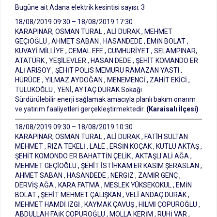
Bugüne ait Adana elektrik kesintisi sayısı: 3
18/08/2019 09:30 – 18/08/2019 17:30
KARAPINAR, OSMAN TURAL , ALİ DURAK , MEHMET
GEÇİOĞLU , AHMET SABAN , HASANDEDE , EMİN BOLAT ,
KUVAYİ MİLLİYE , CEMAL EFE , CUMHURİYET , SELAMPINAR,
ATATÜRK , YEŞİLEVLER , HASAN DEDE , ŞEHİT KOMANDO ER
ALİ ARISOY , ŞEHİT POLİS MEMURU RAMAZAN YASTI ,
HÜRÜCE , YILMAZ AYDOĞAN , MENEMENCİ , ZAHİT EKİCİ ,
TULUKOĞLU , YENİ, AYTAÇ DURAK Sokağı
Sürdürülebilir enerji sağlamak amacıyla planlı bakım onarım
ve yatırım faaliyetleri gerçekleştirmektedir.
(Karaisalı İlçesi)
18/08/2019 09:30 – 18/08/2019 10:30
KARAPINAR, OSMAN TURAL , ALİ DURAK , FATİH SULTAN
MEHMET , RIZA TEKELİ , LALE , ERSİN KOÇAK , KUTLU AKTAŞ ,
ŞEHİT KOMONDO ER BAHATTİN ÇELİK , AKTAŞLI ALİ AĞA ,
MEHMET GEÇİOĞLU , ŞEHİT İSTİHKAM ER KASIM ŞERASLAN ,
AHMET SABAN , HASANDEDE , NERGİZ , ZAMİR GENÇ ,
DERVİŞ AĞA , KARA FATMA , MESLEK YÜKSEKOKUL , EMİN
BOLAT , ŞEHİT MEHMET ÇALIŞKAN , VELİ ANDAÇ DURAK ,
MEHMET HAMDİ İZGİ , KAYMAK ÇAVUŞ , HİLMİ ÇOPUROĞLU ,
ABDULLAH FAİK ÇOPUROĞLU , MOLLA KERİM , RUHİ VAR ,