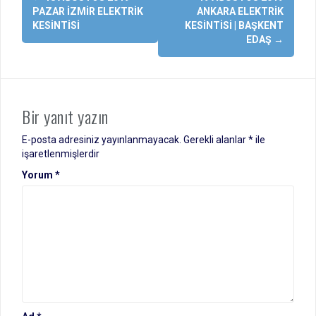
dolaşımı
PAZAR İZMIR ELEKTRIK
ANKARA ELEKTRIK
KESINTISI
KESINTISI | BAŞKENT
EDAŞ
→
Bir yanıt yazın
E-posta adresiniz yayınlanmayacak.
Gerekli alanlar
*
ile
işaretlenmişlerdir
Yorum
*