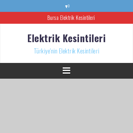
İçeriğe
atla
Bursa Elektrik Kesintileri
Ankara Elektrik Kesintisi
Elektrik Kesintileri
Türkiye’nin Elektrik Kesintileri Haber Kaynağı
Türkiye'nin Elektrik Kesintileri
İzmir Elektrik Kesintisi