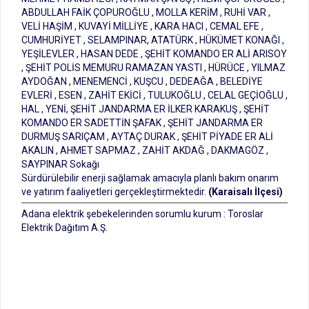
ABDULLAH FAİK ÇOPUROĞLU , MOLLA KERİM , RUHİ VAR ,
VELİ HAŞİM , KUVAYİ MİLLİYE , KARA HACI , CEMAL EFE ,
CUMHURİYET , SELAMPINAR, ATATÜRK , HÜKÜMET KONAĞI ,
YEŞİLEVLER , HASAN DEDE , ŞEHİT KOMANDO ER ALİ ARISOY
, ŞEHİT POLİS MEMURU RAMAZAN YASTI , HÜRÜCE , YILMAZ
AYDOĞAN , MENEMENCİ , KUŞCU , DEDEAĞA , BELEDİYE
EVLERİ , ESEN , ZAHİT EKİCİ , TULUKOĞLU , CELAL GEÇİOĞLU ,
HAL , YENİ, ŞEHİT JANDARMA ER İLKER KARAKUŞ , ŞEHİT
KOMANDO ER SADETTİN ŞAFAK , ŞEHİT JANDARMA ER
DURMUŞ SARIÇAM , AYTAÇ DURAK , ŞEHİT PİYADE ER ALİ
AKALIN , AHMET SAPMAZ , ZAHİT AKDAĞ , DAKMAGÖZ ,
SAYPINAR Sokağı
Sürdürülebilir enerji sağlamak amacıyla planlı bakım onarım
ve yatırım faaliyetleri gerçekleştirmektedir.
(Karaisalı İlçesi)
Adana elektrik şebekelerinden sorumlu kurum : Toroslar
Elektrik Dağıtım A.Ş.