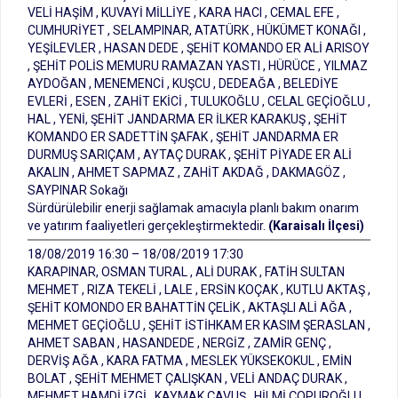
VELİ HAŞİM , KUVAYİ MİLLİYE , KARA HACI , CEMAL EFE ,
CUMHURİYET , SELAMPINAR, ATATÜRK , HÜKÜMET KONAĞI ,
YEŞİLEVLER , HASAN DEDE , ŞEHİT KOMANDO ER ALİ ARISOY
, ŞEHİT POLİS MEMURU RAMAZAN YASTI , HÜRÜCE , YILMAZ
AYDOĞAN , MENEMENCİ , KUŞCU , DEDEAĞA , BELEDİYE
EVLERİ , ESEN , ZAHİT EKİCİ , TULUKOĞLU , CELAL GEÇİOĞLU ,
HAL , YENİ, ŞEHİT JANDARMA ER İLKER KARAKUŞ , ŞEHİT
KOMANDO ER SADETTİN ŞAFAK , ŞEHİT JANDARMA ER
DURMUŞ SARIÇAM , AYTAÇ DURAK , ŞEHİT PİYADE ER ALİ
AKALIN , AHMET SAPMAZ , ZAHİT AKDAĞ , DAKMAGÖZ ,
SAYPINAR Sokağı
Sürdürülebilir enerji sağlamak amacıyla planlı bakım onarım
ve yatırım faaliyetleri gerçekleştirmektedir.
(Karaisalı İlçesi)
18/08/2019 16:30 – 18/08/2019 17:30
KARAPINAR, OSMAN TURAL , ALİ DURAK , FATİH SULTAN
MEHMET , RIZA TEKELİ , LALE , ERSİN KOÇAK , KUTLU AKTAŞ ,
ŞEHİT KOMONDO ER BAHATTİN ÇELİK , AKTAŞLI ALİ AĞA ,
MEHMET GEÇİOĞLU , ŞEHİT İSTİHKAM ER KASIM ŞERASLAN ,
AHMET SABAN , HASANDEDE , NERGİZ , ZAMİR GENÇ ,
DERVİŞ AĞA , KARA FATMA , MESLEK YÜKSEKOKUL , EMİN
BOLAT , ŞEHİT MEHMET ÇALIŞKAN , VELİ ANDAÇ DURAK ,
MEHMET HAMDİ İZGİ , KAYMAK ÇAVUŞ , HİLMİ ÇOPUROĞLU ,