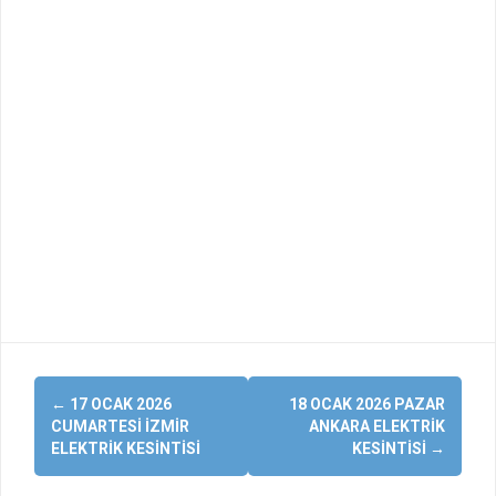
Yazı
←
17 OCAK 2026
18 OCAK 2026 PAZAR
dolaşımı
CUMARTESI İZMIR
ANKARA ELEKTRIK
ELEKTRIK KESINTISI
KESINTISI
→