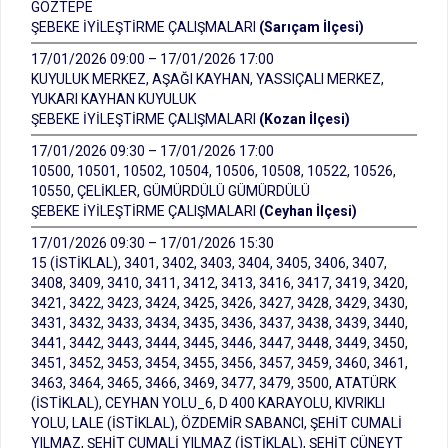
GÖZTEPE
ŞEBEKE İYİLEŞTİRME ÇALIŞMALARI
(Sarıçam İlçesi)
17/01/2026 09:00 – 17/01/2026 17:00
KUYULUK MERKEZ, AŞAĞI KAYHAN, YASSIÇALI MERKEZ,
YUKARI KAYHAN KUYULUK
ŞEBEKE İYİLEŞTİRME ÇALIŞMALARI
(Kozan İlçesi)
17/01/2026 09:30 – 17/01/2026 17:00
10500, 10501, 10502, 10504, 10506, 10508, 10522, 10526,
10550, ÇELİKLER, GÜMÜRDÜLÜ GÜMÜRDÜLÜ
ŞEBEKE İYİLEŞTİRME ÇALIŞMALARI
(Ceyhan İlçesi)
17/01/2026 09:30 – 17/01/2026 15:30
15 (İSTİKLAL), 3401, 3402, 3403, 3404, 3405, 3406, 3407,
3408, 3409, 3410, 3411, 3412, 3413, 3416, 3417, 3419, 3420,
3421, 3422, 3423, 3424, 3425, 3426, 3427, 3428, 3429, 3430,
3431, 3432, 3433, 3434, 3435, 3436, 3437, 3438, 3439, 3440,
3441, 3442, 3443, 3444, 3445, 3446, 3447, 3448, 3449, 3450,
3451, 3452, 3453, 3454, 3455, 3456, 3457, 3459, 3460, 3461,
3463, 3464, 3465, 3466, 3469, 3477, 3479, 3500, ATATÜRK
(İSTİKLAL), CEYHAN YOLU_6, D 400 KARAYOLU, KIVRIKLI
YOLU, LALE (İSTİKLAL), ÖZDEMİR SABANCI, ŞEHİT CUMALİ
YILMAZ, ŞEHİT CUMALİ YILMAZ (İSTİKLAL), ŞEHİT CÜNEYT