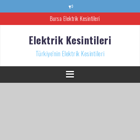
İçeriğe
atla
Bursa Elektrik Kesintileri
Ankara Elektrik Kesintisi
Elektrik Kesintileri
Türkiye’nin Elektrik Kesintileri Haber Kaynağı
Türkiye'nin Elektrik Kesintileri
İzmir Elektrik Kesintisi