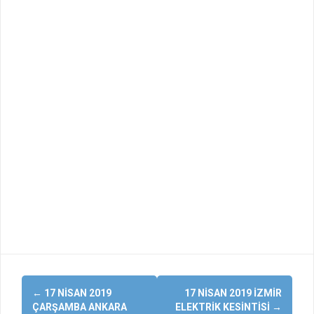
Yazı
←
17 NISAN 2019
17 NISAN 2019 İZMIR
dolaşımı
ÇARŞAMBA ANKARA
ELEKTRIK KESINTISI
→