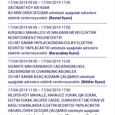
17/04/2019 09:00 – 17/04/2019 17:00
SAİTABAT KÖY BİR KISMI
AG KIRIK DİREK DEĞİŞİMİ sebebiyle aşağıdaki adreslere
elektrik verilemeyecektir.
(Kestel İlçesi)
17/04/2019 09:00 – 17/04/2019 17:00
KURŞUNLU MAHALLESİ VE MALKARA MEVKİ ELEKTRİK
KESİNTİSİNDEN ETKİLENECEKTİR
OG HAT BAKIMI YAPILACAĞINDAN DOLAYI ELEKTRİK
KESİNTİSİ YAPILACAKTIR sebebiyle aşağıdaki adreslere
elektrik verilemeyecektir.
(Karacabey İlçesi)
17/04/2019 09:00 – 17/04/2019 15:00
İHSANİYE MAH.BARBAROS CAD.BİRKISMI,OKUL
CAD.BİRKISMI VE CİVARINDAKİ ABONELER.
OG HAT BAKIMI AĞAÇ BUDAMA ÇALIŞMASI sebebiyle
aşağıdaki adreslere elektrik verilemeyecektir.
(Nilüfer İlçesi)
17/04/2019 11:00 – 17/04/2019 17:00
NİLÜFER KÖY MAHALLE, KARAGÖZ SOKAK, IŞIK SOKAK,
EGİTİM SOKAK, NİLÜFER CADDE, CUMHURİYET MEYDANI VE
BAĞLI SOKAKLARDA ELEKTRK KESİNTİSİ YAPILACAKTIR.
HASARLI DİREK DEĞİŞİM ÇALIŞMASI sebebiyle aşağıdaki