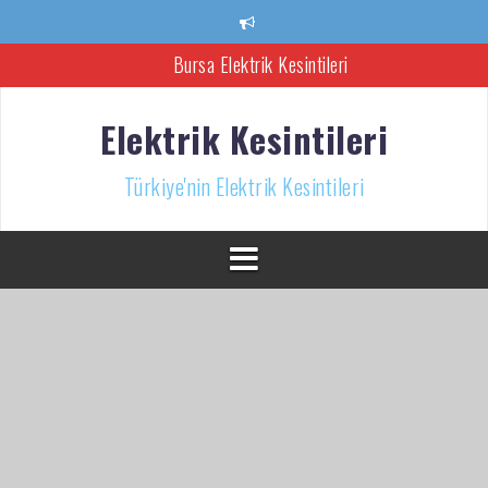
İçeriğe
atla
Bursa Elektrik Kesintileri
Ankara Elektrik Kesintisi
Elektrik Kesintileri
Türkiye’nin Elektrik Kesintileri Haber Kaynağı
Türkiye'nin Elektrik Kesintileri
İzmir Elektrik Kesintisi