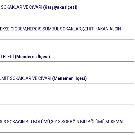
3 SOKAKLAR VE CİVARI
(Karşıyaka İlçesi)
ENEKŞE,ÇİĞDEM,NERGİS,SÜMBÜL SOKAKLAR,ŞEHİT HAKAN ALGIN
LLELERİ
(Menderes İlçesi)
7,ÜMİT SOKAKLAR VE CİVARI
(Menemen İlçesi)
5,3003 SOKAĞIN BİR BÖLÜMÜ,3013 SOKAĞIN BİR BÖLÜMÜ,M. KEMAL