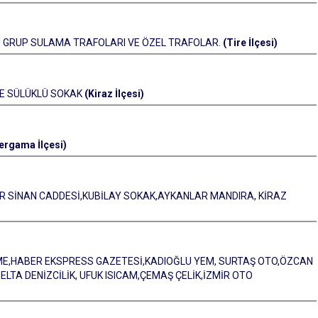
LAN GRUP SULAMA TRAFOLARI VE ÖZEL TRAFOLAR.
(Tire İlçesi)
VE SÜLÜKLÜ SOKAK
(Kiraz İlçesi)
ergama İlçesi)
MAR SİNAN CADDESİ,KUBİLAY SOKAK,AYKANLAR MANDIRA, KİRAZ
RME,HABER EKSPRESS GAZETESİ,KADIOĞLU YEM, SURTAŞ OTO,ÖZCAN
TA DENİZCİLİK, UFUK ISICAM,ÇEMAŞ ÇELİK,İZMİR OTO