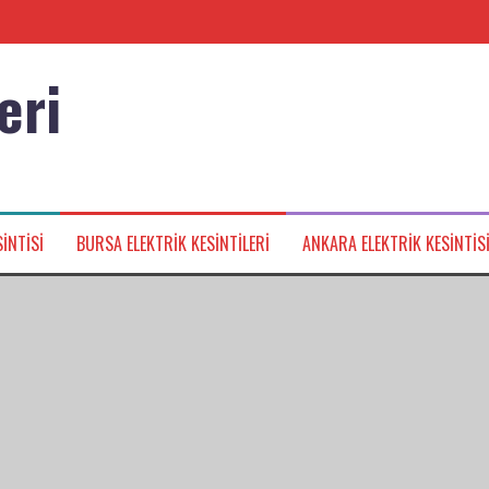
eri
nağı
INTISI
BURSA ELEKTRIK KESINTILERI
ANKARA ELEKTRIK KESINTIS