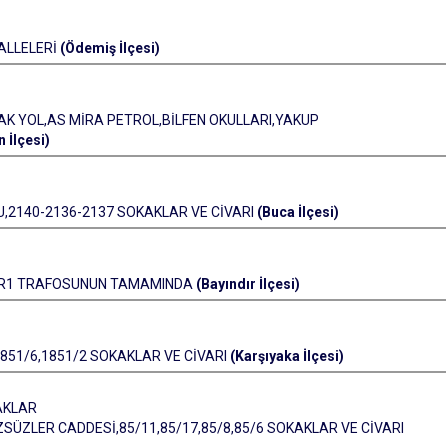
ALLELERİ
(Ödemiş İlçesi)
AK YOL,AS MİRA PETROL,BİLFEN OKULLARI,YAKUP
İlçesi)
U,2140-2136-2137 SOKAKLAR VE CİVARI
(Buca İlçesi)
İ TR1 TRAFOSUNUN TAMAMINDA
(Bayındır İlçesi)
1851/6,1851/2 SOKAKLAR VE CİVARI
(Karşıyaka İlçesi)
AKLAR
ZSÜZLER CADDESİ,85/11,85/17,85/8,85/6 SOKAKLAR VE CİVARI