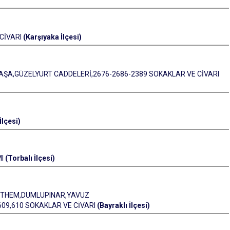
CİVARI
(Karşıyaka İlçesi)
PAŞA,GÜZELYURT CADDELERİ,2676-2686-2389 SOKAKLAR VE CİVARI
İlçesi)
MI
(Torbalı İlçesi)
.ETHEM,DUMLUPINAR,YAVUZ
 609,610 SOKAKLAR VE CİVARI
(Bayraklı İlçesi)