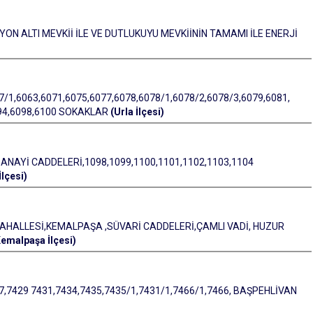
YON ALTI MEVKİİ İLE VE DUTLUKUYU MEVKİİNİN TAMAMI İLE ENERJİ
7/1,6063,6071,6075,6077,6078,6078/1,6078/2,6078/3,6079,6081,
094,6098,6100 SOKAKLAR
(Urla İlçesi)
SANAYİ CADDELERİ,1098,1099,1100,1101,1102,1103,1104
lçesi)
 MAHALLESİ,KEMALPAŞA ,SÜVARİ CADDELERİ,ÇAMLI VADİ, HUZUR
Kemalpaşa İlçesi)
,7429 7431,7434,7435,7435/1,7431/1,7466/1,7466, BAŞPEHLİVAN