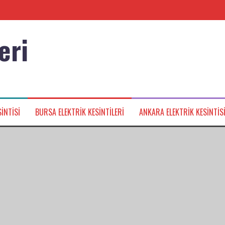
eri
nağı
INTISI
BURSA ELEKTRIK KESINTILERI
ANKARA ELEKTRIK KESINTIS