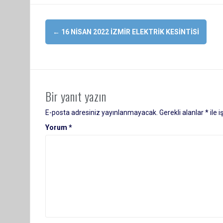
Yazı
←
16 NISAN 2022 İZMIR ELEKTRIK KESINTISI
dolaşımı
Bir yanıt yazın
E-posta adresiniz yayınlanmayacak.
Gerekli alanlar
*
ile 
Yorum
*