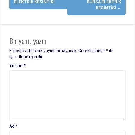
dolaşımı
ELEKTRIK KESINTISI
BURSA ELEKTRIK
KESINTISI
→
Bir yanıt yazın
E-posta adresiniz yayınlanmayacak.
Gerekli alanlar
*
ile
işaretlenmişlerdir
Yorum
*
Ad
*