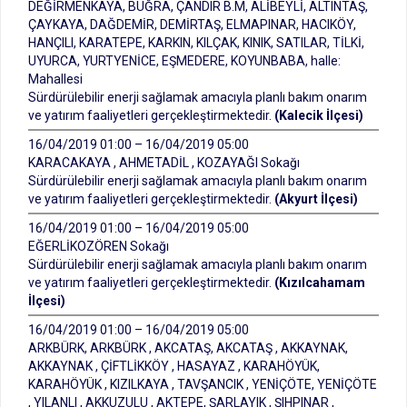
DEĞİRMENKAYA, BUĞRA, ÇANDIR B.M, ALİBEYLİ, ALTINTAŞ,
ÇAYKAYA, DAĞDEMİR, DEMİRTAŞ, ELMAPINAR, HACIKÖY,
HANÇILI, KARATEPE, KARKIN, KILÇAK, KINIK, SATILAR, TİLKİ,
UYURCA, YURTYENİCE, EŞMEDERE, KOYUNBABA, halle:
Mahallesi
Sürdürülebilir enerji sağlamak amacıyla planlı bakım onarım
ve yatırım faaliyetleri gerçekleştirmektedir.
(Kalecik İlçesi)
16/04/2019 01:00 – 16/04/2019 05:00
KARACAKAYA , AHMETADİL , KOZAYAĞI Sokağı
Sürdürülebilir enerji sağlamak amacıyla planlı bakım onarım
ve yatırım faaliyetleri gerçekleştirmektedir.
(Akyurt İlçesi)
16/04/2019 01:00 – 16/04/2019 05:00
EĞERLİKOZÖREN Sokağı
Sürdürülebilir enerji sağlamak amacıyla planlı bakım onarım
ve yatırım faaliyetleri gerçekleştirmektedir.
(Kızılcahamam
İlçesi)
16/04/2019 01:00 – 16/04/2019 05:00
ARKBÜRK, ARKBÜRK , AKCATAŞ, AKCATAŞ , AKKAYNAK,
AKKAYNAK , ÇİFTLİKKÖY , HASAYAZ , KARAHÖYÜK,
KARAHÖYÜK , KIZILKAYA , TAVŞANCIK , YENİÇÖTE, YENİÇÖTE
, YILANLI , AKKUZULU , AKTEPE, ŞARLAYIK , ŞIHPINAR ,