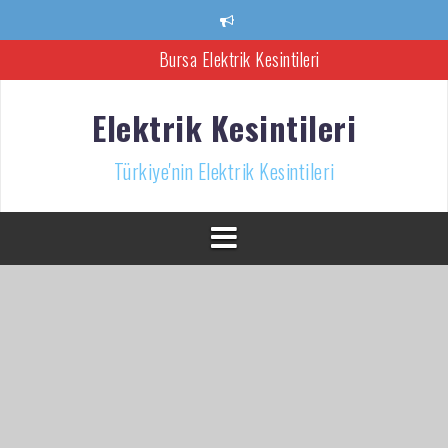
İçeriğe
atla
Bursa Elektrik Kesintileri
Ankara Elektrik Kesintisi
Elektrik Kesintileri
Türkiye’nin Elektrik Kesintileri Haber Kaynağı
Türkiye'nin Elektrik Kesintileri
İzmir Elektrik Kesintisi