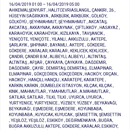
16/04/2019 01:00 – 16/04/2019 05:00
AHİKEMALŞENYURT , HALİTCEVRİASLANGİL, ÇANKIRI , 26 ,
HÜSEYİN SAĞIRKAYA , ARKBÜRK, ARKBÜRK , GÖLKÖY,
GÖLKÖYÜ , ŞEYHMAHMUT, ŞEYHMAHMUT , AKCATAŞ,
AKCATAŞ , AKKAYNAK, AKKAYNAK , ÇİFTLİKKÖY , HASAYAZ ,
KARAHÖYÜK, KARAHÖYÜK , KIZILKAYA , TAVŞANCIK ,
YENİÇÖTE, YENİÇÖTE , YILANLI , AKKUZULU , AKTEPE,
ŞARLAYIK , ŞIHPINAR , BAYAMLI , AKTEPE , GÖKDERE,
GÖKDERE , KARALAR, KARALAR , KEKLİCEK, KEKLİCEK ,
ÇANDIR, ÇANDIR B.M , ALİBEYLİ, ALİBEYLİ , ALTINTAŞ,
ALTINTAŞ , AFŞAR , ÇAYKAYA, ÇAYKAYA , DAĞDEMİR,
DAĞDEMİR , ÇAYIR , DEMİRTAŞ, DEMİRTAŞ , ELMAPINAR,
ELMAPINAR , GÖKÇEÖREN, GÖKÇEÖREN , HACIKÖY, ORÇAN ,
HACIKÖY , HANÇILI, HANÇILI , KARATEPE, KARATEPE ,
KARKIN, KARKIN , DÜMBELEK İSTASYON , KILÇAK, KILÇAK ,
KINIK , MAHMUTLAR , Y.MAHMUTLAR , A.MAHMUTLAR ,
SATILAR, SATILAR , TİLKİ, TİLKİ , UYURCA, UYURCA ,
YURTYENİCE, YURTYENİCE , YÜZBEY, YÜZBEY , BEYKAVAĞI,
BEYKAVAĞI , EŞMEDERE, EŞMEDERE , KOYUNBABA,
KOYUNBABA , KUYUCAK, KUYUCAK , ŞEMSETTİN, ŞEMSETTİN
, YEŞİLÖZ, YEŞİLÖZ , ESKİKÖY , DEĞİRMENKAYA , BUĞRA,
BUĞRA AKKUZULU, AKTEPE, GÖKDERE, KARALAR, ESKİKÖY,