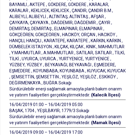
BAYAMLI , AKTEPE , GÖKDERE, GÖKDERE , KARALAR,
KARALAR , KEKLİCEK, KEKLİCEK , ÇANDIR, ÇANDIR B.M ,
ALİBEYLİ, ALİBEYLİ , ALTINTAŞ, ALTINTAŞ , AFŞAR ,
ÇAYKAYA, ÇAYKAYA , DAĞDEMİR, DAĞDEMİR , ÇAYIR ,
DEMİRTAŞ, DEMİRTAŞ , ELMAPINAR, ELMAPINAR ,
GÖKÇEÖREN, GÖKÇEÖREN , HACIKÖY, ORÇAN , HACIKÖY ,
HANÇILI, HANÇILI , KARATEPE, KARATEPE , KARKIN, KARKIN ,
DÜMBELEK İSTASYON , KILÇAK, KILÇAK , KINIK , MAHMUTLAR
, Y.MAHMUTLAR , A.MAHMUTLAR , SATILAR, SATILAR , TİLKİ,
TİLKİ , UYURCA, UYURCA , YURTYENİCE, YURTYENİCE ,
YÜZBEY, YÜZBEY , BEYKAVAĞI, BEYKAVAĞI , EŞMEDERE,
EŞMEDERE , KOYUNBABA, KOYUNBABA , KUYUCAK, KUYUCAK
, ŞEMSETTİN, ŞEMSETTİN , YEŞİLÖZ, YEŞİLÖZ , ESKİKÖY ,
DEĞİRMENKAYA , BUĞRA Sokağı
Sürdürülebilir enerji sağlamak amacıyla planlı bakım onarım
ve yatırım faaliyetleri gerçekleştirmektedir.
(Kalecik İlçesi)
16/04/2019 01:00 – 16/04/2019 05:00
BAŞAK, 1704 , YEŞİLBAYIR, 1779/3 Sokağı
Sürdürülebilir enerji sağlamak amacıyla planlı bakım onarım
ve yatırım faaliyetleri gerçekleştirmektedir.
(Mamak İlçesi)
16/04/2019 09:00 – 16/04/2019 17:00