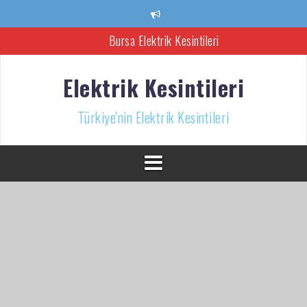
İçeriğe
atla
Bursa Elektrik Kesintileri
Ankara Elektrik Kesintisi
Elektrik Kesintileri
Türkiye’nin Elektrik Kesintileri Haber Kaynağı
Türkiye'nin Elektrik Kesintileri
İzmir Elektrik Kesintisi