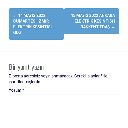
Yazı
←
14 MAYIS 2022
15 MAYIS 2022 ANKARA
dolaşımı
CUMARTESI İZMIR
ELEKTRIK KESINTISI |
ELEKTRIK KESINTISI |
BAŞKENT EDAŞ
→
GDZ
Bir yanıt yazın
E-posta adresiniz yayınlanmayacak.
Gerekli alanlar
*
ile
işaretlenmişlerdir
Yorum
*