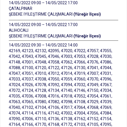
14/05/2022 09:00 – 14/05/2022 17:00
ÇATALPINAR
ŞEBEKE İYİLEŞTİRME ÇALIŞMALARI
(Yüreğir İlçesi)
14/05/2022 09:00 – 14/05/2022 17:00
ALİHOCALI
ŞEBEKE İYİLEŞTİRME ÇALIŞMALARI
(Yüreğir İlçesi)
14/05/2022 09:30 – 14/05/2022 14:00
42169, 42123, 42132, 42095, 47020, 47022, 47057, 47055,
47042, 47043, 47045, 47046, 47003, 47053, 47028, 47030,
47148, 47001, 47048, 47058, 47062, 47066, 47076, 47086,
47088, 47100, 47120, 47122, 47126, 47130, 47041, 47044,
47047, 47051, 47010, 47012, 47014, 47019, 47007, 47031,
47033, 47037, 47038, 47050, 47059, 47060, 47070, 47096,
47024, 47026, 47078, 47092, 47094, 47032, 47049, 47067,
47072, 47124, 47128, 47134, 47140, 47146, 47150, 47034,
47035, 47036, 47008, 47016, 47018, 47052, 47054, 47061,
47063, 47065, 47080, 47082, 47098, 47108, 47029, 47039,
47040, 47102, 47104, 47106, 47017, 47064, 47068, 47069,
47074, 47114, 47116, 47142, 47002, 47004, 47056, 47084,
47090, 47006, 47110, 47136, 47138, 47162, 47152, 47154,
47164, 47166, 47170, 47168, 47172, 47103, 47105, 47095,