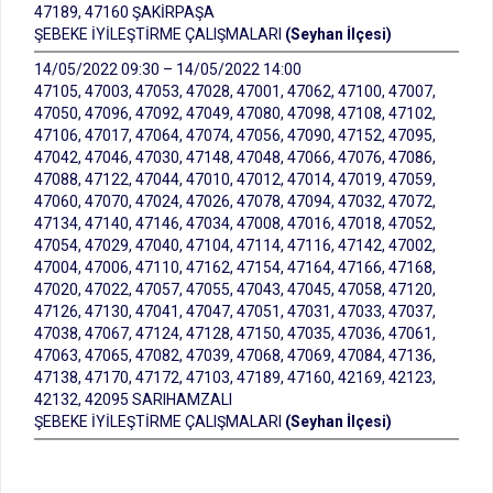
47189, 47160 ŞAKİRPAŞA
ŞEBEKE İYİLEŞTİRME ÇALIŞMALARI
(Seyhan İlçesi)
14/05/2022 09:30 – 14/05/2022 14:00
47105, 47003, 47053, 47028, 47001, 47062, 47100, 47007,
47050, 47096, 47092, 47049, 47080, 47098, 47108, 47102,
47106, 47017, 47064, 47074, 47056, 47090, 47152, 47095,
47042, 47046, 47030, 47148, 47048, 47066, 47076, 47086,
47088, 47122, 47044, 47010, 47012, 47014, 47019, 47059,
47060, 47070, 47024, 47026, 47078, 47094, 47032, 47072,
47134, 47140, 47146, 47034, 47008, 47016, 47018, 47052,
47054, 47029, 47040, 47104, 47114, 47116, 47142, 47002,
47004, 47006, 47110, 47162, 47154, 47164, 47166, 47168,
47020, 47022, 47057, 47055, 47043, 47045, 47058, 47120,
47126, 47130, 47041, 47047, 47051, 47031, 47033, 47037,
47038, 47067, 47124, 47128, 47150, 47035, 47036, 47061,
47063, 47065, 47082, 47039, 47068, 47069, 47084, 47136,
47138, 47170, 47172, 47103, 47189, 47160, 42169, 42123,
42132, 42095 SARIHAMZALI
ŞEBEKE İYİLEŞTİRME ÇALIŞMALARI
(Seyhan İlçesi)