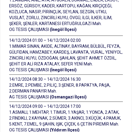
1.ZAMBAK, ANIL, ATA, AYGÖREN, DURMAZ, ENDER, ERSOY,
ERSÖZ, GÜRSOY, KADER, KARTOPU, KAĞAN, KIRÇİÇEĞİ,
KOZLUCA, NASİP, PİRİNÇLİK, SEYLAN, SEZGİN, UTKU,
VUSLAT, ZORLU, ZİNCİRLİ KUYU, ÖVGÜ, İLGİ, İLKER, İLİM,
ŞEKER, ŞENLER, KARTANESİ ERTUĞRULGAZİ Mah.
OG TESİS ÇALIŞMASI
(İnegöl İlçesi)
14/12/2024 01:00 – 14/12/2024 02:00
1.MİMAR SİNAN, AKİDE, ALTINAY, BAYRAM, BÜLBÜL, FEYZA,
GÜLFİDAN, HAMZABEY, KARDEŞ, LAVANTA, VURAL, YENİYOL,
ZİNCİRLİ KUYU, ÖZDOĞAN, ŞAHLAN, ŞEHİT AHMET ÖZDİL,
ŞEHİT ER ALİ RIZA ATALAY, SEFER YENİ Mah.
OG TESİS ÇALIŞMASI
(İnegöl İlçesi)
14/12/2024 08:30 – 14/12/2024 16:30
2.EMRE, 2.PEMBE, 2.PİLİÇ, 3.ŞENER, 8.PAPATYA, PAŞA,
2.DERMAN PANAYIR Mah.
AG TESİS ÇALIŞMASI
(Osmangazi İlçesi)
14/12/2024 09:00 – 14/12/2024 17:00
1.ASMALI, 1.MEHTAP, 1.TİMUR, 1.YAŞAR, 1.YONCA, 2.ATAK,
2.FINDIKLI, 2.KAYNAK, 2.SÜMER, 3.AKINCI, 3.KÜÇÜK, 4.PAMUK,
5.KENT, 7.EMEL, 9.ŞAHİN, IŞIK, ÇİÇEK, 6.ÇETİN PİREMİR Mah.
OG TESİS ÇALIŞMASI
(Yıldırım İlçesi)