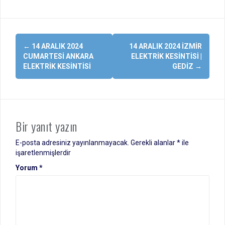
Yazı
←
14 ARALIK 2024
14 ARALIK 2024 İZMIR
dolaşımı
CUMARTESI ANKARA
ELEKTRIK KESINTISI |
ELEKTRIK KESINTISI
GEDIZ
→
Bir yanıt yazın
E-posta adresiniz yayınlanmayacak.
Gerekli alanlar
*
ile
işaretlenmişlerdir
Yorum
*