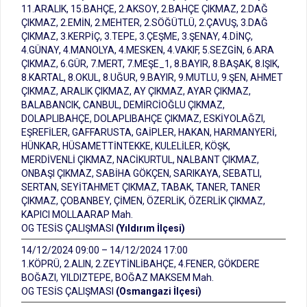
11.ARALIK, 15.BAHÇE, 2.AKSOY, 2.BAHÇE ÇIKMAZ, 2.DAĞ
ÇIKMAZ, 2.EMİN, 2.MEHTER, 2.SÖĞÜTLÜ, 2.ÇAVUŞ, 3.DAĞ
ÇIKMAZ, 3.KERPİÇ, 3.TEPE, 3.ÇEŞME, 3.ŞENAY, 4.DİNÇ,
4.GÜNAY, 4.MANOLYA, 4.MESKEN, 4.VAKIF, 5.SEZGİN, 6.ARA
ÇIKMAZ, 6.GÜR, 7.MERT, 7.MEŞE_1, 8.BAYIR, 8.BAŞAK, 8.IŞIK,
8.KARTAL, 8.OKUL, 8.UĞUR, 9.BAYIR, 9.MUTLU, 9.ŞEN, AHMET
ÇIKMAZ, ARALIK ÇIKMAZ, AY ÇIKMAZ, AYAR ÇIKMAZ,
BALABANCIK, CANBUL, DEMİRCİOĞLU ÇIKMAZ,
DOLAPLIBAHÇE, DOLAPLIBAHÇE ÇIKMAZ, ESKİYOLAĞZI,
EŞREFİLER, GAFFARUSTA, GAİPLER, HAKAN, HARMANYERİ,
HÜNKAR, HÜSAMETTİNTEKKE, KULELİLER, KÖŞK,
MERDİVENLİ ÇIKMAZ, NACİKURTUL, NALBANT ÇIKMAZ,
ONBAŞI ÇIKMAZ, SABİHA GÖKÇEN, SARIKAYA, SEBATLI,
SERTAN, SEYİTAHMET ÇIKMAZ, TABAK, TANER, TANER
ÇIKMAZ, ÇOBANBEY, ÇİMEN, ÖZERLİK, ÖZERLİK ÇIKMAZ,
KAPICI MOLLAARAP Mah.
OG TESİS ÇALIŞMASI
(Yıldırım İlçesi)
14/12/2024 09:00 – 14/12/2024 17:00
1.KÖPRÜ, 2.ALIN, 2.ZEYTİNLİBAHÇE, 4.FENER, GÖKDERE
BOĞAZI, YILDIZTEPE, BOĞAZ MAKSEM Mah.
OG TESİS ÇALIŞMASI
(Osmangazi İlçesi)