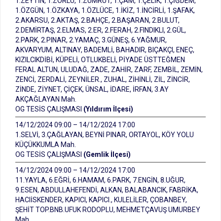
1.ZEYTİN, 1.ZORLU, 1.ZÜMRÜT, 1.ÇAM, 1.ÇELİK, 1.ÇİĞDEM,
1.ÖZGÜN, 1.ÖZKAYA, 1.ÖZLÜCE, 1.İKİZ, 1.İNCİRLİ, 1.ŞAFAK,
2.AKARSU, 2.AKTAŞ, 2.BAHÇE, 2.BAŞARAN, 2.BULUT,
2.DEMİRTAŞ, 2.ELMAS, 2.ER, 2.FERAH, 2.FINDIKLI, 2.GÜL,
2.PARK, 2.PINAR, 2.YAMAÇ, 3.GÜNEŞ, 6.YAĞMUR,
AKVARYUM, ALTINAY, BADEMLİ, BAHADIR, BIÇAKÇI, ENEÇ,
KIZILCIKDİBİ, KÜPELİ, OTLUKBELİ, PİYADE ÜSTTEĞMEN
FERAL ALTUN, ULUDAĞ, ZADE, ZAHİR, ZARF, ZEMBİL, ZEMİN,
ZENCİ, ZERDALİ, ZEYNİLER., ZUHAL, ZİHİNLİ, ZİL, ZİNCİR,
ZİNDE, ZİYNET, ÇİÇEK, ÜNSAL, İDARE, İRFAN, 3.AY
AKÇAĞLAYAN Mah.
OG TESİS ÇALIŞMASI
(Yıldırım İlçesi)
14/12/2024 09:00 – 14/12/2024 17:00
1.SELVİ, 3.ÇAĞLAYAN, BEYNİ PINAR, ORTAYOL, KÖY YOLU
KÜÇÜKKUMLA Mah.
OG TESİS ÇALIŞMASI
(Gemlik İlçesi)
14/12/2024 09:00 – 14/12/2024 17:00
11.YAYLA, 6.EĞRİ, 6.HAMAM, 6.PARK, 7.ENGİN, 8.UĞUR,
9.ESEN, ABDULLAHEFENDİ, ALKAN, BALABANCIK, FABRİKA,
HACIİSKENDER, KAPICI, KAPICI., KULELİLER, ÇOBANBEY,
ŞEHİT TOP.BNB.UFUK RODOPLU, MEHMETÇAVUŞ UMURBEY
Mah.