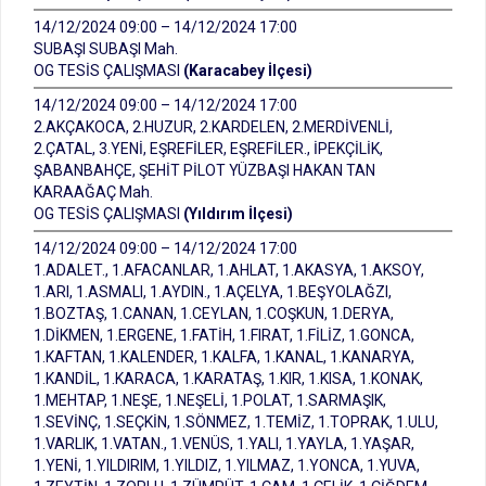
14/12/2024 09:00 – 14/12/2024 17:00
SUBAŞI SUBAŞI Mah.
OG TESİS ÇALIŞMASI
(Karacabey İlçesi)
14/12/2024 09:00 – 14/12/2024 17:00
2.AKÇAKOCA, 2.HUZUR, 2.KARDELEN, 2.MERDİVENLİ,
2.ÇATAL, 3.YENİ, EŞREFİLER, EŞREFİLER., İPEKÇİLİK,
ŞABANBAHÇE, ŞEHİT PİLOT YÜZBAŞI HAKAN TAN
KARAAĞAÇ Mah.
OG TESİS ÇALIŞMASI
(Yıldırım İlçesi)
14/12/2024 09:00 – 14/12/2024 17:00
1.ADALET., 1.AFACANLAR, 1.AHLAT, 1.AKASYA, 1.AKSOY,
1.ARI, 1.ASMALI, 1.AYDIN., 1.AÇELYA, 1.BEŞYOLAĞZI,
1.BOZTAŞ, 1.CANAN, 1.CEYLAN, 1.COŞKUN, 1.DERYA,
1.DİKMEN, 1.ERGENE, 1.FATİH, 1.FIRAT, 1.FİLİZ, 1.GONCA,
1.KAFTAN, 1.KALENDER, 1.KALFA, 1.KANAL, 1.KANARYA,
1.KANDİL, 1.KARACA, 1.KARATAŞ, 1.KIR, 1.KISA, 1.KONAK,
1.MEHTAP, 1.NEŞE, 1.NEŞELİ, 1.POLAT, 1.SARMAŞIK,
1.SEVİNÇ, 1.SEÇKİN, 1.SÖNMEZ, 1.TEMİZ, 1.TOPRAK, 1.ULU,
1.VARLIK, 1.VATAN., 1.VENÜS, 1.YALI, 1.YAYLA, 1.YAŞAR,
1.YENİ, 1.YILDIRIM, 1.YILDIZ, 1.YILMAZ, 1.YONCA, 1.YUVA,