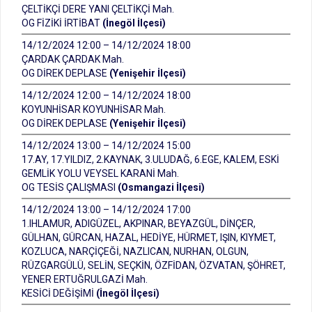
ÇELTİKÇİ DERE YANI ÇELTİKÇİ Mah.
OG FİZİKİ İRTİBAT
(İnegöl İlçesi)
14/12/2024 12:00 – 14/12/2024 18:00
ÇARDAK ÇARDAK Mah.
OG DİREK DEPLASE
(Yenişehir İlçesi)
14/12/2024 12:00 – 14/12/2024 18:00
KOYUNHİSAR KOYUNHİSAR Mah.
OG DİREK DEPLASE
(Yenişehir İlçesi)
14/12/2024 13:00 – 14/12/2024 15:00
17.AY, 17.YILDIZ, 2.KAYNAK, 3.ULUDAĞ, 6.EGE, KALEM, ESKİ
GEMLİK YOLU VEYSEL KARANİ Mah.
OG TESİS ÇALIŞMASI
(Osmangazi İlçesi)
14/12/2024 13:00 – 14/12/2024 17:00
1.IHLAMUR, ADIGÜZEL, AKPINAR, BEYAZGÜL, DİNÇER,
GÜLHAN, GÜRCAN, HAZAL, HEDİYE, HÜRMET, IŞIN, KIYMET,
KOZLUCA, NARÇİÇEĞİ, NAZLICAN, NURHAN, OLGUN,
RÜZGARGÜLÜ, SELİN, SEÇKİN, ÖZFİDAN, ÖZVATAN, ŞÖHRET,
YENER ERTUĞRULGAZİ Mah.
KESİCİ DEĞİŞİMİ
(İnegöl İlçesi)