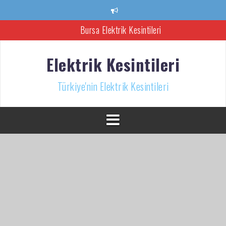
İçeriğe
Bursa Elektrik Kesintileri
atla
Ankara Elektrik Kesintisi
Türkiye’nin Elektrik Kesintileri Haber Kaynağı
Elektrik Kesintileri
İzmir Elektrik Kesintisi
Türkiye'nin Elektrik Kesintileri