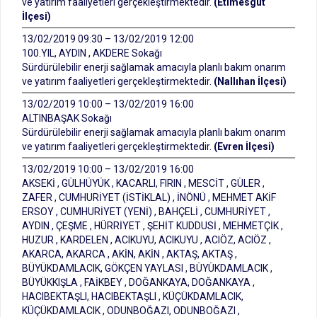
ve yatırım faaliyetleri gerçekleştirmektedir.
(Etimesgut
İlçesi)
13/02/2019 09:30 – 13/02/2019 12:00
100.YIL, AYDIN , AKDERE Sokağı
Sürdürülebilir enerji sağlamak amacıyla planlı bakım onarım
ve yatırım faaliyetleri gerçekleştirmektedir.
(Nallıhan İlçesi)
13/02/2019 10:00 – 13/02/2019 16:00
ALTINBAŞAK Sokağı
Sürdürülebilir enerji sağlamak amacıyla planlı bakım onarım
ve yatırım faaliyetleri gerçekleştirmektedir.
(Evren İlçesi)
13/02/2019 10:00 – 13/02/2019 16:00
AKSEKİ , GÜLHÜYÜK , KACARLI, FIRIN , MESCİT , GÜLER ,
ZAFER , CUMHURİYET (İSTİKLAL) , İNÖNÜ , MEHMET AKİF
ERSOY , CUMHURİYET (YENİ) , BAHÇELİ , CUMHURİYET ,
AYDIN , ÇEŞME , HÜRRİYET , ŞEHİT KUDDUSİ , MEHMETÇİK ,
HUZUR , KARDELEN , ACIKUYU, ACIKUYU , ACIÖZ, ACIÖZ ,
AKARCA, AKARCA , AKİN, AKİN , AKTAŞ, AKTAŞ ,
BÜYÜKDAMLACIK, GÖKÇEN YAYLASI , BÜYÜKDAMLACIK ,
BÜYÜKKIŞLA , FAİKBEY , DOĞANKAYA, DOĞANKAYA ,
HACIBEKTAŞLI, HACIBEKTAŞLI , KÜÇÜKDAMLACIK,
KÜÇÜKDAMLACIK , ODUNBOĞAZI, ODUNBOĞAZI ,