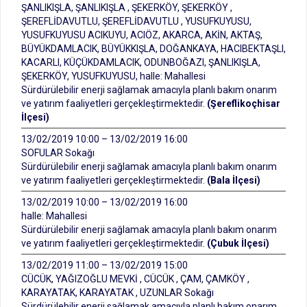
ŞANLIKIŞLA, ŞANLIKIŞLA , ŞEKERKÖY, ŞEKERKÖY ,
ŞEREFLİDAVUTLU, ŞEREFLİDAVUTLU , YUSUFKUYUSU,
YUSUFKUYUSU ACIKUYU, ACIÖZ, AKARCA, AKİN, AKTAŞ,
BÜYÜKDAMLACIK, BÜYÜKKIŞLA, DOĞANKAYA, HACIBEKTAŞLI,
KACARLI, KÜÇÜKDAMLACIK, ODUNBOĞAZI, ŞANLIKIŞLA,
ŞEKERKÖY, YUSUFKUYUSU, halle: Mahallesi
Sürdürülebilir enerji sağlamak amacıyla planlı bakım onarım
ve yatırım faaliyetleri gerçekleştirmektedir.
(Şereflikoçhisar
İlçesi)
13/02/2019 10:00 – 13/02/2019 16:00
SOFULAR Sokağı
Sürdürülebilir enerji sağlamak amacıyla planlı bakım onarım
ve yatırım faaliyetleri gerçekleştirmektedir.
(Bala İlçesi)
13/02/2019 10:00 – 13/02/2019 16:00
halle: Mahallesi
Sürdürülebilir enerji sağlamak amacıyla planlı bakım onarım
ve yatırım faaliyetleri gerçekleştirmektedir.
(Çubuk İlçesi)
13/02/2019 11:00 – 13/02/2019 15:00
CÜCÜK, YAĞIZOĞLU MEVKİ , CÜCÜK , ÇAM, ÇAMKÖY ,
KARAYATAK, KARAYATAK , UZUNLAR Sokağı
Sürdürülebilir enerji sağlamak amacıyla planlı bakım onarım