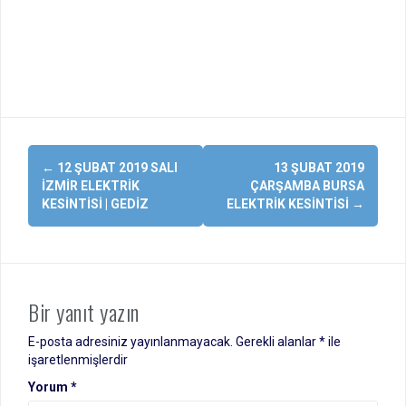
Yazı
←
12 ŞUBAT 2019 SALI
13 ŞUBAT 2019
dolaşımı
İZMIR ELEKTRIK
ÇARŞAMBA BURSA
KESINTISI | GEDIZ
ELEKTRIK KESINTISI
→
Bir yanıt yazın
E-posta adresiniz yayınlanmayacak.
Gerekli alanlar
*
ile
işaretlenmişlerdir
Yorum
*