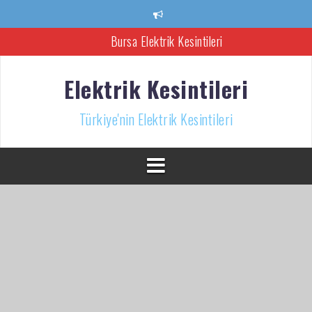
İçeriğe
atla
Bursa Elektrik Kesintileri
Ankara Elektrik Kesintisi
Elektrik Kesintileri
Türkiye’nin Elektrik Kesintileri Haber Kaynağı
Türkiye'nin Elektrik Kesintileri
İzmir Elektrik Kesintisi