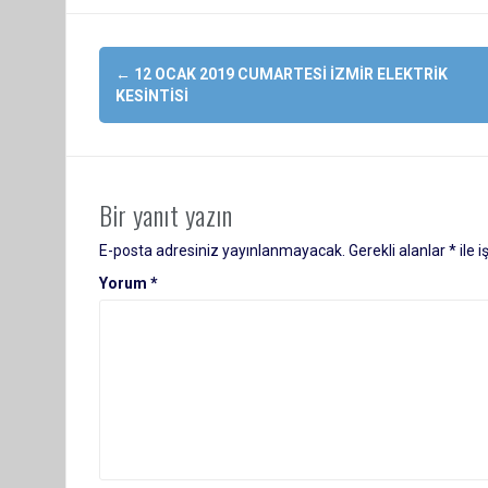
Yazı
←
12 OCAK 2019 CUMARTESI İZMIR ELEKTRIK
dolaşımı
KESINTISI
Bir yanıt yazın
E-posta adresiniz yayınlanmayacak.
Gerekli alanlar
*
ile 
Yorum
*