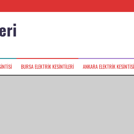
eri
nağı
INTISI
BURSA ELEKTRIK KESINTILERI
ANKARA ELEKTRIK KESINTIS