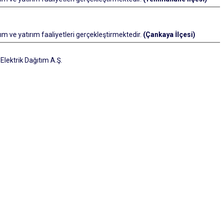
m ve yatırım faaliyetleri gerçekleştirmektedir.
(Çankaya İlçesi)
lektrik Dağıtım A.Ş.