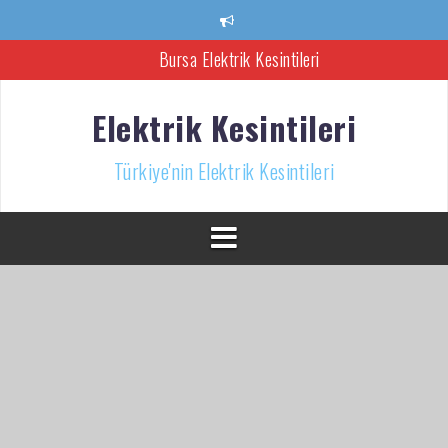
İçeriğe
atla
Bursa Elektrik Kesintileri
Ankara Elektrik Kesintisi
Elektrik Kesintileri
Türkiye’nin Elektrik Kesintileri Haber Kaynağı
Türkiye'nin Elektrik Kesintileri
İzmir Elektrik Kesintisi