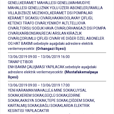
GENELİ,KERAMET MAHALLESİ GENELİ,MAHMUDİYE
MAHALLESİ GENELİ,İZNİK YOLU ÜZERİ ABONELER,FAMİLLA
VİLLA,BİZBİZE MÜZİKHOL,KERAMET DSİ POMPALAR
KERAMET SICAKSU CİVARI,HAKAN DOLAKAY ÇİFLİĞİ,
KETENCİ TRAFO CİVARI,YENİKÖY ALTI,TELLİOVA
CİVARI,TORSU SOĞUK HAVA CİVARI,ORHANGAZİ DSİ POMPA
CİVARI,KARBONSAN,RECAİ ARSLAN KİRAZLIK
CİVARI,ÇORUMLU ÇİFLİĞİ CİVARI VE DİĞER ÖZEL ABONELER.
OG HAT BAKIMI sebebiyle aşağıdaki adreslere elektrik
verilemeyecektir.
(Orhangazi İlçesi)
13/06/2019 09:00 – 13/06/2019 16:00
TANAP ETİBOR
ENH BAKIM ÇALIŞMASI YAPILACAK sebebiyle aşağıdaki
adreslere elektrik verilemeyecektir.
(Mustafakemalpaşa
İlçesi)
13/06/2019 09:00 – 13/06/2019 17:00
YENİ KARAMAN MAHALLE,6.MİNE SOKAK,UYSAL
SOKAK,KEREM SOKAK,GÜÇLÜ SOKAK,EDİRNE
SOKAK,AKASYA SOKAK,TEPE SOKAK,ÇİĞDEM SOKAK,
KARTALMIŞ SOKAK,BAĞLI SOKAKLARDA ELEKTRİK
KESİNTİSİ YAPILACAKTIR