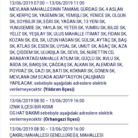
13/06/2019 07:00 – 13/06/2019 11:00
MEVLANA MAHALLESİNİN TAMAMI, GÜRDAĞ SK, 4.ASLAN
SK, KERPİÇ SK, YASEMİN SK, YEMİŞLİ SK, YENİCE SK, OLGUN
SK, SOYBİLİR SK, EĞRİ SK, YAĞAN SK, 13.YENİ SK,
YUNUSEMRE SK, YAYLA SK, YETER SK, YUMRU SK, BİLGE SK,
YELİZ SK, YEŞİLAY SK, ULUS MAHALLE İTİMAT SK, FİDAN SK,
KOZAN SK, İDİL SK, UZUN HASAN SK, GÜLSK, AYTAÇ SK, BAŞ
SK, ATLAS SK, ESEN SK, UYSAL SK, UMUT SK, AĞAÇ SK, AZA
SK, ÇİĞDEM SK, ULUKIŞLA SK, SEVİL SK, NURETTİN CD,
ARABAYATAĞI MAHALLE ATILIM SK, GÜÇLÜ SK, AVLU SK,
ARDA SK, BAKIŞ SK, ÇAĞDAŞ SK, ALKAN SK, ALEMDAR SK,
POYRAZ SK, GAZİ SK, BATI SK, KÖKNAR SK, GÖNEN SK,
MEVLANA DM SCADA ADAPTASYON ÇALIŞMASI
YAPILACAK. sebebiyle aşağıdaki adreslere elektrik
verilemeyecektir.
(Yıldırım İlçesi)
13/06/2019 08:30 – 13/06/2019 16:00
İZNİK İLÇESİ BİR KISMI
OG HAT BAKIMI sebebiyle aşağıdaki adreslere elektrik
verilemeyecektir.
(Orhangazi İlçesi)
13/06/2019 08:30 – 13/06/2019 16:00
ÇAKIRLI MAHALLESİ GENELİ,ÜREĞİL MAHALLESİ