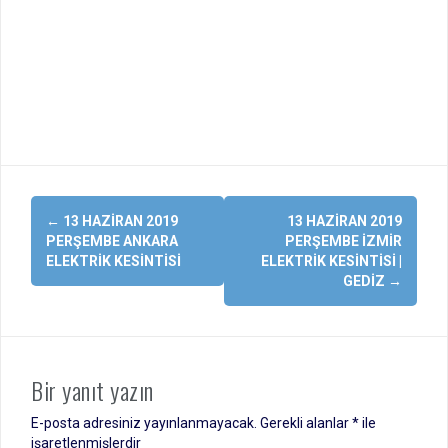
Yazı
←
13 HAZIRAN 2019
13 HAZIRAN 2019
dolaşımı
PERŞEMBE ANKARA
PERŞEMBE İZMIR
ELEKTRIK KESINTISI
ELEKTRIK KESINTISI |
GEDIZ
→
Bir yanıt yazın
E-posta adresiniz yayınlanmayacak.
Gerekli alanlar
*
ile
işaretlenmişlerdir