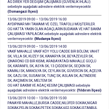
AG DİREK YER DEĞİŞİM ÇALIŞMASI (GÜVENLİK İHLALİ)
sebebiyle aşağıdaki adreslere elektrik verilemeyecektir.
(Osmangazi İlçesi)
13/06/2019 09:00 – 13/06/2019 16:00
AYDIPINAR MH TAMAMI VE ÖZEL TRAFOLU MÜŞTERİLER.
OG HATTA YAKIN OLAN AĞAÇLARIN BUDAMA VE HAT BAKIM
ÇALIŞMASI YAPILACAK sebebiyle aşağıdaki adreslere elektrik
verilemeyecektir.
(Mudanya İlçesi)
13/06/2019 09:00 – 13/06/2019 14:00
VAKIF MAHALLE VAKIF KÖY YOLU CADDE BİR BÖLÜM, VAHİT
SK, VİLLA SK, KUZEY SK, KANARYA SK, BEYAZEVLER SK,
ÇINARÖNÜ CD BİR KISMI, ARABAYATAĞI MAHALLE GÜÇLÜ
SK, KARANFİL SK, ASYA SK, 13.ÇİĞDEM SK, SEÇKİN SK,
KAMALI SK, MANOLYA SK, CEYLAN SK, GÜVERCİN SK, AÇELYA
SK, GAZLI SK, SUSAM SK, TUNÇ SK, ASLAN SK, ALTINDERE
SK, AKÇİMEN SK, MELTEM SK
OG HAT BAKIMI VE AĞAÇ KESİM ÇALIŞMASI sebebiyle
aşağıdaki adreslere elektrik verilemeyecektir.
(Yıldırım İlçesi)
13/06/2019 10:00 – 13/06/2019 15:00
PANAYIR MAHALLE,BURSA CADDE,NİLÜFER SOKAK,NİGAR
SOKAK,PELİN SOKAK,PETEK SOKAK,602.SOKAK,İSTANBUL