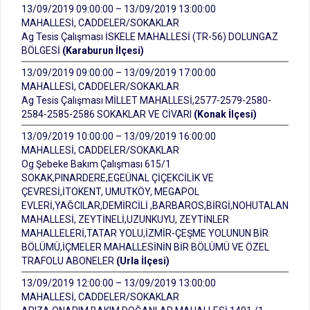
13/09/2019 09:00:00 – 13/09/2019 13:00:00
MAHALLESİ, CADDELER/SOKAKLAR
Ag Tesis Çalışması İSKELE MAHALLESİ (TR-56) DOLUNGAZ
BÖLGESİ
(Karaburun İlçesi)
13/09/2019 09:00:00 – 13/09/2019 17:00:00
MAHALLESİ, CADDELER/SOKAKLAR
Ag Tesis Çalışması MİLLET MAHALLESİ,2577-2579-2580-
2584-2585-2586 SOKAKLAR VE CİVARI
(Konak İlçesi)
13/09/2019 10:00:00 – 13/09/2019 16:00:00
MAHALLESİ, CADDELER/SOKAKLAR
Og Şebeke Bakım Çalışması 615/1
SOKAK,PINARDERE,EGEÜNAL ÇİÇEKCİLİK VE
ÇEVRESİ,İTOKENT, UMUTKÖY, MEGAPOL
EVLERİ,YAĞCILAR,DEMİRCİLİ ,BARBAROS,BİRGİ,NOHUTALAN
MAHALLESİ, ZEYTİNELİ,UZUNKUYU, ZEYTİNLER
MAHALLELERİ,TATAR YOLU,İZMİR-ÇEŞME YOLUNUN BİR
BÖLÜMÜ,İÇMELER MAHALLESİNİN BİR BÖLÜMÜ VE ÖZEL
TRAFOLU ABONELER
(Urla İlçesi)
13/09/2019 12:00:00 – 13/09/2019 13:00:00
MAHALLESİ, CADDELER/SOKAKLAR