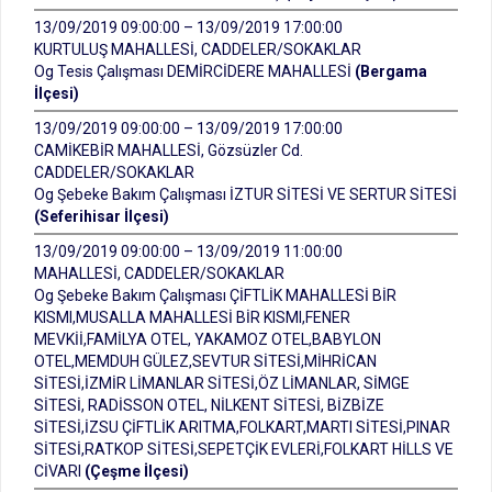
13/09/2019 09:00:00 – 13/09/2019 17:00:00
KURTULUŞ MAHALLESİ, CADDELER/SOKAKLAR
Og Tesis Çalışması DEMİRCİDERE MAHALLESİ
(Bergama
İlçesi)
13/09/2019 09:00:00 – 13/09/2019 17:00:00
CAMİKEBİR MAHALLESİ, Gözsüzler Cd.
CADDELER/SOKAKLAR
Og Şebeke Bakım Çalışması İZTUR SİTESİ VE SERTUR SİTESİ
(Seferihisar İlçesi)
13/09/2019 09:00:00 – 13/09/2019 11:00:00
MAHALLESİ, CADDELER/SOKAKLAR
Og Şebeke Bakım Çalışması ÇİFTLİK MAHALLESİ BİR
KISMI,MUSALLA MAHALLESİ BİR KISMI,FENER
MEVKİİ,FAMİLYA OTEL, YAKAMOZ OTEL,BABYLON
OTEL,MEMDUH GÜLEZ,SEVTUR SİTESİ,MİHRİCAN
SİTESİ,İZMİR LİMANLAR SİTESİ,ÖZ LİMANLAR, SİMGE
SİTESİ, RADİSSON OTEL, NİLKENT SİTESİ, BİZBİZE
SİTESİ,İZSU ÇİFTLİK ARITMA,FOLKART,MARTI SİTESİ,PINAR
SİTESİ,RATKOP SİTESİ,SEPETÇİK EVLERİ,FOLKART HİLLS VE
CİVARI
(Çeşme İlçesi)