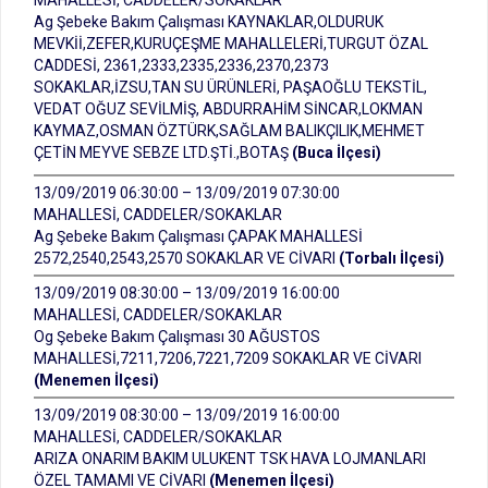
MAHALLESİ, CADDELER/SOKAKLAR
Ag Şebeke Bakım Çalışması KAYNAKLAR,OLDURUK
MEVKİİ,ZEFER,KURUÇEŞME MAHALLELERİ,TURGUT ÖZAL
CADDESİ, 2361,2333,2335,2336,2370,2373
SOKAKLAR,İZSU,TAN SU ÜRÜNLERİ, PAŞAOĞLU TEKSTİL,
VEDAT OĞUZ SEVİLMİŞ, ABDURRAHİM SİNCAR,LOKMAN
KAYMAZ,OSMAN ÖZTÜRK,SAĞLAM BALIKÇILIK,MEHMET
ÇETİN MEYVE SEBZE LTD.ŞTİ.,BOTAŞ
(Buca İlçesi)
13/09/2019 06:30:00 – 13/09/2019 07:30:00
MAHALLESİ, CADDELER/SOKAKLAR
Ag Şebeke Bakım Çalışması ÇAPAK MAHALLESİ
2572,2540,2543,2570 SOKAKLAR VE CİVARI
(Torbalı İlçesi)
13/09/2019 08:30:00 – 13/09/2019 16:00:00
MAHALLESİ, CADDELER/SOKAKLAR
Og Şebeke Bakım Çalışması 30 AĞUSTOS
MAHALLESİ,7211,7206,7221,7209 SOKAKLAR VE CİVARI
(Menemen İlçesi)
13/09/2019 08:30:00 – 13/09/2019 16:00:00
MAHALLESİ, CADDELER/SOKAKLAR
ARIZA ONARIM BAKIM ULUKENT TSK HAVA LOJMANLARI
ÖZEL TAMAMI VE CİVARI
(Menemen İlçesi)