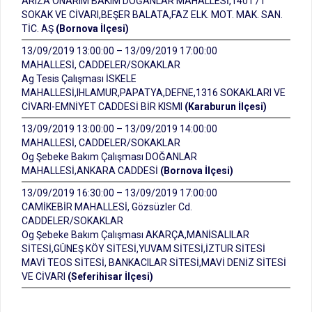
ARIZA ONARIM BAKIM DOĞANLAR MAHALLESİ,1401 /1
SOKAK VE CİVARI,BEŞER BALATA,FAZ ELK. MOT. MAK. SAN.
TİC. AŞ
(Bornova İlçesi)
13/09/2019 13:00:00 – 13/09/2019 17:00:00
MAHALLESİ, CADDELER/SOKAKLAR
Ag Tesis Çalışması İSKELE
MAHALLESİ,IHLAMUR,PAPATYA,DEFNE,1316 SOKAKLARI VE
CİVARI-EMNİYET CADDESİ BİR KISMI
(Karaburun İlçesi)
13/09/2019 13:00:00 – 13/09/2019 14:00:00
MAHALLESİ, CADDELER/SOKAKLAR
Og Şebeke Bakım Çalışması DOĞANLAR
MAHALLESİ,ANKARA CADDESİ
(Bornova İlçesi)
13/09/2019 16:30:00 – 13/09/2019 17:00:00
CAMİKEBİR MAHALLESİ, Gözsüzler Cd.
CADDELER/SOKAKLAR
Og Şebeke Bakım Çalışması AKARÇA,MANİSALILAR
SİTESİ,GÜNEŞ KÖY SİTESİ,YUVAM SİTESİ,İZTUR SİTESİ
MAVİ TEOS SİTESİ, BANKACILAR SİTESİ,MAVİ DENİZ SİTESİ
VE CİVARI
(Seferihisar İlçesi)