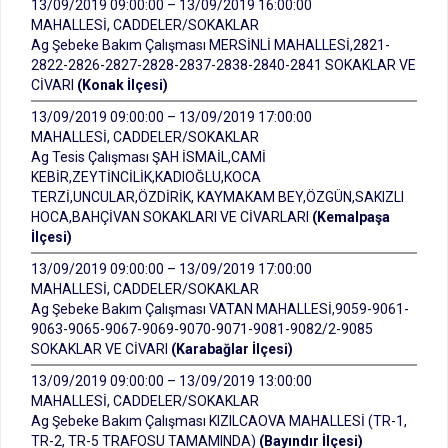
13/09/2019 09:00:00 – 13/09/2019 16:00:00
MAHALLESİ, CADDELER/SOKAKLAR
Ag Şebeke Bakım Çalışması MERSİNLİ MAHALLESİ,2821-
2822-2826-2827-2828-2837-2838-2840-2841 SOKAKLAR VE
CİVARI
(Konak İlçesi)
13/09/2019 09:00:00 – 13/09/2019 17:00:00
MAHALLESİ, CADDELER/SOKAKLAR
Ag Tesis Çalışması ŞAH İSMAİL,CAMİ
KEBİR,ZEYTİNCİLİK,KADIOĞLU,KOCA
TERZİ,UNCULAR,ÖZDİRİK, KAYMAKAM BEY,ÖZGÜN,SAKIZLI
HOCA,BAHÇİVAN SOKAKLARI VE CİVARLARI
(Kemalpaşa
İlçesi)
13/09/2019 09:00:00 – 13/09/2019 17:00:00
MAHALLESİ, CADDELER/SOKAKLAR
Ag Şebeke Bakım Çalışması VATAN MAHALLESİ,9059-9061-
9063-9065-9067-9069-9070-9071-9081-9082/2-9085
SOKAKLAR VE CİVARI
(Karabağlar İlçesi)
13/09/2019 09:00:00 – 13/09/2019 13:00:00
MAHALLESİ, CADDELER/SOKAKLAR
Ag Şebeke Bakım Çalışması KIZILCAOVA MAHALLESİ (TR-1,
TR-2, TR-5 TRAFOSU TAMAMINDA)
(Bayındır İlçesi)