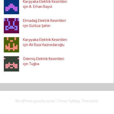
Karşıyaka Elektrik Kesintileri
için A. Erhan Bayol
Elmadağ Elektrik Kesintileri
için Gürbüz Şahin
Karşıyaka Elektrik Kesintileri
için Ali Rıza Haznedaroğlu
Ödemiş Elektrik Kesintileri
için Tuğba
WordPress gururla sunar
|
Tema:
FlyMag
, Themeisle.
İstanbul
İzmir
Bursa
Ankara