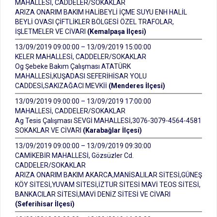
MAHALLESİ, CADDELER/SOKAKLAR
ARIZA ONARIM BAKIM HALİBEYLİ İÇME SUYU ENH HALİL
BEYLİ OVASI ÇİFTLİKLER BÖLGESİ ÖZEL TRAFOLAR,
İŞLETMELER VE CİVARI
(Kemalpaşa İlçesi)
13/09/2019 09:00:00 – 13/09/2019 15:00:00
KELER MAHALLESİ, CADDELER/SOKAKLAR
Og Şebeke Bakım Çalışması ATATÜRK
MAHALLESİ,KUŞADASI SEFERİHİSAR YOLU
CADDESİ,SAKIZAĞACI MEVKİİ
(Menderes İlçesi)
13/09/2019 09:00:00 – 13/09/2019 17:00:00
MAHALLESİ, CADDELER/SOKAKLAR
Ag Tesis Çalışması SEVGİ MAHALLESİ,3076-3079-4564-4581
SOKAKLAR VE CİVARI
(Karabağlar İlçesi)
13/09/2019 09:00:00 – 13/09/2019 09:30:00
CAMİKEBİR MAHALLESİ, Gözsüzler Cd.
CADDELER/SOKAKLAR
ARIZA ONARIM BAKIM AKARCA,MANİSALILAR SİTESİ,GÜNEŞ
KÖY SİTESİ,YUVAM SİTESİ,İZTUR SİTESİ MAVİ TEOS SİTESİ,
BANKACILAR SİTESİ,MAVİ DENİZ SİTESİ VE CİVARI
(Seferihisar İlçesi)