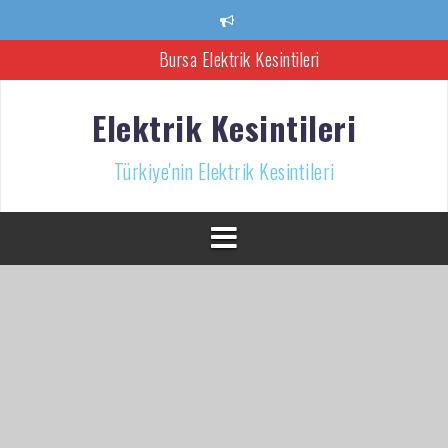
İçeriğe
atla
Bursa Elektrik Kesintileri
Ankara Elektrik Kesintisi
Elektrik Kesintileri
Türkiye’nin Elektrik Kesintileri Haber Kaynağı
Türkiye'nin Elektrik Kesintileri
İzmir Elektrik Kesintisi