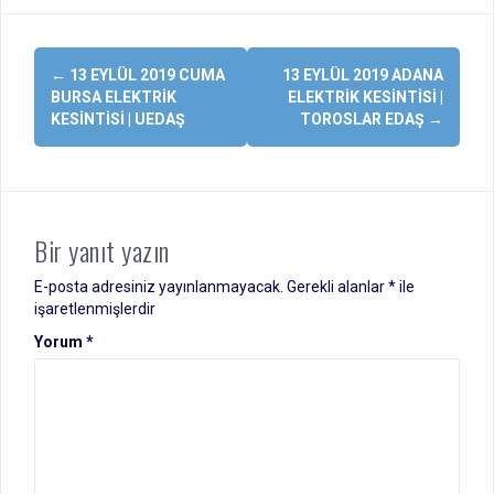
Yazı
←
13 EYLÜL 2019 CUMA
13 EYLÜL 2019 ADANA
dolaşımı
BURSA ELEKTRIK
ELEKTRIK KESINTISI |
KESINTISI | UEDAŞ
TOROSLAR EDAŞ
→
Bir yanıt yazın
E-posta adresiniz yayınlanmayacak.
Gerekli alanlar
*
ile
işaretlenmişlerdir
Yorum
*