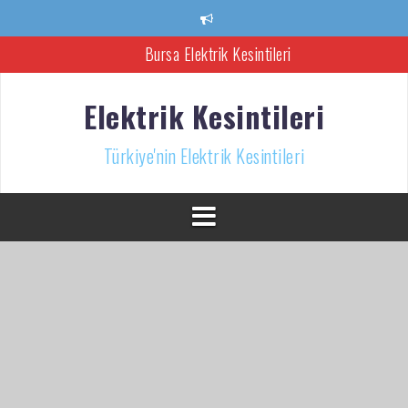
İçeriğe
atla
Bursa Elektrik Kesintileri
Ankara Elektrik Kesintisi
Elektrik Kesintileri
Türkiye’nin Elektrik Kesintileri Haber Kaynağı
Türkiye'nin Elektrik Kesintileri
İzmir Elektrik Kesintisi