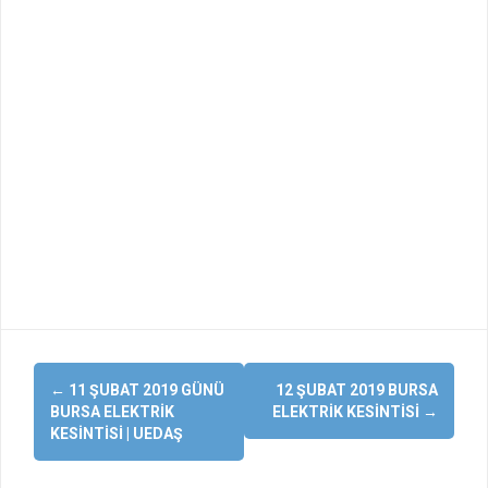
Yazı
←
11 ŞUBAT 2019 GÜNÜ
12 ŞUBAT 2019 BURSA
dolaşımı
BURSA ELEKTRIK
ELEKTRIK KESINTISI
→
KESINTISI | UEDAŞ