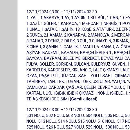
12/11/2024 03:00 – 12/11/2024 03:30
1. YALI, 1.AKASYA, 1.AY, 1.AYDIN, 1.BÜLBÜL, 1.CAN, 1.CE
1.GAZİ, 1.GÜLER, 1.KARACA, 1.MERCAN, 1.NERGİS, 1.PO
1.ÜNAL, 1.ŞAFAK, 1.ŞAHİN, 18. KÖŞE, 2.ATATÜRK, 2.DEFNE,
2.GÜNEŞ, 2.HAMAM, 2.KANARYA, 2.MANOLYA, 2.MERCAN, 2
3.BAHAR, 3.DENİZ, 3.DİLEK, 3.GÜL, 3.GÜNAYDIN, 3.IRMAK, 
3.ÇINAR, 3.ŞAHİN, 4. ÇAMLIK, 4.MARTI, 5. BAHAR, A. 
AŞİYAN, BADEMLİ, BAHADIR, BAHÇELİEVLER 1., BAHÇELİE
BAYCAN, BAYRAM, BELEDİYE, BEREKET, BEYAZ YALI, CA
FULYA, GÖLLER, GÖRKEM, GÜLCAN, GÜLERYÜZ, GÜVEN_1,
KARDELEN, KARDEŞLER, KIRLANGIÇ, LALE ÇIKMAZI, LALE
OZAN, PAŞA, PTT, RÜZGAR, SAHİL YOLU, SAHİL ÇIKMAZI,
TAHİRBEY, TAN, TEK, TURAN, TÜRK, USLULAR, YALÇIN, Y
ÇAMLICALI, ÇARDAK, ÇAĞLAR, ÇELEN, ÇEVRE YOLU, Ç
KARTAL, ÜLKÜ, İBİBİK, İBİBİK ÇIKMAZI, İNÖNÜ, İSKELE_
TEİAŞ KESİCİ DEĞİŞİMİ
(Gemlik İlçesi)
12/11/2024 03:00 – 12/11/2024 03:30
501 NOLU, 502 NOLU, 503 NOLU, 504 NOLU, 505 NOLU, 50
NOLU, 513 NOLU, 514 NOLU, 515 NOLU, 516 NOLU, 517 NO
525 NOLU, 526 NOLU, 527 NOLU, 529 NOLU, 530 NOLU, 53