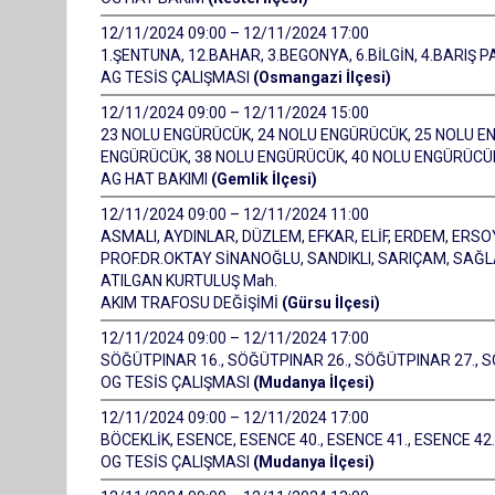
12/11/2024 09:00 – 12/11/2024 17:00
1.ŞENTUNA, 12.BAHAR, 3.BEGONYA, 6.BİLGİN, 4.BARIŞ P
AG TESİS ÇALIŞMASI
(Osmangazi İlçesi)
12/11/2024 09:00 – 12/11/2024 15:00
23 NOLU ENGÜRÜCÜK, 24 NOLU ENGÜRÜCÜK, 25 NOLU E
ENGÜRÜCÜK, 38 NOLU ENGÜRÜCÜK, 40 NOLU ENGÜRÜCÜ
AG HAT BAKIMI
(Gemlik İlçesi)
12/11/2024 09:00 – 12/11/2024 11:00
ASMALI, AYDINLAR, DÜZLEM, EFKAR, ELİF, ERDEM, ERSOY,
PROF.DR.OKTAY SİNANOĞLU, SANDIKLI, SARIÇAM, SAĞLAM
ATILGAN KURTULUŞ Mah.
AKIM TRAFOSU DEĞİŞİMİ
(Gürsu İlçesi)
12/11/2024 09:00 – 12/11/2024 17:00
SÖĞÜTPINAR 16., SÖĞÜTPINAR 26., SÖĞÜTPINAR 27., 
OG TESİS ÇALIŞMASI
(Mudanya İlçesi)
12/11/2024 09:00 – 12/11/2024 17:00
BÖCEKLİK, ESENCE, ESENCE 40., ESENCE 41., ESENCE 42.
OG TESİS ÇALIŞMASI
(Mudanya İlçesi)