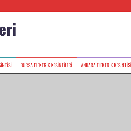
eri
nağı
INTISI
BURSA ELEKTRIK KESINTILERI
ANKARA ELEKTRIK KESINTIS