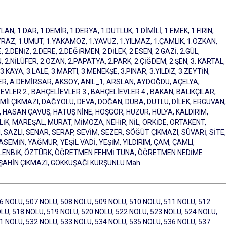
YLAN, 1.DAR, 1.DEMİR, 1.DERYA, 1.DUTLUK, 1.DİMİLİ, 1.EMEK, 1.FIRIN,
YRAZ, 1.UMUT, 1.YAKAMOZ, 1.YAVUZ, 1.YILMAZ, 1.ÇAMLIK, 1.ÖZKAN,
 2.DENİZ, 2.DERE, 2.DEĞİRMEN, 2.DİLEK, 2.ESEN, 2.GAZİ, 2.GÜL,
.NİLÜFER, 2.OZAN, 2.PAPATYA, 2.PARK, 2.ÇİĞDEM, 2.ŞEN, 3. KARTAL,
3.KAYA, 3.LALE, 3.MARTI, 3.MENEKŞE, 3.PINAR, 3.YILDIZ, 3.ZEYTİN,
ÖNDER, A.DEMİRSAR, AKSOY, ANIL_1, ARSLAN, AYDOĞDU, AÇELYA,
VLER 2., BAHÇELİEVLER 3., BAHÇELİEVLER 4., BAKAN, BALIKÇILAR,
MİI ÇIKMAZI, DAĞYOLU, DEVA, DOĞAN, DUBA, DUTLU, DİLEK, ERGUVAN,
 HASAN ÇAVUŞ, HATUŞ NİNE, HOŞGÖR, HUZUR, HÜLYA, KALDIRIM,
LİK, MAREŞAL, MURAT, MİMOZA, NEHİR, NİL, ORKİDE, ORTAKENT,
 SAZLI, SENAR, SERAP, SEVİM, SEZER, SÖĞÜT ÇIKMAZI, SÜVARİ, SİTE,
ASEMİN, YAĞMUR, YEŞİL VADİ, YEŞİM, YILDIRIM, ÇAM, ÇAMLI,
İTLENBİK, ÖZTÜRK, ÖĞRETMEN FEHMİ TUNA, ÖĞRETMEN NEDİME
1, ŞAHİN ÇIKMAZI, GÖKKUŞAĞI KURŞUNLU Mah.
6 NOLU, 507 NOLU, 508 NOLU, 509 NOLU, 510 NOLU, 511 NOLU, 512
LU, 518 NOLU, 519 NOLU, 520 NOLU, 522 NOLU, 523 NOLU, 524 NOLU,
1 NOLU, 532 NOLU, 533 NOLU, 534 NOLU, 535 NOLU, 536 NOLU, 537