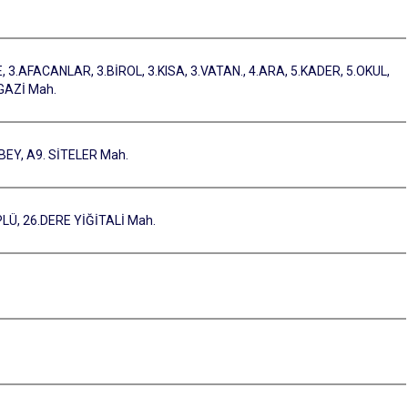
, 3.AFACANLAR, 3.BİROL, 3.KISA, 3.VATAN., 4.ARA, 5.KADER, 5.OKUL,
GAZİ Mah.
KBEY, A9. SİTELER Mah.
LÜ, 26.DERE YİĞİTALİ Mah.