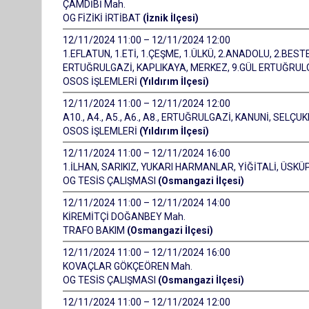
ÇAMDİBİ Mah.
OG FİZİKİ İRTİBAT
(İznik İlçesi)
12/11/2024 11:00 – 12/11/2024 12:00
1.EFLATUN, 1.ETİ, 1.ÇEŞME, 1.ÜLKÜ, 2.ANADOLU, 2.BESTE
ERTUĞRULGAZİ, KAPLIKAYA, MERKEZ, 9.GÜL ERTUĞRUL
OSOS İŞLEMLERİ
(Yıldırım İlçesi)
12/11/2024 11:00 – 12/11/2024 12:00
A10., A4., A5., A6., A8., ERTUĞRULGAZİ, KANUNİ, SELÇU
OSOS İŞLEMLERİ
(Yıldırım İlçesi)
12/11/2024 11:00 – 12/11/2024 16:00
1.İLHAN, SARIKIZ, YUKARI HARMANLAR, YİĞİTALİ, ÜSKÜP
OG TESİS ÇALIŞMASI
(Osmangazi İlçesi)
12/11/2024 11:00 – 12/11/2024 14:00
KİREMİTÇİ DOĞANBEY Mah.
TRAFO BAKIM
(Osmangazi İlçesi)
12/11/2024 11:00 – 12/11/2024 16:00
KOVAÇLAR GÖKÇEÖREN Mah.
OG TESİS ÇALIŞMASI
(Osmangazi İlçesi)
12/11/2024 11:00 – 12/11/2024 12:00