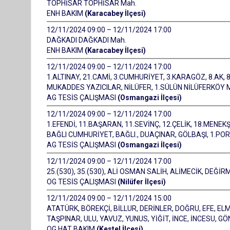
TOPHİSAR TOPHİSAR Mah.
ENH BAKIM
(Karacabey İlçesi)
12/11/2024 09:00 – 12/11/2024 17:00
DAĞKADI DAĞKADI Mah.
ENH BAKIM
(Karacabey İlçesi)
12/11/2024 09:00 – 12/11/2024 17:00
1.ALTINAY, 21.CAMİ, 3.CUMHURİYET, 3.KARAGÖZ, 8.AK, 8
MUKADDES YAZICILAR, NİLÜFER, 1.SÜLÜN NİLÜFERKÖY 
AG TESİS ÇALIŞMASI
(Osmangazi İlçesi)
12/11/2024 09:00 – 12/11/2024 17:00
1.EFENDİ, 11.BAŞARAN, 11.SEVİNÇ, 12.ÇELİK, 18.MENEK
BAĞLI CUMHURİYET, BAĞLI., DUAÇINAR, GÖLBAŞI, 1.PO
AG TESİS ÇALIŞMASI
(Osmangazi İlçesi)
12/11/2024 09:00 – 12/11/2024 17:00
25.(530), 35.(530), ALİ OSMAN SALİH, ALİMECİK, DEĞİ
OG TESİS ÇALIŞMASI
(Nilüfer İlçesi)
12/11/2024 09:00 – 12/11/2024 15:00
ATATÜRK, BÖREKÇİ, BİLLUR, DERİNLER, DOĞRU, EFE, ELM
TAŞPINAR, ULU, YAVUZ, YUNUS, YİĞİT, İNCE, İNCESU, 
OG HAT BAKIM
(Kestel İlçesi)