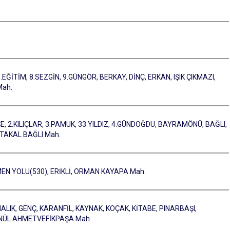
.EĞİTİM, 8.SEZGİN, 9.GÜNGÖR, BERKAY, DİNÇ, ERKAN, IŞIK ÇIKMAZI,
Mah.
ŞE, 2.KILIÇLAR, 3.PAMUK, 33.YILDIZ, 4.GÜNDOĞDU, BAYRAMÖNÜ, BAĞLI,
RTAKAL BAĞLI Mah.
RMEN YOLU(530), ERİKLİ, ORMAN KAYAPA Mah.
ALIK, GENÇ, KARANFİL, KAYNAK, KOÇAK, KİTABE, PINARBAŞI,
GÖNÜL AHMETVEFİKPAŞA Mah.