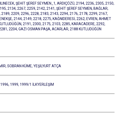
INECEK, ŞEHİT ŞEREF SEYMEN_1, ARDIÇÖZÜ, 2194, 2236, 2305, 2150,
2195, 2134, 2267, 2259, 2142, 2141, ŞEHİT ŞEREF SEYMEN, BAĞLAR,
2189, 2209, 2296, 2228, 2183, 2143, 2294, 2176, 2178, 2299, 2167,
 MENEKŞE, 2144, 2149, 2218, 2275, KAĞNIDERESİ, 2262, EVREN, AHMET
, KUTLUDÜĞÜN, 2191, 2300, 2175, 2103, 2285, KARACADERE, 2292,
286, 2281, 2204, GAZİ OSMAN PAŞA, ACARLAR, 2188 KUTLUDÜĞÜN
YMİR, SOBRAN KÜME, YEŞİLYURT ATÇA
, 1996, 1999, 1999/1 İLKYERLEŞİM
)