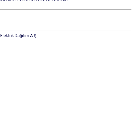
)
lektrik Dağıtım A.Ş.