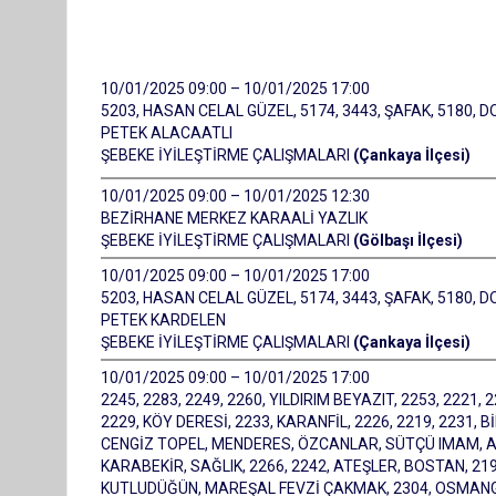
10/01/2025 09:00 – 10/01/2025 17:00
5203, HASAN CELAL GÜZEL, 5174, 3443, ŞAFAK, 5180, D
PETEK ALACAATLI
ŞEBEKE İYİLEŞTİRME ÇALIŞMALARI
(Çankaya İlçesi)
10/01/2025 09:00 – 10/01/2025 12:30
BEZİRHANE MERKEZ KARAALİ YAZLIK
ŞEBEKE İYİLEŞTİRME ÇALIŞMALARI
(Gölbaşı İlçesi)
10/01/2025 09:00 – 10/01/2025 17:00
5203, HASAN CELAL GÜZEL, 5174, 3443, ŞAFAK, 5180, D
PETEK KARDELEN
ŞEBEKE İYİLEŞTİRME ÇALIŞMALARI
(Çankaya İlçesi)
10/01/2025 09:00 – 10/01/2025 17:00
2245, 2283, 2249, 2260, YILDIRIM BEYAZIT, 2253, 2221,
2229, KÖY DERESİ, 2233, KARANFİL, 2226, 2219, 2231, B
CENGİZ TOPEL, MENDERES, ÖZCANLAR, SÜTÇÜ IMAM, ALTA
KARABEKİR, SAĞLIK, 2266, 2242, ATEŞLER, BOSTAN, 2
KUTLUDÜĞÜN, MAREŞAL FEVZİ ÇAKMAK, 2304, OSMANGAZİ,