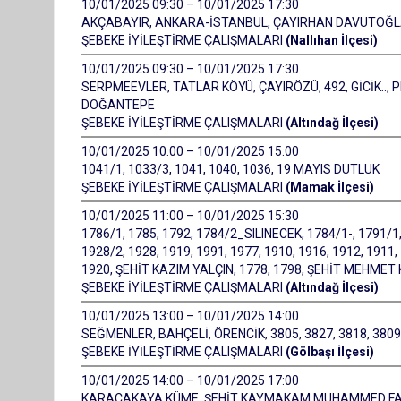
10/01/2025 09:30 – 10/01/2025 17:30
AKÇABAYIR, ANKARA-İSTANBUL, ÇAYIRHAN DAVUTOĞ
ŞEBEKE İYİLEŞTİRME ÇALIŞMALARI
(Nallıhan İlçesi)
10/01/2025 09:30 – 10/01/2025 17:30
SERPMEEVLER, TATLAR KÖYÜ, ÇAYIRÖZÜ, 492, GİCİK.., 
DOĞANTEPE
ŞEBEKE İYİLEŞTİRME ÇALIŞMALARI
(Altındağ İlçesi)
10/01/2025 10:00 – 10/01/2025 15:00
1041/1, 1033/3, 1041, 1040, 1036, 19 MAYIS DUTLUK
ŞEBEKE İYİLEŞTİRME ÇALIŞMALARI
(Mamak İlçesi)
10/01/2025 11:00 – 10/01/2025 15:30
1786/1, 1785, 1792, 1784/2_SILINECEK, 1784/1-, 1791/1,
1928/2, 1928, 1919, 1991, 1977, 1910, 1916, 1912, 1911, 
1920, ŞEHİT KAZIM YALÇIN, 1778, 1798, ŞEHİT MEHMET 
ŞEBEKE İYİLEŞTİRME ÇALIŞMALARI
(Altındağ İlçesi)
10/01/2025 13:00 – 10/01/2025 14:00
SEĞMENLER, BAHÇELİ, ÖRENCİK, 3805, 3827, 3818, 3809,
ŞEBEKE İYİLEŞTİRME ÇALIŞMALARI
(Gölbaşı İlçesi)
10/01/2025 14:00 – 10/01/2025 17:00
KARACAKAYA KÜME, ŞEHİT KAYMAKAM MUHAMMED FAT