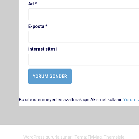
Ad
*
E-posta
*
İnternet sitesi
Bu site istenmeyenleri azaltmak için Akismet kullanır.
Yorum ve
WordPress gururla sunar
|
Tema:
FlyMag
, Themeisle.