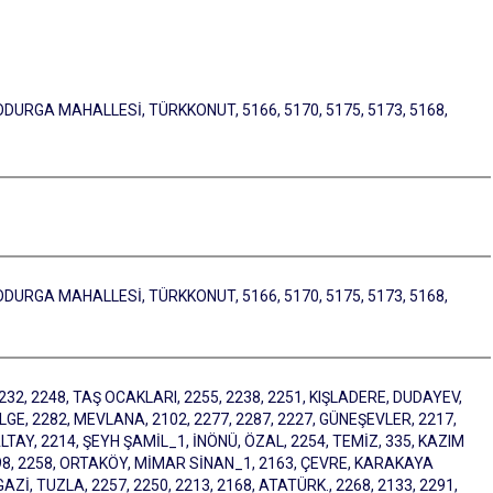
ODURGA MAHALLESİ, TÜRKKONUT, 5166, 5170, 5175, 5173, 5168,
ODURGA MAHALLESİ, TÜRKKONUT, 5166, 5170, 5175, 5173, 5168,
 2232, 2248, TAŞ OCAKLARI, 2255, 2238, 2251, KIŞLADERE, DUDAYEV,
İLGE, 2282, MEVLANA, 2102, 2277, 2287, 2227, GÜNEŞEVLER, 2217,
Y, 2214, ŞEYH ŞAMİL_1, İNÖNÜ, ÖZAL, 2254, TEMİZ, 335, KAZIM
198, 2258, ORTAKÖY, MİMAR SİNAN_1, 2163, ÇEVRE, KARAKAYA
 TUZLA, 2257, 2250, 2213, 2168, ATATÜRK., 2268, 2133, 2291,