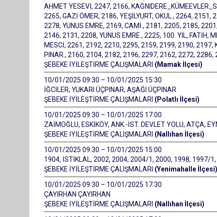
AHMET YESEVİ, 2247, 2166, KAĞNIDERE_KÜMEEVLER_SIL
2265, GAZİ ÖMER, 2186, YEŞİLYURT, OKUL., 2264, 2151, 
2278, YUNUS EMRE, 2169, CAMİ., 2181, 2205, 2185, 2201, 
2146, 2131, 2208, YUNUS EMRE., 2225, 100. YIL, FATİH,
MESCİ, 2261, 2192, 2210, 2295, 2159, 2199, 2190, 2197
PINAR., 2160, 2104, 2182, 2196, 2297, 2162, 2272, 2
ŞEBEKE İYİLEŞTİRME ÇALIŞMALARI
(Mamak İlçesi)
10/01/2025 09:30 – 10/01/2025 15:30
İĞCİLER, YUKARI ÜÇPINAR, AŞAĞI ÜÇPINAR
ŞEBEKE İYİLEŞTİRME ÇALIŞMALARI
(Polatlı İlçesi)
10/01/2025 09:30 – 10/01/2025 17:00
ZAİMOĞLU, ESKİKÖY, ANK.-İST. DEVLET YOLU, ATÇA, E
ŞEBEKE İYİLEŞTİRME ÇALIŞMALARI
(Nallıhan İlçesi)
10/01/2025 09:30 – 10/01/2025 15:00
1904, İSTİKLAL, 2002, 2004, 2004/1, 2000, 1998, 1997/1
ŞEBEKE İYİLEŞTİRME ÇALIŞMALARI
(Yenimahalle İlçesi
10/01/2025 09:30 – 10/01/2025 17:30
ÇAYIRHAN ÇAYIRHAN
ŞEBEKE İYİLEŞTİRME ÇALIŞMALARI
(Nallıhan İlçesi)