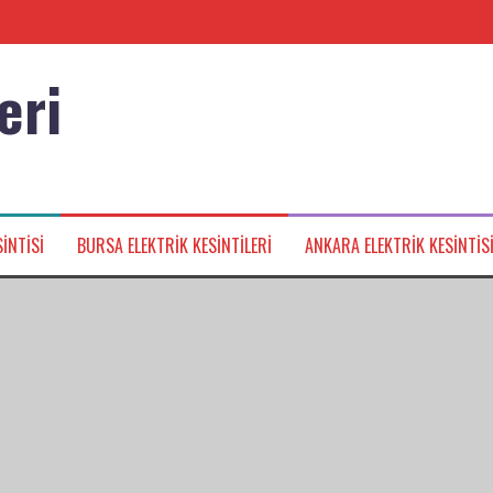
eri
nağı
INTISI
BURSA ELEKTRIK KESINTILERI
ANKARA ELEKTRIK KESINTIS