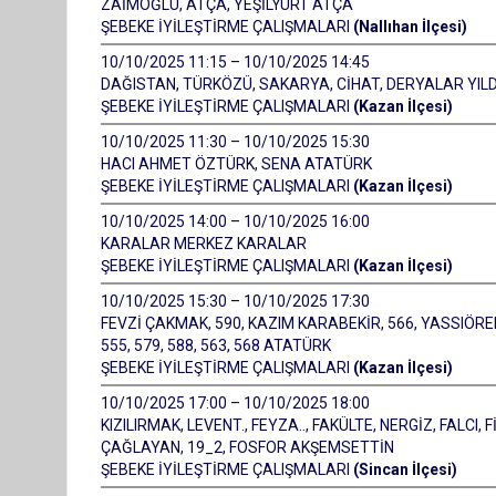
ZAİMOĞLU, ATÇA, YEŞİLYURT ATÇA
ŞEBEKE İYİLEŞTİRME ÇALIŞMALARI
(Nallıhan İlçesi)
10/10/2025 11:15 – 10/10/2025 14:45
DAĞISTAN, TÜRKÖZÜ, SAKARYA, CİHAT, DERYALAR YIL
ŞEBEKE İYİLEŞTİRME ÇALIŞMALARI
(Kazan İlçesi)
10/10/2025 11:30 – 10/10/2025 15:30
HACI AHMET ÖZTÜRK, SENA ATATÜRK
ŞEBEKE İYİLEŞTİRME ÇALIŞMALARI
(Kazan İlçesi)
10/10/2025 14:00 – 10/10/2025 16:00
KARALAR MERKEZ KARALAR
ŞEBEKE İYİLEŞTİRME ÇALIŞMALARI
(Kazan İlçesi)
10/10/2025 15:30 – 10/10/2025 17:30
FEVZİ ÇAKMAK, 590, KAZIM KARABEKİR, 566, YASSIÖREN
555, 579, 588, 563, 568 ATATÜRK
ŞEBEKE İYİLEŞTİRME ÇALIŞMALARI
(Kazan İlçesi)
10/10/2025 17:00 – 10/10/2025 18:00
KIZILIRMAK, LEVENT., FEYZA.., FAKÜLTE, NERGİZ, FALCI,
ÇAĞLAYAN, 19_2, FOSFOR AKŞEMSETTİN
ŞEBEKE İYİLEŞTİRME ÇALIŞMALARI
(Sincan İlçesi)