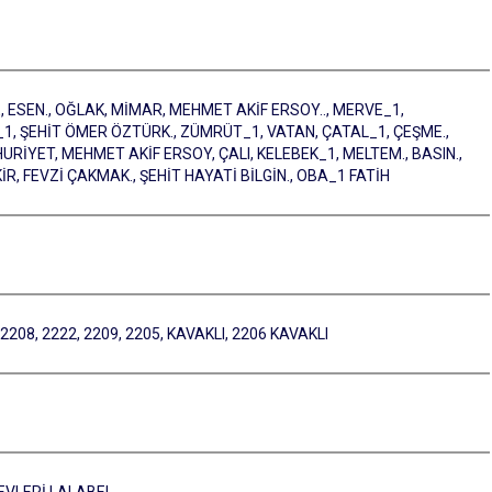
, ESEN., OĞLAK, MİMAR, MEHMET AKİF ERSOY.., MERVE_1,
K_1, ŞEHİT ÖMER ÖZTÜRK., ZÜMRÜT_1, VATAN, ÇATAL_1, ÇEŞME.,
URİYET, MEHMET AKİF ERSOY, ÇALI, KELEBEK_1, MELTEM., BASIN.,
, FEVZİ ÇAKMAK., ŞEHİT HAYATİ BİLGİN., OBA_1 FATİH
208, 2222, 2209, 2205, KAVAKLI, 2206 KAVAKLI