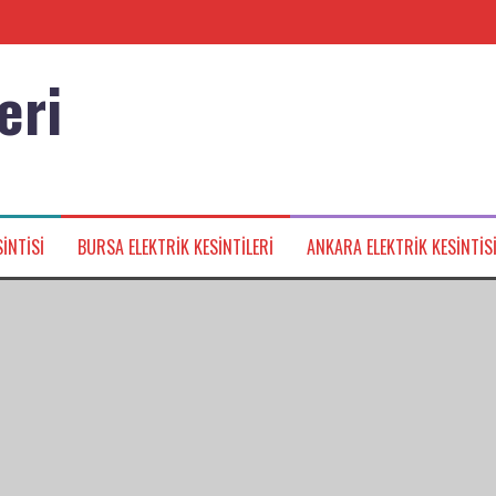
eri
nağı
INTISI
BURSA ELEKTRIK KESINTILERI
ANKARA ELEKTRIK KESINTIS