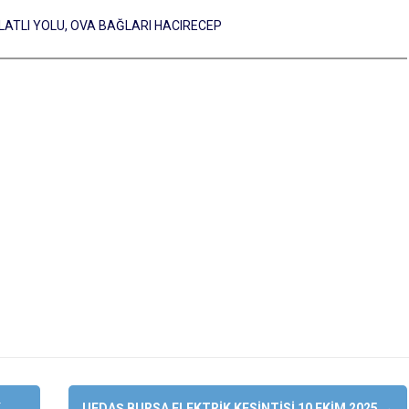
OLATLI YOLU, OVA BAĞLARI HACIRECEP
K
UEDAŞ BURSA ELEKTRIK KESINTISI 10 EKIM 2025
→