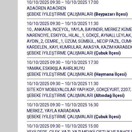
10/10/2025 09:30 – 10/10/2025 17:00
ADAÖREN ADAÖREN
ŞEBEKE İYİLEŞTİRME ÇALIŞMALARI
(Beypazarı İlçesi)
10/10/2025 09:30 – 10/10/2025 11:30
10., ANKARA, İNCEYOL, YAYLA, BAYINDIR, MERKEZ KÜME
NARENCİYE, ESKİYOL, HİLAL_1, GÖKÇE, AYNALI, LEYLA
AYDIN_2, CEMRE_1, ÜZÜM, SÜMBÜL., NECİP FAZIL, CUMH
KARDELEN., KAYI, KUMRULAR, AKASYA, KAZIM KARABEKİR
ŞEBEKE İYİLEŞTİRME ÇALIŞMALARI
(Çubuk İlçesi)
10/10/2025 09:30 – 10/10/2025 17:30
YAMAK, ESKİKIŞLA AHIRLIKUYU
ŞEBEKE İYİLEŞTİRME ÇALIŞMALARI
(Haymana İlçesi)
10/10/2025 09:30 – 10/10/2025 11:30
SİTE KÖY MOBİLYALCILAR YAPI KOP., GÖKÇEYURT, 2207, 2
ŞEBEKE İYİLEŞTİRME ÇALIŞMALARI
(Altındağ İlçesi)
10/10/2025 09:30 – 10/10/2025 16:30
MERKEZ, YAYLA KARADANA
ŞEBEKE İYİLEŞTİRME ÇALIŞMALARI
(Çubuk İlçesi)
10/10/2025 09:30 – 10/10/2025 15:00