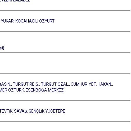
 EVLERİ LALABEL
I, YUKARI KOCAHACILI ÖZYURT
si)
BASIN., TURGUT REİS., TURGUT ÖZAL., CUMHURİYET, HAKAN.,
T ÖMER ÖZTÜRK. ESENBOĞA MERKEZ
 TEVFİK, SAVAŞ, GENÇLİK YÜCETEPE