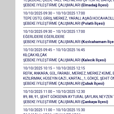
YEŞİLDERE, ÇİLEK, YAZI, YAZI MEVKİİ ÇİFTLİK VE BAHÇE
ŞEBEKE İYİLEŞTİRME ÇALIŞMALARI
(Elmadağ İlçesi)
10/10/2025 09:30 – 10/10/2025 17:00
TEPE ÜSTÜ, GİRİŞ, MERKEZ, YARALI, AŞAĞI KOCAHACIL
ŞEBEKE İYİLEŞTİRME ÇALIŞMALARI
(Polatlı İlçesi)
10/10/2025 09:30 – 10/10/2025 17:00
EĞERLİDERE EĞERLİDERE
ŞEBEKE İYİLEŞTİRME ÇALIŞMALARI
(Kızılcahamam İlçe
10/10/2025 09:45 – 10/10/2025 16:45
KILÇAK KILÇAK
ŞEBEKE İYİLEŞTİRME ÇALIŞMALARI
(Kalecik İlçesi)
10/10/2025 10:15 – 10/10/2025 12:15
REFİK, ANKARA, GÜL, FARABİ., MERKEZ, MERKEZ KÜME, 
KIZILIRMAK, HÜSEYİN GAZİ., KARTAL_1, GÖKÇE, ŞEHİ
ŞEBEKE İYİLEŞTİRME ÇALIŞMALARI
(Çubuk İlçesi)
10/10/2025 11:00 – 10/10/2025 12:30
89, 88, 91, ŞEHİT GÖKSENİN AYTURAL ŞAYLAN, NEYZEN
ŞEBEKE İYİLEŞTİRME ÇALIŞMALARI
(Çankaya İlçesi)
10/10/2025 11:00 – 10/10/2025 15:30