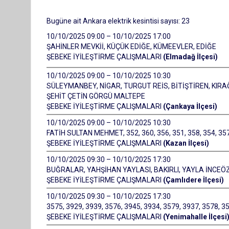
Bugüne ait Ankara elektrik kesintisi sayısı: 23
10/10/2025 09:00 – 10/10/2025 17:00
ŞAHİNLER MEVKİİ, KÜÇÜK EDİĞE, KÜMEEVLER, EDİĞE
ŞEBEKE İYİLEŞTİRME ÇALIŞMALARI
(Elmadağ İlçesi)
10/10/2025 09:00 – 10/10/2025 10:30
SÜLEYMANBEY, NİGAR, TURGUT REİS, BİTİŞTİREN, KIRAĞI
ŞEHİT ÇETİN GÖRGÜ MALTEPE
ŞEBEKE İYİLEŞTİRME ÇALIŞMALARI
(Çankaya İlçesi)
10/10/2025 09:00 – 10/10/2025 10:30
FATİH SULTAN MEHMET, 352, 360, 356, 351, 358, 354, 3
ŞEBEKE İYİLEŞTİRME ÇALIŞMALARI
(Kazan İlçesi)
10/10/2025 09:30 – 10/10/2025 17:30
BUĞRALAR, YAHŞİHAN YAYLASI, BAKIRLI, YAYLA İNCE
ŞEBEKE İYİLEŞTİRME ÇALIŞMALARI
(Çamlıdere İlçesi)
10/10/2025 09:30 – 10/10/2025 17:30
3575, 3929, 3939, 3576, 3945, 3934, 3579, 3937, 3578, 
ŞEBEKE İYİLEŞTİRME ÇALIŞMALARI
(Yenimahalle İlçesi