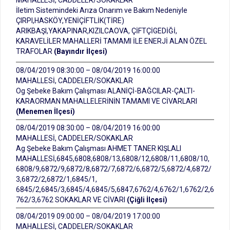
MAHALLESİ, CADDELER/SOKAKLAR
İletim Sistemindeki Arıza Onarım ve Bakım Nedeniyle
ÇIRPI,HASKÖY,YENİÇİFTLİK(TİRE)
ARIKBAŞI,YAKAPINAR,KIZILCAOVA, ÇİFTÇİGEDİĞİ,
KARAVELİLER MAHALLERİ TAMAMI İLE ENERJİ ALAN ÖZEL
TRAFOLAR
(Bayındır İlçesi)
08/04/2019 08:30:00 – 08/04/2019 16:00:00
MAHALLESİ, CADDELER/SOKAKLAR
Og Şebeke Bakım Çalışması ALANİÇİ-BAĞCILAR-ÇALTI-
KARAORMAN MAHALLELERİNİN TAMAMI VE CİVARLARI
(Menemen İlçesi)
08/04/2019 08:30:00 – 08/04/2019 16:00:00
MAHALLESİ, CADDELER/SOKAKLAR
Ag Şebeke Bakım Çalışması AHMET TANER KIŞLALI
MAHALLESİ,6845,6808,6808/13,6808/12,6808/11,6808/10,
6808/9,6872/9,6872/8,6872/7,6872/6,6872/5,6872/4,6872/
3,6872/2,6872/1,6845/1,
6845/2,6845/3,6845/4,6845/5,6847,6762/4,6762/1,6762/2,6
762/3,6762 SOKAKLAR VE CİVARI
(Çiğli İlçesi)
08/04/2019 09:00:00 – 08/04/2019 17:00:00
MAHALLESİ, CADDELER/SOKAKLAR