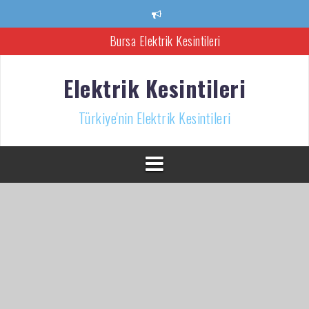
İçeriğe
atla
Bursa Elektrik Kesintileri
Ankara Elektrik Kesintisi
Elektrik Kesintileri
Türkiye’nin Elektrik Kesintileri Haber Kaynağı
Türkiye'nin Elektrik Kesintileri
İzmir Elektrik Kesintisi