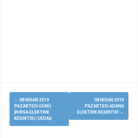
Yazı
←
08 NISAN 2019
08 NISAN 2019
dolaşımı
PAZARTESI GÜNÜ
PAZARTESI ADANA
BURSA ELEKTRIK
ELEKTRIK KESINTISI
→
KESINTISI | UEDAŞ