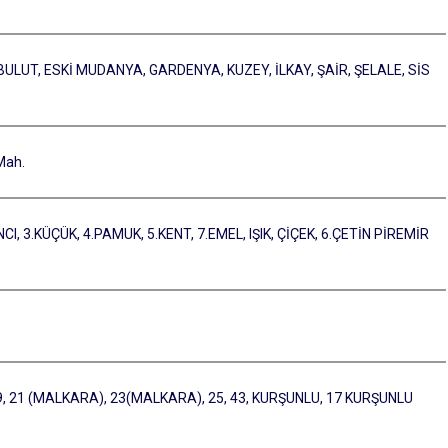
OĞDU, BULUT, ESKİ MUDANYA, GARDENYA, KUZEY, İLKAY, ŞAİR, ŞELALE, SİS
Mah.
CI, 3.KÜÇÜK, 4.PAMUK, 5.KENT, 7.EMEL, IŞIK, ÇİÇEK, 6.ÇETİN PİREMİR
9, 21 (MALKARA), 23(MALKARA), 25, 43, KURŞUNLU, 17 KURŞUNLU