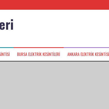
eri
nağı
INTISI
BURSA ELEKTRIK KESINTILERI
ANKARA ELEKTRIK KESINTIS