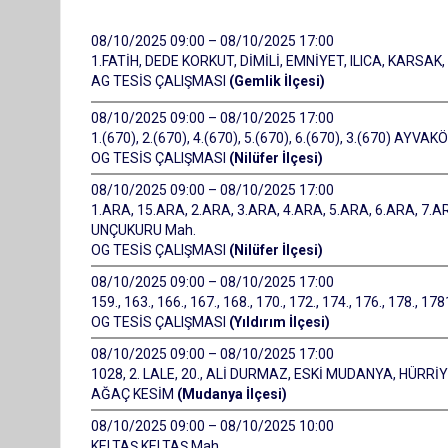
08/10/2025 09:00 – 08/10/2025 17:00
1.FATİH, DEDE KORKUT, DİMİLİ, EMNİYET, ILICA, KARSAK
AG TESİS ÇALIŞMASI
(Gemlik İlçesi)
08/10/2025 09:00 – 08/10/2025 17:00
1.(670), 2.(670), 4.(670), 5.(670), 6.(670), 3.(670) AYVAK
OG TESİS ÇALIŞMASI
(Nilüfer İlçesi)
08/10/2025 09:00 – 08/10/2025 17:00
1.ARA, 15.ARA, 2.ARA, 3.ARA, 4.ARA, 5.ARA, 6.ARA, 
UNÇUKURU Mah.
OG TESİS ÇALIŞMASI
(Nilüfer İlçesi)
08/10/2025 09:00 – 08/10/2025 17:00
159., 163., 166., 167., 168., 170., 172., 174., 176., 178., 
OG TESİS ÇALIŞMASI
(Yıldırım İlçesi)
08/10/2025 09:00 – 08/10/2025 17:00
1028, 2. LALE, 20., ALİ DURMAZ, ESKİ MUDANYA, HÜRRİ
AĞAÇ KESİM
(Mudanya İlçesi)
08/10/2025 09:00 – 08/10/2025 10:00
KELTAŞ KELTAŞ Mah.