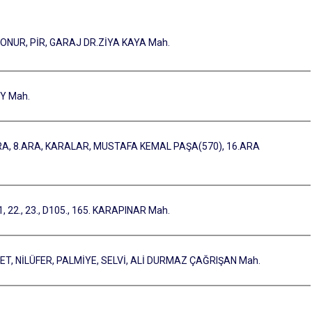
, ONUR, PİR, GARAJ DR.ZİYA KAYA Mah.
ÖY Mah.
7.ARA, 8.ARA, KARALAR, MUSTAFA KEMAL PAŞA(570), 16.ARA
1781, 22., 23., D105., 165. KARAPINAR Mah.
YET, NİLÜFER, PALMİYE, SELVİ, ALİ DURMAZ ÇAĞRIŞAN Mah.