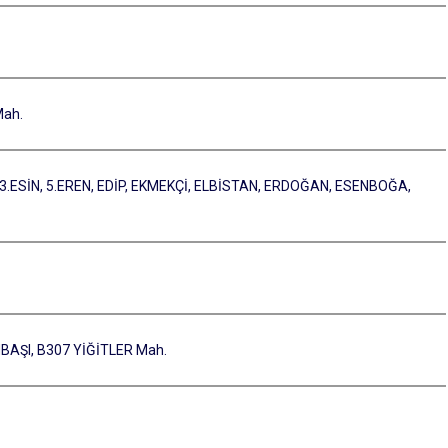
Mah.
3.ESİN, 5.EREN, EDİP, EKMEKÇİ, ELBİSTAN, ERDOĞAN, ESENBOĞA,
ENBAŞI, B307 YİĞİTLER Mah.