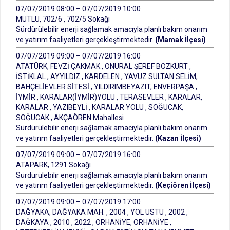
07/07/2019 08:00 – 07/07/2019 10:00
MUTLU, 702/6 , 702/5 Sokağı
Sürdürülebilir enerji sağlamak amacıyla planlı bakım onarım
ve yatırım faaliyetleri gerçekleştirmektedir.
(Mamak İlçesi)
07/07/2019 09:00 – 07/07/2019 16:00
ATATÜRK, FEVZİ ÇAKMAK , ONURAL ŞEREF BOZKURT ,
İSTİKLAL , AYYILDIZ , KARDELEN , YAVUZ SULTAN SELİM,
BAHÇELİEVLER SİTESİ , YILDIRIMBEYAZIT, ENVERPAŞA ,
İYMİR , KARALAR(İYMİR)YOLU , TERASEVLER , KARALAR,
KARALAR , YAZIBEYLİ , KARALAR YOLU , SOĞUCAK,
SOĞUCAK , AKÇAÖREN Mahallesi
Sürdürülebilir enerji sağlamak amacıyla planlı bakım onarım
ve yatırım faaliyetleri gerçekleştirmektedir.
(Kazan İlçesi)
07/07/2019 09:00 – 07/07/2019 16:00
ATAPARK, 1291 Sokağı
Sürdürülebilir enerji sağlamak amacıyla planlı bakım onarım
ve yatırım faaliyetleri gerçekleştirmektedir.
(Keçiören İlçesi)
07/07/2019 09:00 – 07/07/2019 17:00
DAĞYAKA, DAĞYAKA MAH. , 2004 , YOL ÜSTÜ , 2002 ,
DAĞKAYA , 2010 , 2022 , ORHANİYE, ORHANİYE ,