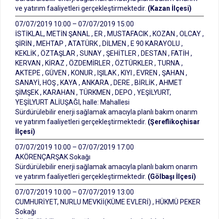
ve yatırım faaliyetleri gerçekleştirmektedir.
(Kazan İlçesi)
07/07/2019 10:00 – 07/07/2019 15:00
İSTİKLAL, METİN ŞANAL , ER , MUSTAFACIK , KOZAN , OLCAY ,
ŞİRİN , MEHTAP , ATATÜRK , DİLMEN , E 90 KARAYOLU ,
KEKLİK , ÖZTAŞLAR , SUNAY , ŞEHİTLER , DESTAN , FATİH ,
KERVAN , KİRAZ , ÖZDEMİRLER , ÖZTÜRKLER , TURNA ,
AKTEPE , GÜVEN , KONUR , IŞILAK , KIYI , EVREN , ŞAHAN ,
SANAYİ, HOŞ , KAYA , ANKARA , DERE , BİRLİK , AHMET
ŞİMŞEK , KARAHAN , TÜRKMEN , DEPO , YEŞİLYURT,
YEŞİLYURT ALİUŞAĞI, halle: Mahallesi
Sürdürülebilir enerji sağlamak amacıyla planlı bakım onarım
ve yatırım faaliyetleri gerçekleştirmektedir.
(Şereflikoçhisar
İlçesi)
07/07/2019 10:00 – 07/07/2019 17:00
AKÖRENÇARŞAK Sokağı
Sürdürülebilir enerji sağlamak amacıyla planlı bakım onarım
ve yatırım faaliyetleri gerçekleştirmektedir.
(Gölbaşı İlçesi)
07/07/2019 10:00 – 07/07/2019 13:00
CUMHURİYET, NURLU MEVKİİ(KÜME EVLERİ) , HÜKMÜ PEKER
Sokağı