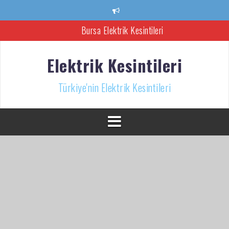
İçeriğe
atla
Ankara Elektrik Kesintisi
Türkiye’nin Elektrik Kesintileri Haber Kaynağı
Elektrik Kesintileri
İzmir Elektrik Kesintisi
Türkiye'nin Elektrik Kesintileri
Bursa Elektrik Kesintileri