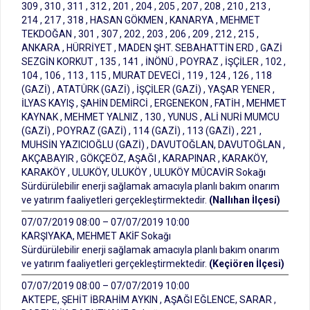
309 , 310 , 311 , 312 , 201 , 204 , 205 , 207 , 208 , 210 , 213 ,
214 , 217 , 318 , HASAN GÖKMEN , KANARYA , MEHMET
TEKDOĞAN , 301 , 307 , 202 , 203 , 206 , 209 , 212 , 215 ,
ANKARA , HÜRRİYET , MADEN ŞHT. SEBAHATTİN ERD , GAZİ
SEZGİN KORKUT , 135 , 141 , İNÖNÜ , POYRAZ , İŞÇİLER , 102 ,
104 , 106 , 113 , 115 , MURAT DEVECİ , 119 , 124 , 126 , 118
(GAZİ) , ATATÜRK (GAZİ) , İŞÇİLER (GAZİ) , YAŞAR YENER ,
İLYAS KAYIŞ , ŞAHİN DEMİRCİ , ERGENEKON , FATİH , MEHMET
KAYNAK , MEHMET YALNIZ , 130 , YUNUS , ALİ NURİ MUMCU
(GAZİ) , POYRAZ (GAZİ) , 114 (GAZİ) , 113 (GAZİ) , 221 ,
MUHSİN YAZICIOĞLU (GAZİ) , DAVUTOĞLAN, DAVUTOĞLAN ,
AKÇABAYIR , GÖKÇEÖZ, AŞAĞI , KARAPINAR , KARAKÖY,
KARAKÖY , ULUKÖY, ULUKÖY , ULUKÖY MÜCAVİR Sokağı
Sürdürülebilir enerji sağlamak amacıyla planlı bakım onarım
ve yatırım faaliyetleri gerçekleştirmektedir.
(Nallıhan İlçesi)
07/07/2019 08:00 – 07/07/2019 10:00
KARŞIYAKA, MEHMET AKİF Sokağı
Sürdürülebilir enerji sağlamak amacıyla planlı bakım onarım
ve yatırım faaliyetleri gerçekleştirmektedir.
(Keçiören İlçesi)
07/07/2019 08:00 – 07/07/2019 10:00
AKTEPE, ŞEHİT İBRAHİM AYKIN , AŞAĞI EĞLENCE, SARAR ,