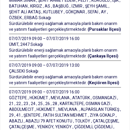
MİMAR SİNAN , ŞEHİT AHMET EDEM , PELİT , KÖROĞLU , IŞIK ,
BATUHAN , KIRGIZ , AS , BAŞBUĞ , İZMİR , ŞEYH ŞAMİL ,
ŞEHİT ALİ AKTAŞ , KUTLUBEY , GÖKÇINAR , SEFAİ , AY ,
ÖZBEK , ERBAĞ Sokağı
Sürdürülebilir enerji sağlamak amacıyla planlı bakım onarım
ve yatırım faaliyetleri gerçekleştirmektedir.
(Pursaklar İlçesi)
07/07/2019 09:00 – 07/07/2019 16:00
ÜMİT, 2447 Sokağı
Sürdürülebilir enerji sağlamak amacıyla planlı bakım onarım
ve yatırım faaliyetleri gerçekleştirmektedir.
(Çankaya İlçesi)
07/07/2019 09:00 – 07/07/2019 13:00
ÇALSEKİ Sokağı
Sürdürülebilir enerji sağlamak amacıyla planlı bakım onarım
ve yatırım faaliyetleri gerçekleştirmektedir.
(Keçiören İlçesi)
07/07/2019 09:00 – 07/07/2019 16:00
GÖZTEPE , HÜKÜMET , MEVLANA , ATATÜRK , OSMANGAZİ ,
21 , 22 , 23 , 24 , 25 , 26 , 28 , KARTALTEPE, OSMAN GAZİ ,
ABDÜLMECİT , HÜKÜMET. , MEVLANA. , ALPARSLAN TÜRKEŞ ,
29 , 41 , ŞENTEPE , FATİH SULTAN MEHMET , ZİYA GÖKALP ,
ABAZLI , ABAZLI 79 AFET KONUTU , TOLKÖY , ÇATALÇEŞME,
ÇATALÇEŞME , YENİKÖY, YENİKÖY , ÇİĞDEMLİ, ÇİĞDEMLİ ,