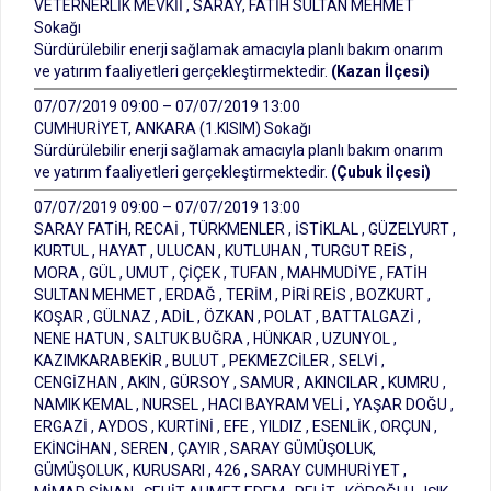
VETERNERLİK MEVKİİ , SARAY, FATİH SULTAN MEHMET
Sokağı
Sürdürülebilir enerji sağlamak amacıyla planlı bakım onarım
ve yatırım faaliyetleri gerçekleştirmektedir.
(Kazan İlçesi)
07/07/2019 09:00 – 07/07/2019 13:00
CUMHURİYET, ANKARA (1.KISIM) Sokağı
Sürdürülebilir enerji sağlamak amacıyla planlı bakım onarım
ve yatırım faaliyetleri gerçekleştirmektedir.
(Çubuk İlçesi)
07/07/2019 09:00 – 07/07/2019 13:00
SARAY FATİH, RECAİ , TÜRKMENLER , İSTİKLAL , GÜZELYURT ,
KURTUL , HAYAT , ULUCAN , KUTLUHAN , TURGUT REİS ,
MORA , GÜL , UMUT , ÇİÇEK , TUFAN , MAHMUDİYE , FATİH
SULTAN MEHMET , ERDAĞ , TERİM , PİRİ REİS , BOZKURT ,
KOŞAR , GÜLNAZ , ADİL , ÖZKAN , POLAT , BATTALGAZİ ,
NENE HATUN , SALTUK BUĞRA , HÜNKAR , UZUNYOL ,
KAZIMKARABEKİR , BULUT , PEKMEZCİLER , SELVİ ,
CENGİZHAN , AKIN , GÜRSOY , SAMUR , AKINCILAR , KUMRU ,
NAMIK KEMAL , NURSEL , HACI BAYRAM VELİ , YAŞAR DOĞU ,
ERGAZİ , AYDOS , KURTİNİ , EFE , YILDIZ , ESENLİK , ORÇUN ,
EKİNCİHAN , SEREN , ÇAYIR , SARAY GÜMÜŞOLUK,
GÜMÜŞOLUK , KURUSARI , 426 , SARAY CUMHURİYET ,