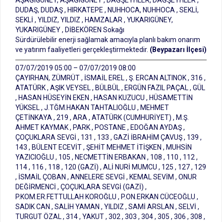
AŞAĞIGÜNEY, AŞAĞIGÜNEY , DAĞŞEYHLER, DAĞŞEYHLER ,
DUDAŞ, DUDAŞ , HIRKATEPE , NUHHOCA, NUHHOCA , SEKLİ,
SEKLİ , YILDIZ, YILDIZ , HAMZALAR , YUKARIGÜNEY,
YUKARIGÜNEY , DİBEKÖREN Sokağı
Sürdürülebilir enerji sağlamak amacıyla planlı bakım onarım
ve yatırım faaliyetleri gerçekleştirmektedir.
(Beypazarı İlçesi)
07/07/2019 05:00 – 07/07/2019 08:00
ÇAYIRHAN, ZÜMRÜT , İSMAİL EREL , Ş. ERCAN ALTINOK , 316 ,
ATATÜRK , AŞIK VEYSEL , BÜLBÜL , ERGÜN FAZIL PAÇAL , GÜL
, HASAN HÜSEYİN EKEN , HASAN KUZUCU , HÜSAMETTİN
YÜKSEL , J.TĞM.HAKAN TAHTALIOĞLU , MEHMET
ÇETİNKAYA , 219 , ARA , ATATÜRK (CUMHURİYET) , M.Ş.
AHMET KAYMAK , PARK , POSTANE , EDOĞAN AYDAŞ ,
ÇOÇUKLARA SEVGİ , 131 , 133 , GAZİ İBRAHİM ÇAVUŞ , 139 ,
143 , BÜLENT ECEVİT , ŞEHİT MEHMET İTİŞKEN , MUHSİN
YAZICIOĞLU , 105 , NECMETTİN ERBAKAN , 108 , 110 , 112 ,
114 , 116 , 118 , 120 (GAZİ) , ALİ NURİ MUMCU , 125 , 127 , 129
, İSMAİL ÇOBAN , ANNELERE SEVGİ , KEMAL SEVİM , ONUR
DEĞİRMENCİ , ÇOÇUKLARA SEVGİ (GAZİ) ,
P.KOM.ER.FETTULLAH KOROĞLU , P.ON.ERKAN CÜCEOĞLU ,
SADIK CAN , SALİH YAMAN , YILDIZ , SAMİ ARSLAN , SELVİ ,
TURGUT ÖZAL , 314 , YAKUT , 302 , 303 , 304 , 305 , 306 , 308 ,