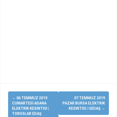
Yazı
←
06 TEMMUZ 2019
07 TEMMUZ 2019
dolaşımı
CUMARTESI ADANA
PAZAR BURSA ELEKTRIK
ELEKTRIK KESINTISI |
KESINTISI | UEDAŞ
→
TOROSLAR EDAŞ