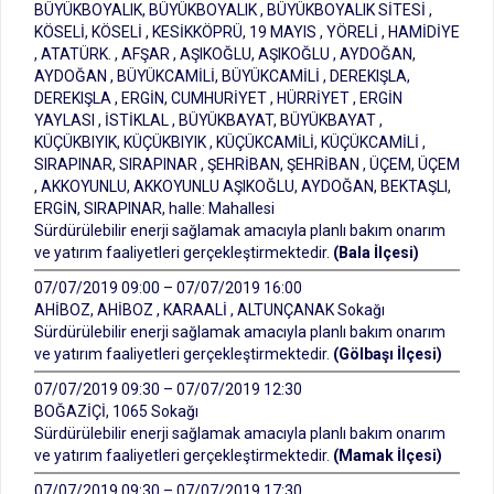
BÜYÜKBOYALIK, BÜYÜKBOYALIK , BÜYÜKBOYALIK SİTESİ ,
KÖSELİ, KÖSELİ , KESİKKÖPRÜ, 19 MAYIS , YÖRELİ , HAMİDİYE
, ATATÜRK. , AFŞAR , AŞIKOĞLU, AŞIKOĞLU , AYDOĞAN,
AYDOĞAN , BÜYÜKCAMİLİ, BÜYÜKCAMİLİ , DEREKIŞLA,
DEREKIŞLA , ERGİN, CUMHURİYET , HÜRRİYET , ERGİN
YAYLASI , İSTİKLAL , BÜYÜKBAYAT, BÜYÜKBAYAT ,
KÜÇÜKBIYIK, KÜÇÜKBIYIK , KÜÇÜKCAMİLİ, KÜÇÜKCAMİLİ ,
SIRAPINAR, SIRAPINAR , ŞEHRİBAN, ŞEHRİBAN , ÜÇEM, ÜÇEM
, AKKOYUNLU, AKKOYUNLU AŞIKOĞLU, AYDOĞAN, BEKTAŞLI,
ERGİN, SIRAPINAR, halle: Mahallesi
Sürdürülebilir enerji sağlamak amacıyla planlı bakım onarım
ve yatırım faaliyetleri gerçekleştirmektedir.
(Bala İlçesi)
07/07/2019 09:00 – 07/07/2019 16:00
AHİBOZ, AHİBOZ , KARAALİ , ALTUNÇANAK Sokağı
Sürdürülebilir enerji sağlamak amacıyla planlı bakım onarım
ve yatırım faaliyetleri gerçekleştirmektedir.
(Gölbaşı İlçesi)
07/07/2019 09:30 – 07/07/2019 12:30
BOĞAZİÇİ, 1065 Sokağı
Sürdürülebilir enerji sağlamak amacıyla planlı bakım onarım
ve yatırım faaliyetleri gerçekleştirmektedir.
(Mamak İlçesi)
07/07/2019 09:30 – 07/07/2019 17:30