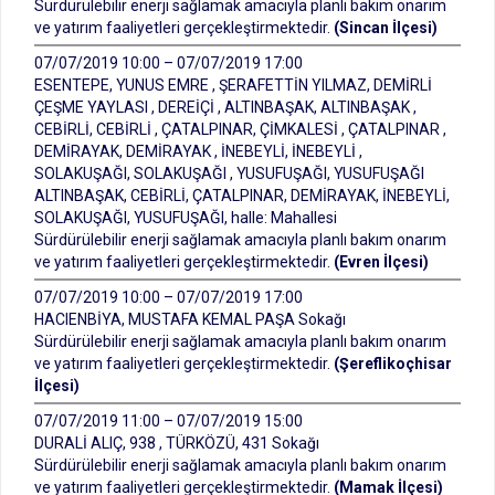
Sürdürülebilir enerji sağlamak amacıyla planlı bakım onarım
ve yatırım faaliyetleri gerçekleştirmektedir.
(Sincan İlçesi)
07/07/2019 10:00 – 07/07/2019 17:00
ESENTEPE, YUNUS EMRE , ŞERAFETTİN YILMAZ, DEMİRLİ
ÇEŞME YAYLASI , DEREİÇİ , ALTINBAŞAK, ALTINBAŞAK ,
CEBİRLİ, CEBİRLİ , ÇATALPINAR, ÇİMKALESİ , ÇATALPINAR ,
DEMİRAYAK, DEMİRAYAK , İNEBEYLİ, İNEBEYLİ ,
SOLAKUŞAĞI, SOLAKUŞAĞI , YUSUFUŞAĞI, YUSUFUŞAĞI
ALTINBAŞAK, CEBİRLİ, ÇATALPINAR, DEMİRAYAK, İNEBEYLİ,
SOLAKUŞAĞI, YUSUFUŞAĞI, halle: Mahallesi
Sürdürülebilir enerji sağlamak amacıyla planlı bakım onarım
ve yatırım faaliyetleri gerçekleştirmektedir.
(Evren İlçesi)
07/07/2019 10:00 – 07/07/2019 17:00
HACIENBİYA, MUSTAFA KEMAL PAŞA Sokağı
Sürdürülebilir enerji sağlamak amacıyla planlı bakım onarım
ve yatırım faaliyetleri gerçekleştirmektedir.
(Şereflikoçhisar
İlçesi)
07/07/2019 11:00 – 07/07/2019 15:00
DURALİ ALIÇ, 938 , TÜRKÖZÜ, 431 Sokağı
Sürdürülebilir enerji sağlamak amacıyla planlı bakım onarım
ve yatırım faaliyetleri gerçekleştirmektedir.
(Mamak İlçesi)