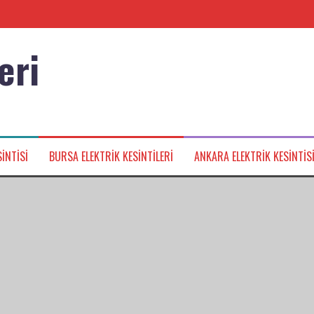
eri
nağı
INTISI
BURSA ELEKTRIK KESINTILERI
ANKARA ELEKTRIK KESINTIS