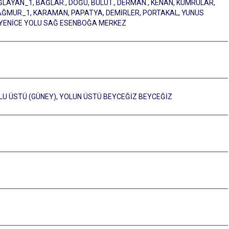
ĞLAYAN_1, BAĞLAR., DOĞU, BULUT., DERMAN., KENAN, KUMRULAR,
 YAĞMUR_1, KARAMAN, PAPATYA, DEMİRLER, PORTAKAL, YUNUS
., YENİCE YOLU SAĞ ESENBOĞA MERKEZ
YOLU ÜSTÜ (GÜNEY), YOLUN ÜSTÜ BEYCEĞİZ BEYCEĞİZ