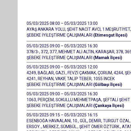
05/03/2025 08:00 – 05/03/2025 13:00
AYAŞ ANKARA YOLU, ŞEHİT NACİT AVCI, 1.MEŞRUTİYET,
ŞEBEKE İYİLEŞTİRME ÇALIŞMALARI
(Etimesgut İlçesi)
05/03/2025 09:00 – 05/03/2025 16:30
378/3-, 372, 377, MEHMET ALİ ALTIN, KARAŞAR, 378, 369,
ŞEBEKE İYİLEŞTİRME ÇALIŞMALARI
(Mamak İlçesi)
05/03/2025 09:00 – 05/03/2025 12:00
4249, BAĞLAR, GAZİ., FEVZİ ÇAKMAK, ÇORUM, 4244, ŞEH
4241, REYHAN, VAKIF, TALİP TEBER, 1055 İNCEK
ŞEBEKE İYİLEŞTİRME ÇALIŞMALARI
(Gölbaşı İlçesi)
05/03/2025 09:00 – 05/03/2025 16:30
1063, PERÇEM, SOKULLU MEHMETPAŞA, ŞEFTALİ ŞEHİ
ŞEBEKE İYİLEŞTİRME ÇALIŞMALARI
(Çankaya İlçesi)
05/03/2025 09:15 – 05/03/2025 16:15
ESENBOĞA HAVAALANI, 10., GÜL, DEMİR, TURGUT ÖZAL
ERSOY.., MERKEZ, SÜMBÜL., ŞEHİT ÖMER ÖZTÜRK., ATATÜRK