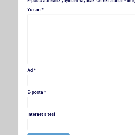
E-posta adresiniz yayınlanmayacak.
Gerekli alanlar
*
ile 
Yorum
*
Ad
*
E-posta
*
İnternet sitesi