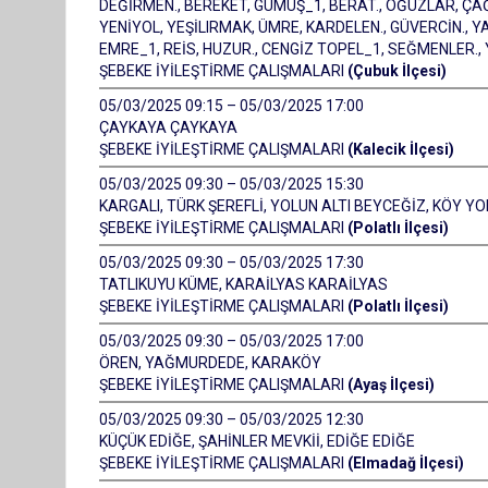
DEĞİRMEN., BEREKET, GÜMÜŞ_1, BERAT., OĞUZLAR, ÇA
YENİYOL, YEŞİLIRMAK, ÜMRE, KARDELEN., GÜVERCİN.,
EMRE_1, REİS, HUZUR., CENGİZ TOPEL_1, SEĞMENLER
ŞEBEKE İYİLEŞTİRME ÇALIŞMALARI
(Çubuk İlçesi)
05/03/2025 09:15 – 05/03/2025 17:00
ÇAYKAYA ÇAYKAYA
ŞEBEKE İYİLEŞTİRME ÇALIŞMALARI
(Kalecik İlçesi)
05/03/2025 09:30 – 05/03/2025 15:30
KARGALI, TÜRK ŞEREFLİ, YOLUN ALTI BEYCEĞİZ, KÖY 
ŞEBEKE İYİLEŞTİRME ÇALIŞMALARI
(Polatlı İlçesi)
05/03/2025 09:30 – 05/03/2025 17:30
TATLIKUYU KÜME, KARAİLYAS KARAİLYAS
ŞEBEKE İYİLEŞTİRME ÇALIŞMALARI
(Polatlı İlçesi)
05/03/2025 09:30 – 05/03/2025 17:00
ÖREN, YAĞMURDEDE, KARAKÖY
ŞEBEKE İYİLEŞTİRME ÇALIŞMALARI
(Ayaş İlçesi)
05/03/2025 09:30 – 05/03/2025 12:30
KÜÇÜK EDİĞE, ŞAHİNLER MEVKİİ, EDİĞE EDİĞE
ŞEBEKE İYİLEŞTİRME ÇALIŞMALARI
(Elmadağ İlçesi)