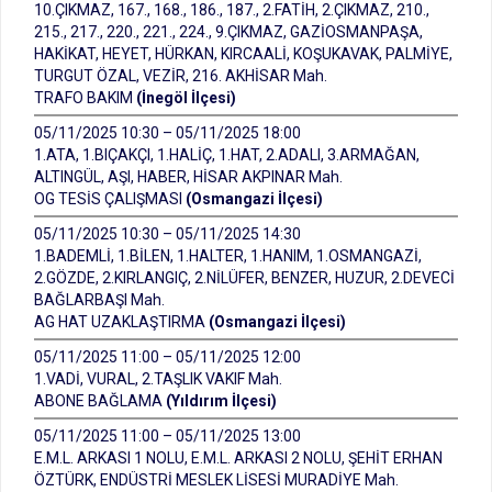
10.ÇIKMAZ, 167., 168., 186., 187., 2.FATİH, 2.ÇIKMAZ, 210.,
215., 217., 220., 221., 224., 9.ÇIKMAZ, GAZİOSMANPAŞA,
HAKİKAT, HEYET, HÜRKAN, KIRCAALİ, KOŞUKAVAK, PALMİYE,
TURGUT ÖZAL, VEZİR, 216. AKHİSAR Mah.
TRAFO BAKIM
(İnegöl İlçesi)
05/11/2025 10:30 – 05/11/2025 18:00
1.ATA, 1.BIÇAKÇI, 1.HALİÇ, 1.HAT, 2.ADALI, 3.ARMAĞAN,
ALTINGÜL, AŞI, HABER, HİSAR AKPINAR Mah.
OG TESİS ÇALIŞMASI
(Osmangazi İlçesi)
05/11/2025 10:30 – 05/11/2025 14:30
1.BADEMLİ, 1.BİLEN, 1.HALTER, 1.HANIM, 1.OSMANGAZİ,
2.GÖZDE, 2.KIRLANGIÇ, 2.NİLÜFER, BENZER, HUZUR, 2.DEVECİ
BAĞLARBAŞI Mah.
AG HAT UZAKLAŞTIRMA
(Osmangazi İlçesi)
05/11/2025 11:00 – 05/11/2025 12:00
1.VADİ, VURAL, 2.TAŞLIK VAKIF Mah.
ABONE BAĞLAMA
(Yıldırım İlçesi)
05/11/2025 11:00 – 05/11/2025 13:00
E.M.L. ARKASI 1 NOLU, E.M.L. ARKASI 2 NOLU, ŞEHİT ERHAN
ÖZTÜRK, ENDÜSTRİ MESLEK LİSESİ MURADİYE Mah.