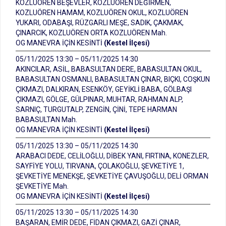
KOZLUÖREN BEŞEVLER, KOZLUÖREN DEĞİRMEN,
KOZLUÖREN HAMAM, KOZLUÖREN OKUL, KOZLUÖREN
YUKARI, ODABAŞI, RÜZGARLI MEŞE, SADIK, ÇAKMAK,
ÇINARCIK, KOZLUÖREN ORTA KOZLUÖREN Mah.
OG MANEVRA İÇİN KESİNTİ
(Kestel İlçesi)
05/11/2025 13:30 – 05/11/2025 14:30
AKINCILAR, ASİL, BABASULTAN DERE, BABASULTAN OKUL,
BABASULTAN OSMANLI, BABASULTAN ÇINAR, BIÇKI, COŞKUN
ÇIKMAZI, DALKIRAN, ESENKÖY, GEYİKLİ BABA, GÖLBAŞI
ÇIKMAZI, GÖLGE, GÜLPINAR, MUHTAR, RAHMAN ALP,
SARNIÇ, TURGUTALP, ZENGİN, ÇİNİ, TEPE HARMAN
BABASULTAN Mah.
OG MANEVRA İÇİN KESİNTİ
(Kestel İlçesi)
05/11/2025 13:30 – 05/11/2025 14:30
ARABACI DEDE, CELİLOĞLU, DİBEK YANI, FIRTINA, KONEZLER,
SAYFİYE YOLU, TIRVANA, ÇOLAKOĞLU, ŞEVKETİYE 1,
ŞEVKETİYE MENEKŞE, ŞEVKETİYE ÇAVUŞOĞLU, DELİ ORMAN
ŞEVKETİYE Mah.
OG MANEVRA İÇİN KESİNTİ
(Kestel İlçesi)
05/11/2025 13:30 – 05/11/2025 14:30
BAŞARAN, EMİR DEDE, FİDAN ÇIKMAZI, GAZİ ÇINAR,