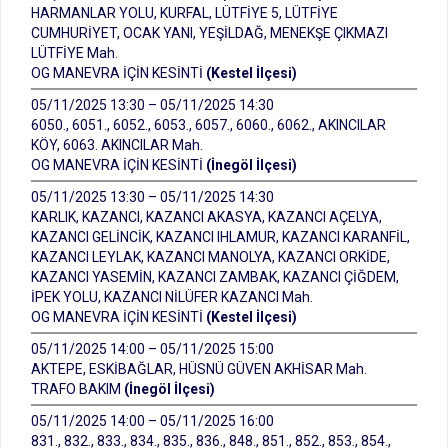
HARMANLAR YOLU, KURFAL, LÜTFİYE 5, LÜTFİYE
CUMHURİYET, OCAK YANI, YEŞİLDAĞ, MENEKŞE ÇIKMAZI
LÜTFİYE Mah.
OG MANEVRA İÇİN KESİNTİ
(Kestel İlçesi)
05/11/2025 13:30 – 05/11/2025 14:30
6050., 6051., 6052., 6053., 6057., 6060., 6062., AKINCILAR
KÖY, 6063. AKINCILAR Mah.
OG MANEVRA İÇİN KESİNTİ
(İnegöl İlçesi)
05/11/2025 13:30 – 05/11/2025 14:30
KARLIK, KAZANCI, KAZANCI AKASYA, KAZANCI AÇELYA,
KAZANCI GELİNCİK, KAZANCI IHLAMUR, KAZANCI KARANFİL,
KAZANCI LEYLAK, KAZANCI MANOLYA, KAZANCI ORKİDE,
KAZANCI YASEMİN, KAZANCI ZAMBAK, KAZANCI ÇİĞDEM,
İPEK YOLU, KAZANCI NİLÜFER KAZANCI Mah.
OG MANEVRA İÇİN KESİNTİ
(Kestel İlçesi)
05/11/2025 14:00 – 05/11/2025 15:00
AKTEPE, ESKİBAĞLAR, HÜSNÜ GÜVEN AKHİSAR Mah.
TRAFO BAKIM
(İnegöl İlçesi)
05/11/2025 14:00 – 05/11/2025 16:00
831., 832., 833., 834., 835., 836., 848., 851., 852., 853., 854.,