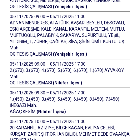
ATATÜRK, GÜL, MENEKŞE, ONUR, BAĞKUR YENİGÜN Mah.
OG TESİS ÇALIŞMASI
(Yenişehir İlçesi)
05/11/2025 09:00 – 05/11/2025 11:00
ADNAN MENDERES, ATATÜRK, AVŞAR, BEYLER, DESOVALI,
ESKİ AKÇEŞME, KALE, KANAL, KARANFİL, MELTEM, MUTLU,
MÜFTÜOĞLU, PALABIYIK, SAKARYA, SÜPÜRTÜLÜ, YEŞİL,
YILDIRIM_1, ZÜHRE, ÇAĞLAR, ŞİFA, ŞİRİN, ÜMİT KURTULUŞ
Mah.
OG TESİS ÇALIŞMASI
(Yenişehir İlçesi)
05/11/2025 09:00 – 05/11/2025 17:00
2.(670), 3.(670), 4.(670), 5.(670), 6.(670), 1.(670) AYVAKÖY
Mah.
OG TESİS ÇALIŞMASI
(Nilüfer İlçesi)
05/11/2025 09:30 – 05/11/2025 17:00
1.(450), 2.(450), 3.(450), 5.(450), 6.(450), 8.(450), 7.(450)
İNEGAZİ Mah.
AĞAÇ KESİM
(Nilüfer İlçesi)
05/11/2025 10:00 – 05/11/2025 11:00
20.KARANFİL, AZİZİYE, BİLGE KAĞAN, EVLİYA ÇELEBİ,
KÜRŞAT, ZARİF, ŞHT.ORHAN BİLİCİ, MEHMET DEDE OVAAKÇA