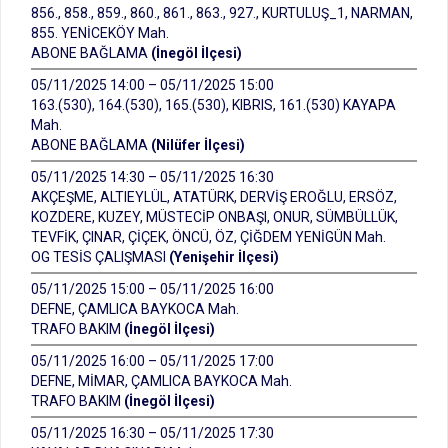
856., 858., 859., 860., 861., 863., 927., KURTULUŞ_1, NARMAN,
855. YENİCEKÖY Mah.
ABONE BAĞLAMA
(İnegöl İlçesi)
05/11/2025 14:00 – 05/11/2025 15:00
163.(530), 164.(530), 165.(530), KIBRIS, 161.(530) KAYAPA
Mah.
ABONE BAĞLAMA
(Nilüfer İlçesi)
05/11/2025 14:30 – 05/11/2025 16:30
AKÇEŞME, ALTIEYLÜL, ATATÜRK, DERVİŞ EROĞLU, ERSÖZ,
KOZDERE, KUZEY, MÜSTECİP ONBAŞI, ONUR, SÜMBÜLLÜK,
TEVFİK, ÇINAR, ÇİÇEK, ÖNCÜ, ÖZ, ÇİĞDEM YENİGÜN Mah.
OG TESİS ÇALIŞMASI
(Yenişehir İlçesi)
05/11/2025 15:00 – 05/11/2025 16:00
DEFNE, ÇAMLICA BAYKOCA Mah.
TRAFO BAKIM
(İnegöl İlçesi)
05/11/2025 16:00 – 05/11/2025 17:00
DEFNE, MİMAR, ÇAMLICA BAYKOCA Mah.
TRAFO BAKIM
(İnegöl İlçesi)
05/11/2025 16:30 – 05/11/2025 17:30