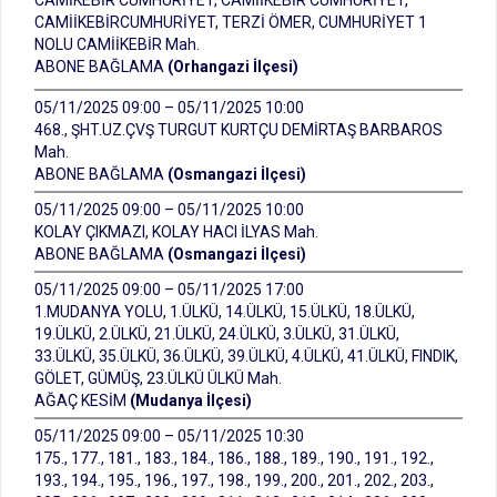
CAMİKEBİR CUMHURİYET, CAMİİKEBİR CUMHURİYET,
CAMİİKEBİRCUMHURİYET, TERZİ ÖMER, CUMHURİYET 1
NOLU CAMİİKEBİR Mah.
ABONE BAĞLAMA
(Orhangazi İlçesi)
05/11/2025 09:00 – 05/11/2025 10:00
468., ŞHT.UZ.ÇVŞ TURGUT KURTÇU DEMİRTAŞ BARBAROS
Mah.
ABONE BAĞLAMA
(Osmangazi İlçesi)
05/11/2025 09:00 – 05/11/2025 10:00
KOLAY ÇIKMAZI, KOLAY HACI İLYAS Mah.
ABONE BAĞLAMA
(Osmangazi İlçesi)
05/11/2025 09:00 – 05/11/2025 17:00
1.MUDANYA YOLU, 1.ÜLKÜ, 14.ÜLKÜ, 15.ÜLKÜ, 18.ÜLKÜ,
19.ÜLKÜ, 2.ÜLKÜ, 21.ÜLKÜ, 24.ÜLKÜ, 3.ÜLKÜ, 31.ÜLKÜ,
33.ÜLKÜ, 35.ÜLKÜ, 36.ÜLKÜ, 39.ÜLKÜ, 4.ÜLKÜ, 41.ÜLKÜ, FINDIK,
GÖLET, GÜMÜŞ, 23.ÜLKÜ ÜLKÜ Mah.
AĞAÇ KESİM
(Mudanya İlçesi)
05/11/2025 09:00 – 05/11/2025 10:30
175., 177., 181., 183., 184., 186., 188., 189., 190., 191., 192.,
193., 194., 195., 196., 197., 198., 199., 200., 201., 202., 203.,