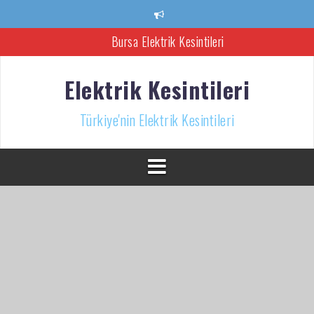
İçeriğe
atla
Ankara Elektrik Kesintisi
Türkiye’nin Elektrik Kesintileri Haber Kaynağı
Elektrik Kesintileri
İzmir Elektrik Kesintisi
Türkiye'nin Elektrik Kesintileri
Bursa Elektrik Kesintileri