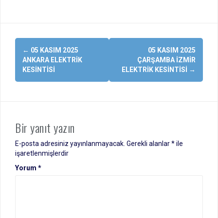
Yazı
←
05 KASIM 2025
05 KASIM 2025
dolaşımı
ANKARA ELEKTRIK
ÇARŞAMBA İZMIR
KESINTISI
ELEKTRIK KESINTISI
→
Bir yanıt yazın
E-posta adresiniz yayınlanmayacak.
Gerekli alanlar
*
ile
işaretlenmişlerdir
Yorum
*