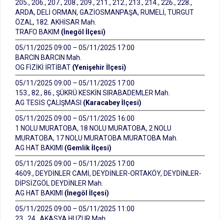
205., 206., 207., 208., 209., 211., 212., 213., 214., 226., 228.,
ARDA, DELİ ORMAN, GAZİOSMANPAŞA, RUMELİ, TURGUT
ÖZAL, 182. AKHİSAR Mah.
TRAFO BAKIM
(İnegöl İlçesi)
05/11/2025 09:00 – 05/11/2025 17:00
BARCIN BARCIN Mah.
OG FİZİKİ İRTİBAT
(Yenişehir İlçesi)
05/11/2025 09:00 – 05/11/2025 17:00
153., 82., 86., ŞÜKRÜ KESKİN SIRABADEMLER Mah.
AG TESİS ÇALIŞMASI
(Karacabey İlçesi)
05/11/2025 09:00 – 05/11/2025 16:00
1 NOLU MURATOBA, 18 NOLU MURATOBA, 2 NOLU
MURATOBA, 17 NOLU MURATOBA MURATOBA Mah.
AG HAT BAKIMI
(Gemlik İlçesi)
05/11/2025 09:00 – 05/11/2025 17:00
4609., DEYDİNLER CAMİ, DEYDİNLER-ORTAKÖY, DEYDİNLER-
DİPSİZGÖL DEYDİNLER Mah.
AG HAT BAKIMI
(İnegöl İlçesi)
05/11/2025 09:00 – 05/11/2025 11:00
23., 24., AKASYA HUZUR Mah.