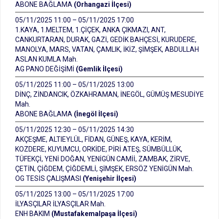
ABONE BAĞLAMA
(Orhangazi İlçesi)
05/11/2025 11:00 – 05/11/2025 17:00
1.KAYA, 1.MELTEM, 1.ÇİÇEK, ANKA ÇIKMAZI, ANT,
CANKURTARAN, DURAK, GAZİ, GEDİK BAHÇESİ, KURUDERE,
MANOLYA, MARS, VATAN, ÇAMLIK, İKİZ, ŞİMŞEK, ABDULLAH
ASLAN KUMLA Mah.
AG PANO DEĞİŞİMİ
(Gemlik İlçesi)
05/11/2025 11:00 – 05/11/2025 13:00
DİNÇ, ZİNDANCIK, ÖZKAHRAMAN, İNEGÖL, GÜMÜŞ MESUDİYE
Mah.
ABONE BAĞLAMA
(İnegöl İlçesi)
05/11/2025 12:30 – 05/11/2025 14:30
AKÇEŞME, ALTIEYLÜL, FİDAN, GÜNEŞ, KAYA, KERİM,
KOZDERE, KUYUMCU, ORKİDE, PİRİ ATEŞ, SÜMBÜLLÜK,
TÜFEKÇİ, YENİ DOĞAN, YENİGÜN CAMİİ, ZAMBAK, ZİRVE,
ÇETİN, ÇİĞDEM, ÇİĞDEMLİ, ŞİMŞEK, ERSÖZ YENİGÜN Mah.
OG TESİS ÇALIŞMASI
(Yenişehir İlçesi)
05/11/2025 13:00 – 05/11/2025 17:00
İLYASÇILAR İLYASÇILAR Mah.
ENH BAKIM
(Mustafakemalpaşa İlçesi)