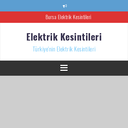
İçeriğe
atla
Bursa Elektrik Kesintileri
Ankara Elektrik Kesintisi
Elektrik Kesintileri
Türkiye’nin Elektrik Kesintileri Haber Kaynağı
Türkiye'nin Elektrik Kesintileri
İzmir Elektrik Kesintisi