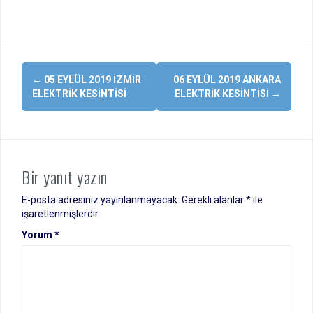
Yazı
←
05 EYLÜL 2019 İZMIR
06 EYLÜL 2019 ANKARA
dolaşımı
ELEKTRIK KESINTISI
ELEKTRIK KESINTISI
→
Bir yanıt yazın
E-posta adresiniz yayınlanmayacak.
Gerekli alanlar
*
ile
işaretlenmişlerdir
Yorum
*