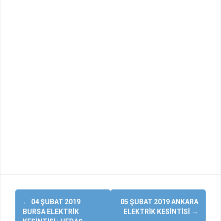
Yazı
←
04 ŞUBAT 2019
05 ŞUBAT 2019 ANKARA
dolaşımı
BURSA ELEKTRIK
ELEKTRIK KESINTISI
→