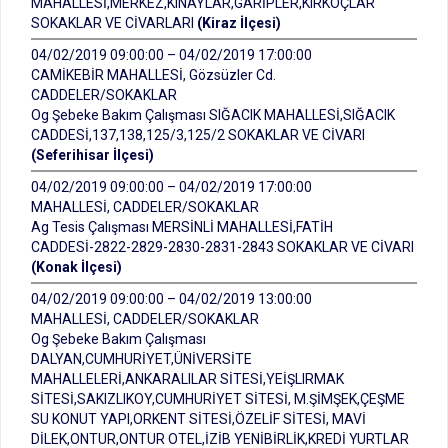
MAHALLESİ,MERKEZ,KINAYLAR,GARİPLER,KIRKOÇLAR
SOKAKLAR VE CİVARLARI
(Kiraz İlçesi)
04/02/2019 09:00:00 – 04/02/2019 17:00:00
CAMİKEBİR MAHALLESİ, Gözsüzler Cd.
CADDELER/SOKAKLAR
Og Şebeke Bakım Çalışması SIĞACIK MAHALLESİ,SIĞACIK
CADDESİ,137,138,125/3,125/2 SOKAKLAR VE CİVARI
(Seferihisar İlçesi)
04/02/2019 09:00:00 – 04/02/2019 17:00:00
MAHALLESİ, CADDELER/SOKAKLAR
Ag Tesis Çalışması MERSİNLİ MAHALLESİ,FATİH
CADDESİ-2822-2829-2830-2831-2843 SOKAKLAR VE CİVARI
(Konak İlçesi)
04/02/2019 09:00:00 – 04/02/2019 13:00:00
MAHALLESİ, CADDELER/SOKAKLAR
Og Şebeke Bakım Çalışması
DALYAN,CUMHURİYET,ÜNİVERSİTE
MAHALLELERİ,ANKARALILAR SİTESİ,YEİŞLIRMAK
SİTESİ,SAKIZLIKOY,CUMHURİYET SİTESİ, M.ŞİMŞEK,ÇEŞME
SU KONUT YAPI,ORKENT SİTESİ,ÖZELİF SİTESİ, MAVİ
DİLEK,ONTUR,ONTUR OTEL,İZİB YENİBİRLİK,KREDİ YURTLAR