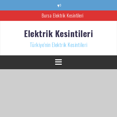
İçeriğe
atla
Bursa Elektrik Kesintileri
Ankara Elektrik Kesintisi
Elektrik Kesintileri
Türkiye’nin Elektrik Kesintileri Haber Kaynağı
Türkiye'nin Elektrik Kesintileri
İzmir Elektrik Kesintisi