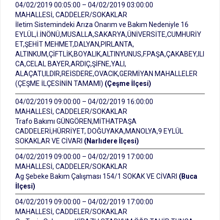
04/02/2019 00:05:00 – 04/02/2019 03:00:00
MAHALLESİ, CADDELER/SOKAKLAR
İletim Sistemindeki Arıza Onarım ve Bakım Nedeniyle 16
EYLÜL,İ.İNÖNÜ,MUSALLA,SAKARYA,ÜNİVERSİTE,CUMHURİY
ET,ŞEHİT MEHMET,DALYAN,PIRLANTA,
ALTINKUM,ÇİFTLİK,BOYALIK,ALTINYUNUS,F.PAŞA,ÇAKABEY,ILI
CA,CELAL BAYER,ARDIÇ,ŞİFNE,YALI,
ALAÇATI,ILDIR,REİSDERE,OVACIK,GERMİYAN MAHALLELER
(ÇEŞME İLÇESİNİN TAMAMI)
(Çeşme İlçesi)
04/02/2019 09:00:00 – 04/02/2019 16:00:00
MAHALLESİ, CADDELER/SOKAKLAR
Trafo Bakımı GÜNGÖREN,MİTHATPAŞA
CADDELERİ,HÜRRİYET, DOĞUYAKA,MANOLYA,9 EYLÜL
SOKAKLAR VE CİVARI
(Narlıdere İlçesi)
04/02/2019 09:00:00 – 04/02/2019 17:00:00
MAHALLESİ, CADDELER/SOKAKLAR
Ag Şebeke Bakım Çalışması 154/1 SOKAK VE CİVARI
(Buca
İlçesi)
04/02/2019 09:00:00 – 04/02/2019 17:00:00
MAHALLESİ, CADDELER/SOKAKLAR