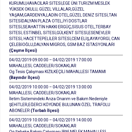
KURUMU,HAVACILAR SİTESİ,EGE ÜNİ.TURİZM MESLEK
YÜKSEK OKULU, GÜZEL VİLLALAR,GÜZEL
YAŞAM,GARDENYA,LADİN OTEL,GÜZEL DENİZ SİTESİ,TAN
SİTESİDALYAN PLAZA OTEL,İYİ DOSTLAR
SİTESİ,SEAHATTİN HAKKI ERGÜÇ,SİSUS OTEL,TERBAY
SİTESİ, ESTİNBEL SİTESİ,GÜLKENT SİTESİ,ESENEVLER
SİTESİ, HACETTEPELİLER SİTESİ,CEM ELİŞ,AYAYORGİ, CAN
ÇELEBİOĞLU,DALYAN MİGROS, GSM BAZ İSTASYONLARI
(Çeşme İlçesi)
04/02/2019 09:00:00 – 04/02/2019 17:00:00
MAHALLESİ, CADDELER/SOKAKLAR
Og Tesis Çalışması KIZILKEÇİLİ MAHALLESİ TAMAMI
(Bayındır İlçesi)
04/02/2019 10:00:00 – 04/02/2019 13:00:00
MAHALLESİ, CADDELER/SOKAKLAR
İletim Sistemindeki Arıza Onarım ve Bakım Nedeniyle
ŞEHİTLER,EĞERCİ KÖYÜNDE BULUNAN ÖZEL TRAFOLU
ABONELER
(Torbalı İlçesi)
04/02/2019 10:00:00 – 04/02/2019 14:00:00
MAHALLESİ, CADDELER/SOKAKLAR
Og Şebeke Bakım Çalışması İBNİ MELEK MAHALLESİ