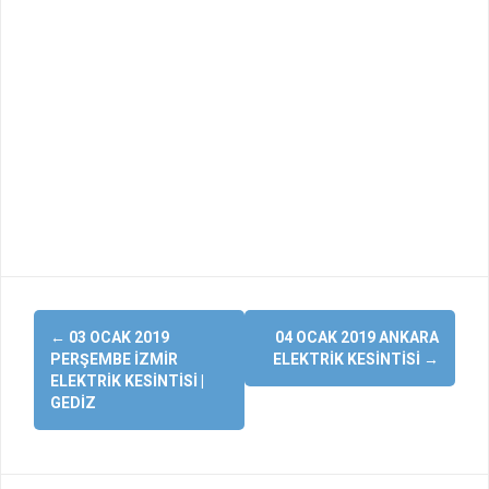
Yazı
←
03 OCAK 2019
04 OCAK 2019 ANKARA
dolaşımı
PERŞEMBE İZMIR
ELEKTRIK KESINTISI
→
ELEKTRIK KESINTISI |
GEDIZ