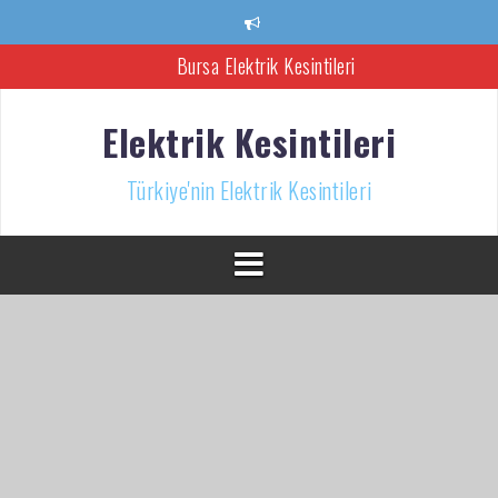
İçeriğe
atla
Bursa Elektrik Kesintileri
Ankara Elektrik Kesintisi
Elektrik Kesintileri
Türkiye’nin Elektrik Kesintileri Haber Kaynağı
Türkiye'nin Elektrik Kesintileri
İzmir Elektrik Kesintisi