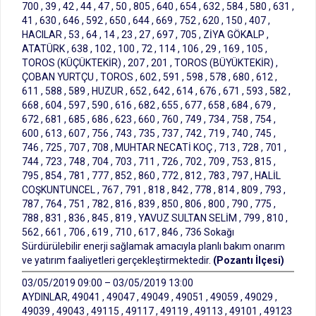
700 , 39 , 42 , 44 , 47 , 50 , 805 , 640 , 654 , 632 , 584 , 580 , 631 ,
41 , 630 , 646 , 592 , 650 , 644 , 669 , 752 , 620 , 150 , 407 ,
HACILAR , 53 , 64 , 14 , 23 , 27 , 697 , 705 , ZİYA GÖKALP ,
ATATÜRK , 638 , 102 , 100 , 72 , 114 , 106 , 29 , 169 , 105 ,
TOROS (KÜÇÜKTEKİR) , 207 , 201 , TOROS (BÜYÜKTEKİR) ,
ÇOBAN YURTÇU , TOROS , 602 , 591 , 598 , 578 , 680 , 612 ,
611 , 588 , 589 , HUZUR , 652 , 642 , 614 , 676 , 671 , 593 , 582 ,
668 , 604 , 597 , 590 , 616 , 682 , 655 , 677 , 658 , 684 , 679 ,
672 , 681 , 685 , 686 , 623 , 660 , 760 , 749 , 734 , 758 , 754 ,
600 , 613 , 607 , 756 , 743 , 735 , 737 , 742 , 719 , 740 , 745 ,
746 , 725 , 707 , 708 , MUHTAR NECATİ KOÇ , 713 , 728 , 701 ,
744 , 723 , 748 , 704 , 703 , 711 , 726 , 702 , 709 , 753 , 815 ,
795 , 854 , 781 , 777 , 852 , 860 , 772 , 812 , 783 , 797 , HALİL
COŞKUNTUNCEL , 767 , 791 , 818 , 842 , 778 , 814 , 809 , 793 ,
787 , 764 , 751 , 782 , 816 , 839 , 850 , 806 , 800 , 790 , 775 ,
788 , 831 , 836 , 845 , 819 , YAVUZ SULTAN SELİM , 799 , 810 ,
562 , 661 , 706 , 619 , 710 , 617 , 846 , 736 Sokağı
Sürdürülebilir enerji sağlamak amacıyla planlı bakım onarım
ve yatırım faaliyetleri gerçekleştirmektedir.
(Pozantı İlçesi)
03/05/2019 09:00 – 03/05/2019 13:00
AYDINLAR, 49041 , 49047 , 49049 , 49051 , 49059 , 49029 ,
49039 , 49043 , 49115 , 49117 , 49119 , 49113 , 49101 , 49123