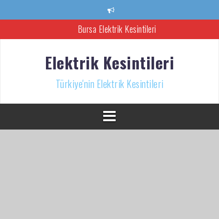
İçeriğe
atla
Bursa Elektrik Kesintileri
Ankara Elektrik Kesintisi
Elektrik Kesintileri
Türkiye’nin Elektrik Kesintileri Haber Kaynağı
Türkiye'nin Elektrik Kesintileri
İzmir Elektrik Kesintisi