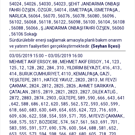
54024 , 54026 , 54030 , 54023 , ŞEHİT JANDARMA ONBAŞI
FAHRİ ÖZŞEN , ÖZGÜR , 54014 , İSMETPAŞA, İSMETPAŞA ,
NARLICA, 56064 , 56070 , 56076 , 56078 , 56080 , 56096 ,
56102 , 56068 , 56118 , 56122 , 56098 , 56100 , 56104 , 56108
, 56088 , 56066 , Ş.JANDARMA ONBAŞI FAHRİ ÖZŞEN , 56060
, 56106 Sokağı
Sürdürülebilir enerji sağlamak amacıyla planlı bakım onarım
ve yatırım faaliyetleri gerçekleştirmektedir.
(Seyhan İlçesi)
03/05/2019 15:00 – 03/05/2019 16:00
MEHMET AKİF ERSOY, 88 , MEHMET AKİF ERSOY , 14 , 123 ,
125 , 12 , 128 , 282 , 284 , 310 , YILDIRIM BEYAZIT, 416 , 413 ,
414 , BURUK CUMHURİYET, 4110 , KEMALPAŞA, GAZİ ,
YEŞİLTEPE, 2811 , HATİCE YAVUZ , 2820 , 2813 , M. FEVZİ
ÇAKMAK , 2824 , 2812 , 2825 , 2826 , AHMET SARIKAYA ,
ÇATALAN , 2815 , 2819 , 2821 , 2823 , 2827 , DİLEK ATLIĞ ,
2872 , 2883 , 2874 , 2903 , GÜLTEPE, 589 , 590 , 666 , 643 , 641
, 642 , 588 , 686 , 612 , 620 , 585 , 562 , 572 , 593 , 650 , 599 ,
618 , 660 , 683 , 630 , 649 , 654 , 655 , 624 , 723 , 716 , 659 ,
609 , 636 , 622 , 558 , 554 , 559 , 571 , 705 , M.FEVZİ ÇAKMAK ,
568 , 575 , 557 , BOZDERE , 574 , 567 , 561 , 563 , 691 , 701 ,
583 , 595 , 591 , 577 , 690 , 576 , 600 , 564 , 688 , 581 , 652 ,
653 , 555 , 573 , 594 , 598 , 566 , 682 , 680 , 605 , 718 , 720 ,