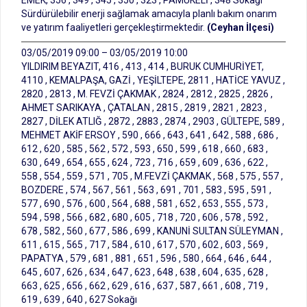
EMEK, 356 , 349 , 345 , 350 , 323 , PAMUKELİ , 348 Sokağı
Sürdürülebilir enerji sağlamak amacıyla planlı bakım onarım
ve yatırım faaliyetleri gerçekleştirmektedir.
(Ceyhan İlçesi)
03/05/2019 09:00 – 03/05/2019 10:00
YILDIRIM BEYAZIT, 416 , 413 , 414 , BURUK CUMHURİYET,
4110 , KEMALPAŞA, GAZİ , YEŞİLTEPE, 2811 , HATİCE YAVUZ ,
2820 , 2813 , M. FEVZİ ÇAKMAK , 2824 , 2812 , 2825 , 2826 ,
AHMET SARIKAYA , ÇATALAN , 2815 , 2819 , 2821 , 2823 ,
2827 , DİLEK ATLIĞ , 2872 , 2883 , 2874 , 2903 , GÜLTEPE, 589 ,
MEHMET AKİF ERSOY , 590 , 666 , 643 , 641 , 642 , 588 , 686 ,
612 , 620 , 585 , 562 , 572 , 593 , 650 , 599 , 618 , 660 , 683 ,
630 , 649 , 654 , 655 , 624 , 723 , 716 , 659 , 609 , 636 , 622 ,
558 , 554 , 559 , 571 , 705 , M.FEVZİ ÇAKMAK , 568 , 575 , 557 ,
BOZDERE , 574 , 567 , 561 , 563 , 691 , 701 , 583 , 595 , 591 ,
577 , 690 , 576 , 600 , 564 , 688 , 581 , 652 , 653 , 555 , 573 ,
594 , 598 , 566 , 682 , 680 , 605 , 718 , 720 , 606 , 578 , 592 ,
678 , 582 , 560 , 677 , 586 , 699 , KANUNİ SULTAN SÜLEYMAN ,
611 , 615 , 565 , 717 , 584 , 610 , 617 , 570 , 602 , 603 , 569 ,
PAPATYA , 579 , 681 , 881 , 651 , 596 , 580 , 664 , 646 , 644 ,
645 , 607 , 626 , 634 , 647 , 623 , 648 , 638 , 604 , 635 , 628 ,
663 , 625 , 656 , 662 , 629 , 616 , 637 , 587 , 661 , 608 , 719 ,
619 , 639 , 640 , 627 Sokağı