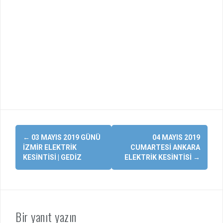
Yazı
←
03 MAYIS 2019 GÜNÜ
04 MAYIS 2019
dolaşımı
İZMIR ELEKTRIK
CUMARTESI ANKARA
KESINTISI | GEDIZ
ELEKTRIK KESINTISI
→
Bir yanıt yazın