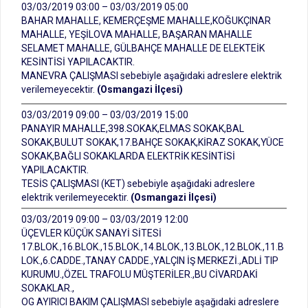
03/03/2019 03:00 – 03/03/2019 05:00
BAHAR MAHALLE, KEMERÇEŞME MAHALLE,KOĞUKÇINAR
MAHALLE, YEŞİLOVA MAHALLE, BAŞARAN MAHALLE
SELAMET MAHALLE, GÜLBAHÇE MAHALLE DE ELEKTEİK
KESİNTİSİ YAPILACAKTIR.
MANEVRA ÇALIŞMASI sebebiyle aşağıdaki adreslere elektrik
verilemeyecektir.
(Osmangazi İlçesi)
03/03/2019 09:00 – 03/03/2019 15:00
PANAYIR MAHALLE,398.SOKAK,ELMAS SOKAK,BAL
SOKAK,BULUT SOKAK,17.BAHÇE SOKAK,KİRAZ SOKAK,YÜCE
SOKAK,BAĞLI SOKAKLARDA ELEKTRİK KESİNTİSİ
YAPILACAKTIR.
TESİS ÇALIŞMASI (KET) sebebiyle aşağıdaki adreslere
elektrik verilemeyecektir.
(Osmangazi İlçesi)
03/03/2019 09:00 – 03/03/2019 12:00
ÜÇEVLER KÜÇÜK SANAYİ SİTESİ
17.BLOK.,16.BLOK.,15.BLOK.,14.BLOK.,13.BLOK.,12.BLOK.,11.B
LOK.,6.CADDE.,TANAY CADDE.,YALÇIN İŞ MERKEZİ.,ADLİ TIP
KURUMU.,ÖZEL TRAFOLU MÜŞTERİLER.,BU CİVARDAKİ
SOKAKLAR.,
OG AYIRICI BAKIM ÇALIŞMASI sebebiyle aşağıdaki adreslere