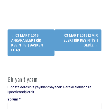
Yazı
←
03 MART 2019
03 MART 2019 İZMIR
dolaşımı
ANKARA ELEKTRIK
ELEKTRIK KESINTISI |
KESINTISI | BAŞKENT
GEDIZ
→
EDAŞ
Bir yanıt yazın
E-posta adresiniz yayınlanmayacak.
Gerekli alanlar
*
ile
işaretlenmişlerdir
Yorum
*