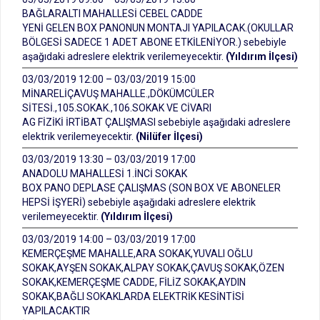
BAĞLARALTI MAHALLESİ CEBEL CADDE
YENİ GELEN BOX PANONUN MONTAJI YAPILACAK.(OKULLAR
BÖLGESİ SADECE 1 ADET ABONE ETKİLENİYOR.) sebebiyle
aşağıdaki adreslere elektrik verilemeyecektir.
(Yıldırım İlçesi)
03/03/2019 12:00 – 03/03/2019 15:00
MİNARELİÇAVUŞ MAHALLE.,DÖKÜMCÜLER
SİTESİ.,105.SOKAK.,106.SOKAK VE CİVARI
AG FİZİKİ İRTİBAT ÇALIŞMASI sebebiyle aşağıdaki adreslere
elektrik verilemeyecektir.
(Nilüfer İlçesi)
03/03/2019 13:30 – 03/03/2019 17:00
ANADOLU MAHALLESİ 1.İNCİ SOKAK
BOX PANO DEPLASE ÇALIŞMAS (SON BOX VE ABONELER
HEPSİ İŞYERİ) sebebiyle aşağıdaki adreslere elektrik
verilemeyecektir.
(Yıldırım İlçesi)
03/03/2019 14:00 – 03/03/2019 17:00
KEMERÇEŞME MAHALLE,ARA SOKAK,YUVALI OĞLU
SOKAK,AYŞEN SOKAK,ALPAY SOKAK,ÇAVUŞ SOKAK,ÖZEN
SOKAK,KEMERÇEŞME CADDE, FİLİZ SOKAK,AYDIN
SOKAK,BAĞLI SOKAKLARDA ELEKTRİK KESİNTİSİ
YAPILACAKTIR