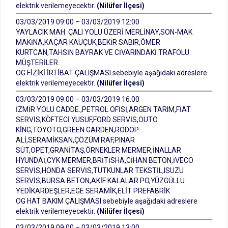
elektrik verilemeyecektir.
(Nilüfer İlçesi)
03/03/2019 09:00 – 03/03/2019 12:00
YAYLACIK MAH. ÇALI YOLU ÜZERİ MERLİNAY,SON-MAK
MAKİNA,KAÇAR KAUÇUK,BEKİR SABIR,ÖMER
KURTCAN,TAHSİN BAYRAK VE CİVARINDAKİ TRAFOLU
MÜŞTERİLER.
OG FİZİKİ İRTİBAT ÇALIŞMASI sebebiyle aşağıdaki adreslere
elektrik verilemeyecektir.
(Nilüfer İlçesi)
03/03/2019 09:00 – 03/03/2019 16:00
İZMİR YOLU CADDE.,PETROL OFİSİ,ARGEN TARIM,FİAT
SERVİS,KÖFTECİ YUSUF,FORD SERVİS,OUTO
KİNG,TOYOTO,GREEN GARDEN,RODOP
ALİ,SERAMİKSAN,ÇÖZÜM RAF,PINAR
SÜT,OPET,GRANİTAŞ,ÖRNEKLER MERMER,İNALLAR
HYUNDAİ,CYK MERMER,BRİTİSHA,CİHAN BETON,İVECO
SERVİS,HONDA SERVİS,TUTKUNLAR TEKSTİL,ISUZU
SERVİS,BURSA BETON,AKİF KALALAR PO,YÜZGÜLLÜ
YEDİKARDEŞLER,EGE SERAMİK,ELİT PREFABRİK
OG HAT BAKIM ÇALIŞMASI sebebiyle aşağıdaki adreslere
elektrik verilemeyecektir.
(Nilüfer İlçesi)
03/03/2019 09:00 – 03/03/2019 13:00