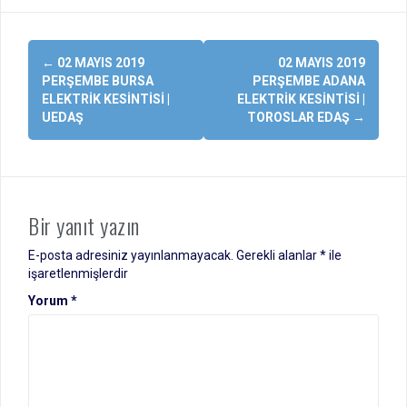
Yazı
←
02 MAYIS 2019
02 MAYIS 2019
dolaşımı
PERŞEMBE BURSA
PERŞEMBE ADANA
ELEKTRIK KESINTISI |
ELEKTRIK KESINTISI |
UEDAŞ
TOROSLAR EDAŞ
→
Bir yanıt yazın
E-posta adresiniz yayınlanmayacak.
Gerekli alanlar
*
ile
işaretlenmişlerdir
Yorum
*