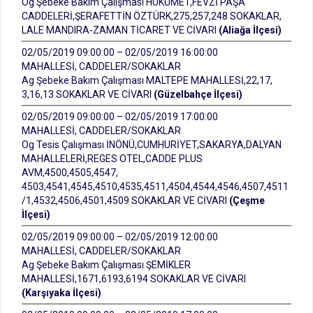
Og Şebeke Bakım Çalışması HÜKÜMET,FEVZİ PAŞA
CADDELERİ,ŞERAFETTİN ÖZTÜRK,275,257,248 SOKAKLAR,
LALE MANDIRA-ZAMAN TİCARET VE CİVARI
(Aliağa İlçesi)
02/05/2019 09:00:00 – 02/05/2019 16:00:00
MAHALLESİ, CADDELER/SOKAKLAR
Ag Şebeke Bakım Çalışması MALTEPE MAHALLESİ,22,17,
3,16,13 SOKAKLAR VE CİVARI
(Güzelbahçe İlçesi)
02/05/2019 09:00:00 – 02/05/2019 17:00:00
MAHALLESİ, CADDELER/SOKAKLAR
Og Tesis Çalışması İNÖNÜ,CUMHURİYET,SAKARYA,DALYAN
MAHALLELERİ,REGES OTEL,CADDE PLUS
AVM,4500,4505,4547,
4503,4541,4545,4510,4535,4511,4504,4544,4546,4507,4511
/1,4532,4506,4501,4509 SOKAKLAR VE CİVARI
(Çeşme
İlçesi)
02/05/2019 09:00:00 – 02/05/2019 12:00:00
MAHALLESİ, CADDELER/SOKAKLAR
Ag Şebeke Bakım Çalışması ŞEMİKLER
MAHALLESİ,1671,6193,6194 SOKAKLAR VE CİVARI
(Karşıyaka İlçesi)