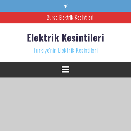
İçeriğe
atla
Bursa Elektrik Kesintileri
Ankara Elektrik Kesintisi
Elektrik Kesintileri
Türkiye’nin Elektrik Kesintileri Haber Kaynağı
Türkiye'nin Elektrik Kesintileri
İzmir Elektrik Kesintisi