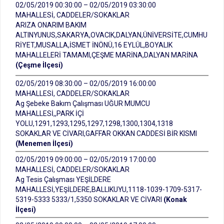
02/05/2019 00:30:00 – 02/05/2019 03:30:00
MAHALLESİ, CADDELER/SOKAKLAR
ARIZA ONARIM BAKIM
ALTINYUNUS,SAKARYA,OVACIK,DALYAN,ÜNİVERSİTE,CUMHU
RİYET,MUSALLA,İSMET İNÖNÜ,16 EYLÜL,BOYALIK
MAHALLELERİ TAMAMI,ÇEŞME MARİNA,DALYAN MARİNA
(Çeşme İlçesi)
02/05/2019 08:30:00 – 02/05/2019 16:00:00
MAHALLESİ, CADDELER/SOKAKLAR
Ag Şebeke Bakım Çalışması UĞUR MUMCU
MAHALLESİ,,PARK İÇİ
YOLU,1291,1293,1295,1297,1298,1300,1304,1318
SOKAKLAR VE CİVARI,GAFFAR OKKAN CADDESİ BİR KISMI
(Menemen İlçesi)
02/05/2019 09:00:00 – 02/05/2019 17:00:00
MAHALLESİ, CADDELER/SOKAKLAR
Ag Tesis Çalışması YEŞİLDERE
MAHALLESİ,YEŞİLDERE,BALLIKUYU,1118-1039-1709-5317-
5319-5333 5333/1,5350 SOKAKLAR VE CİVARI
(Konak
İlçesi)