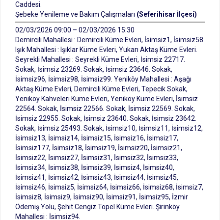
Caddesi.
Şebeke Yenileme ve Bakım Çalışmaları
(Seferihisar İlçesi)
02/03/2026 09:00 – 02/03/2026 15:30
Demircili Mahallesi : Demircili Küme Evleri, İsimsiz1, İsimsiz58.
Işık Mahallesi : Işıklar Küme Evleri, Yukarı Aktaş Küme Evleri.
Seyrekli Mahallesi : Seyrekli Küme Evleri, İsimsiz 22717.
Sokak, İsimsiz 23269. Sokak, İsimsiz 23646. Sokak,
İsimsiz96, İsimsiz98, İsimsiz99. Yeniköy Mahallesi : Aşağı
Aktaş Küme Evleri, Demircili Küme Evleri, Tepecik Sokak,
Yeniköy Kahveleri Küme Evleri, Yeniköy Küme Evleri, İsimsiz
22564. Sokak, İsimsiz 22566. Sokak, İsimsiz 22569. Sokak,
İsimsiz 22955. Sokak, İsimsiz 23640. Sokak, İsimsiz 23642.
Sokak, İsimsiz 25493. Sokak, İsimsiz10, İsimsiz11, İsimsiz12,
İsimsiz13, İsimsiz14, İsimsiz15, İsimsiz16, İsimsiz17,
İsimsiz177, İsimsiz18, İsimsiz19, İsimsiz20, İsimsiz21,
İsimsiz22, İsimsiz27, İsimsiz31, İsimsiz32, İsimsiz33,
İsimsiz34, İsimsiz38, İsimsiz39, İsimsiz4, İsimsiz40,
İsimsiz41, İsimsiz42, İsimsiz43, İsimsiz44, İsimsiz45,
İsimsiz46, İsimsiz5, İsimsiz64, İsimsiz66, İsimsiz68, İsimsiz7,
İsimsiz8, İsimsiz9, İsimsiz90, İsimsiz91, İsimsiz95, İzmir
Ödemiş Yolu, Şehit Cengiz Topel Küme Evleri. Şirinköy
Mahallesi : İsimsiz94.