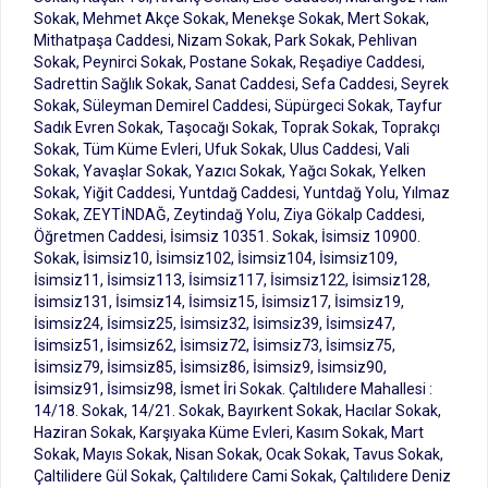
Sokak, Mehmet Akçe Sokak, Menekşe Sokak, Mert Sokak,
Mithatpaşa Caddesi, Nizam Sokak, Park Sokak, Pehlivan
Sokak, Peynirci Sokak, Postane Sokak, Reşadiye Caddesi,
Sadrettin Sağlık Sokak, Sanat Caddesi, Sefa Caddesi, Seyrek
Sokak, Süleyman Demirel Caddesi, Süpürgeci Sokak, Tayfur
Sadık Evren Sokak, Taşocağı Sokak, Toprak Sokak, Toprakçı
Sokak, Tüm Küme Evleri, Ufuk Sokak, Ulus Caddesi, Vali
Sokak, Yavaşlar Sokak, Yazıcı Sokak, Yağcı Sokak, Yelken
Sokak, Yiğit Caddesi, Yuntdağ Caddesi, Yuntdağ Yolu, Yılmaz
Sokak, ZEYTİNDAĞ, Zeytindağ Yolu, Ziya Gökalp Caddesi,
Öğretmen Caddesi, İsimsiz 10351. Sokak, İsimsiz 10900.
Sokak, İsimsiz10, İsimsiz102, İsimsiz104, İsimsiz109,
İsimsiz11, İsimsiz113, İsimsiz117, İsimsiz122, İsimsiz128,
İsimsiz131, İsimsiz14, İsimsiz15, İsimsiz17, İsimsiz19,
İsimsiz24, İsimsiz25, İsimsiz32, İsimsiz39, İsimsiz47,
İsimsiz51, İsimsiz62, İsimsiz72, İsimsiz73, İsimsiz75,
İsimsiz79, İsimsiz85, İsimsiz86, İsimsiz9, İsimsiz90,
İsimsiz91, İsimsiz98, İsmet İri Sokak. Çaltılıdere Mahallesi :
14/18. Sokak, 14/21. Sokak, Bayırkent Sokak, Hacılar Sokak,
Haziran Sokak, Karşıyaka Küme Evleri, Kasım Sokak, Mart
Sokak, Mayıs Sokak, Nisan Sokak, Ocak Sokak, Tavus Sokak,
Çaltilidere Gül Sokak, Çaltılıdere Cami Sokak, Çaltılıdere Deniz