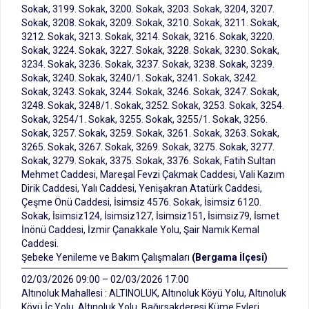
Sokak, 3199. Sokak, 3200. Sokak, 3203. Sokak, 3204, 3207.
Sokak, 3208. Sokak, 3209. Sokak, 3210. Sokak, 3211. Sokak,
3212. Sokak, 3213. Sokak, 3214. Sokak, 3216. Sokak, 3220.
Sokak, 3224. Sokak, 3227. Sokak, 3228. Sokak, 3230. Sokak,
3234. Sokak, 3236. Sokak, 3237. Sokak, 3238. Sokak, 3239.
Sokak, 3240. Sokak, 3240/1. Sokak, 3241. Sokak, 3242.
Sokak, 3243. Sokak, 3244. Sokak, 3246. Sokak, 3247. Sokak,
3248. Sokak, 3248/1. Sokak, 3252. Sokak, 3253. Sokak, 3254.
Sokak, 3254/1. Sokak, 3255. Sokak, 3255/1. Sokak, 3256.
Sokak, 3257. Sokak, 3259. Sokak, 3261. Sokak, 3263. Sokak,
3265. Sokak, 3267. Sokak, 3269. Sokak, 3275. Sokak, 3277.
Sokak, 3279. Sokak, 3375. Sokak, 3376. Sokak, Fatih Sultan
Mehmet Caddesi, Mareşal Fevzi Çakmak Caddesi, Vali Kazım
Dirik Caddesi, Yalı Caddesi, Yenişakran Atatürk Caddesi,
Çeşme Önü Caddesi, İsimsiz 4576. Sokak, İsimsiz 6120.
Sokak, İsimsiz124, İsimsiz127, İsimsiz151, İsimsiz79, İsmet
İnönü Caddesi, İzmir Çanakkale Yolu, Şair Namık Kemal
Caddesi.
Şebeke Yenileme ve Bakım Çalışmaları
(Bergama İlçesi)
02/03/2026 09:00 – 02/03/2026 17:00
Altınoluk Mahallesi : ALTINOLUK, Altınoluk Köyü Yolu, Altınoluk
Köyü İç Yolu, Altınoluk Yolu, Bağırsakderesi Küme Evleri,