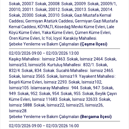
Sokak, 20007. Sokak, 20008. Sokak, 20009. Sokak, 20009/1,
20010, 20011. Sokak, 20012. Sokak, 20013. Sokak, 20014.
Sokak, 20300. Sokak, 20310. Sokak, Gazi Mustafa Kemal
Caddesi, Germiyan Atatürk Caddesi, Germiyan Gazi Mustafa
Kemal Caddesi, KÖYALTI, Kösedağ Mevkii Küme Evleri, Lale
Köyü Küme Evleri, Yaka Küme Evleri, Çümen Küme Evleri,
Ören Küme Evleri, İc Yol, İcyol. Karaköy Mahallesi.
Şebeke Yenileme ve Bakım Çalışmaları
(Çeşme İlçesi)
02/03/2026 09:00 – 02/03/2026 13:00
Kaşıkçı Mahallesi : İsimsiz 2463. Sokak, İsimsiz 2464. Sokak,
İsimsiz53, İsimsiz56. Kurtuluş Mahallesi : 832/1. Sokak,
832/4. Sokak, 834. Sokak. Sucahlı Mahallesi : İsimsiz 2465.
Sokak, İsimsiz 3565. Sokak, İsimsiz19. Yayakent Mahallesi :
Beşirli Küme Evleri, İsimsiz 2293. Sokak, İsimsiz102,
İsimsiz105. İslamsaray Mahallesi : 944. Sokak, 947. Sokak,
949. Sokak, 952. Sokak, 954. Sokak, 955. Sokak, Beylik Çayırı
Küme Evleri, İsimsiz 11683. Sokak, İsimsiz 32633. Sokak,
İsimsiz 5888. Sokak, İsimsiz22, İsimsiz25, İsimsiz26,
İsimsiz28.
Şebeke Yenileme ve Bakım Çalışmaları
(Bergama İlçesi)
02/03/2026 09:00 – 02/03/2026 16:00