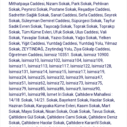
Mithatpaşa Caddesi, Nizam Sokak, Park Sokak, Pehlivan
Sokak, Peynirci Sokak, Postane Sokak, Reşadiye Caddesi,
Sadrettin Sağlık Sokak, Sanat Caddesi, Sefa Caddesi, Seyrek
Sokak, Süleyman Demirel Caddesi, Süpürgeci Sokak, Tayfur
Sadık Evren Sokak, Taşocağı Sokak, Toprak Sokak, Toprakçı
Sokak, Tüm Küme Evleri, Ufuk Sokak, Ulus Caddesi, Vali
Sokak, Yavaşlar Sokak, Yazıcı Sokak, Yağcı Sokak, Yelken
Sokak, Yiğit Caddesi, Yuntdağ Caddesi, Yuntdağ Yolu, Yılmaz
Sokak, ZEYTİNDAĞ, Zeytindağ Yolu, Ziya Gökalp Caddesi,
Öğretmen Caddesi, İsimsiz 10351. Sokak, İsimsiz 10900.
Sokak, İsimsiz10, İsimsiz102, İsimsiz104, İsimsiz109,
İsimsiz11, İsimsiz113, İsimsiz117, İsimsiz122, İsimsiz128,
İsimsiz131, İsimsiz14, İsimsiz15, İsimsiz17, İsimsiz19,
İsimsiz24, İsimsiz25, İsimsiz32, İsimsiz39, İsimsiz47,
İsimsiz51, İsimsiz62, İsimsiz72, İsimsiz73, İsimsiz75,
İsimsiz79, İsimsiz85, İsimsiz86, İsimsiz9, İsimsiz90,
İsimsiz91, İsimsiz98, İsmet İri Sokak. Çaltılıdere Mahallesi :
14/18. Sokak, 14/21. Sokak, Bayırkent Sokak, Hacılar Sokak,
Haziran Sokak, Karşıyaka Küme Evleri, Kasım Sokak, Mart
Sokak, Mayıs Sokak, Nisan Sokak, Ocak Sokak, Tavus Sokak,
Çaltilidere Gül Sokak, Çaltılıdere Cami Sokak, Çaltılıdere Deniz
Sokak, Çaltılıdere Hacılar Sokak, Çaltılıdere Karanfil Sokak,