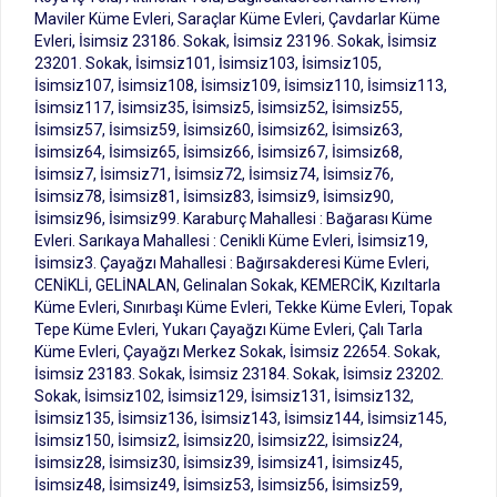
Maviler Küme Evleri, Saraçlar Küme Evleri, Çavdarlar Küme
Evleri, İsimsiz 23186. Sokak, İsimsiz 23196. Sokak, İsimsiz
23201. Sokak, İsimsiz101, İsimsiz103, İsimsiz105,
İsimsiz107, İsimsiz108, İsimsiz109, İsimsiz110, İsimsiz113,
İsimsiz117, İsimsiz35, İsimsiz5, İsimsiz52, İsimsiz55,
İsimsiz57, İsimsiz59, İsimsiz60, İsimsiz62, İsimsiz63,
İsimsiz64, İsimsiz65, İsimsiz66, İsimsiz67, İsimsiz68,
İsimsiz7, İsimsiz71, İsimsiz72, İsimsiz74, İsimsiz76,
İsimsiz78, İsimsiz81, İsimsiz83, İsimsiz9, İsimsiz90,
İsimsiz96, İsimsiz99. Karaburç Mahallesi : Bağarası Küme
Evleri. Sarıkaya Mahallesi : Cenikli Küme Evleri, İsimsiz19,
İsimsiz3. Çayağzı Mahallesi : Bağırsakderesi Küme Evleri,
CENİKLİ, GELİNALAN, Gelinalan Sokak, KEMERCİK, Kızıltarla
Küme Evleri, Sınırbaşı Küme Evleri, Tekke Küme Evleri, Topak
Tepe Küme Evleri, Yukarı Çayağzı Küme Evleri, Çalı Tarla
Küme Evleri, Çayağzı Merkez Sokak, İsimsiz 22654. Sokak,
İsimsiz 23183. Sokak, İsimsiz 23184. Sokak, İsimsiz 23202.
Sokak, İsimsiz102, İsimsiz129, İsimsiz131, İsimsiz132,
İsimsiz135, İsimsiz136, İsimsiz143, İsimsiz144, İsimsiz145,
İsimsiz150, İsimsiz2, İsimsiz20, İsimsiz22, İsimsiz24,
İsimsiz28, İsimsiz30, İsimsiz39, İsimsiz41, İsimsiz45,
İsimsiz48, İsimsiz49, İsimsiz53, İsimsiz56, İsimsiz59,