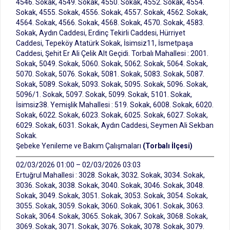
4546. Sokak, 4549. Sokak, 4550. Sokak, 4552. Sokak, 4554.
Sokak, 4555. Sokak, 4556. Sokak, 4557. Sokak, 4562. Sokak,
4564. Sokak, 4566. Sokak, 4568. Sokak, 4570. Sokak, 4583.
Sokak, Aydın Caddesi, Erdinç Tekirli Caddesi, Hürriyet
Caddesi, Tepeköy Atatürk Sokak, İsimsiz11, İsmetpaşa
Caddesi, Şehit Er Ali Çelik Alt Geçidi. Torbalı Mahallesi : 2001.
Sokak, 5049. Sokak, 5060. Sokak, 5062. Sokak, 5064. Sokak,
5070. Sokak, 5076. Sokak, 5081. Sokak, 5083. Sokak, 5087.
Sokak, 5089. Sokak, 5093. Sokak, 5095. Sokak, 5096. Sokak,
5096/1. Sokak, 5097. Sokak, 5099. Sokak, 5101. Sokak,
İsimsiz38. Yemişlik Mahallesi : 519. Sokak, 6008. Sokak, 6020.
Sokak, 6022. Sokak, 6023. Sokak, 6025. Sokak, 6027. Sokak,
6029. Sokak, 6031. Sokak, Aydın Caddesi, Seymen Ali Sekban
Sokak.
Şebeke Yenileme ve Bakım Çalışmaları
(Torbalı İlçesi)
02/03/2026 01:00 – 02/03/2026 03:03
Ertuğrul Mahallesi : 3028. Sokak, 3032. Sokak, 3034. Sokak,
3036. Sokak, 3038. Sokak, 3040. Sokak, 3046. Sokak, 3048.
Sokak, 3049. Sokak, 3051. Sokak, 3053. Sokak, 3054. Sokak,
3055. Sokak, 3059. Sokak, 3060. Sokak, 3061. Sokak, 3063.
Sokak, 3064. Sokak, 3065. Sokak, 3067. Sokak, 3068. Sokak,
3069. Sokak, 3071. Sokak, 3076. Sokak, 3078. Sokak, 3079.