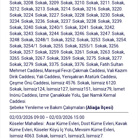
Sokak, 3208. Sokak, 3209. Sokak, 3210. Sokak, 3211. Sokak,
3212. Sokak, 3213. Sokak, 3214. Sokak, 3216. Sokak, 3220.
Sokak, 3224. Sokak, 3227. Sokak, 3228. Sokak, 3230. Sokak,
3234. Sokak, 3236. Sokak, 3237. Sokak, 3238. Sokak, 3239.
Sokak, 3240. Sokak, 3240/1. Sokak, 3241. Sokak, 3242.
Sokak, 3243. Sokak, 3244. Sokak, 3246. Sokak, 3247. Sokak,
3248. Sokak, 3248/1. Sokak, 3252. Sokak, 3253. Sokak, 3254.
Sokak, 3254/1. Sokak, 3255. Sokak, 3255/1. Sokak, 3256.
Sokak, 3257. Sokak, 3259. Sokak, 3261. Sokak, 3263. Sokak,
3265. Sokak, 3267. Sokak, 3269. Sokak, 3275. Sokak, 3277.
Sokak, 3279. Sokak, 3375. Sokak, 3376. Sokak, Fatih Sultan
Mehmet Caddesi, Mareşal Fevzi Çakmak Caddesi, Vali Kazım
Dirik Caddesi, Yalı Caddesi, Yenişakran Atatürk Caddesi,
Çeşme Önü Caddesi, İsimsiz 4576. Sokak, İsimsiz 6120.
Sokak, İsimsiz124, İsimsiz127, İsimsiz151, İsimsiz79, İsmet
İnönü Caddesi, İzmir Çanakkale Yolu, Şair Namık Kemal
Caddesi.
Şebeke Yenileme ve Bakım Çalışmaları
(Aliağa İlçesi)
02/03/2026 09:00 – 02/03/2026 15:00
Köseler Mahallesi : Asar Küme Evleri, Dost Küme Evleri, Kavak
Küme Evleri, Köseler Köyü İç Yolu, Mevsim Küme Evleri,
İsimsiz 4063. Sokak, İsimsiz1, İsimsiz3, İsimsiz7.