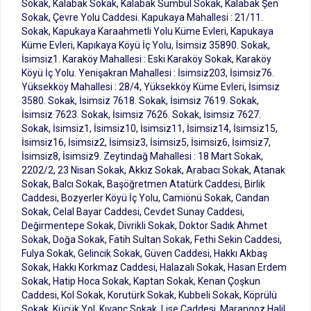
Sokak, Kalabak Sokak, Kalabak Sümbül Sokak, Kalabak Şen
Sokak, Çevre Yolu Caddesi. Kapukaya Mahallesi : 21/11.
Sokak, Kapukaya Karaahmetli Yolu Küme Evleri, Kapukaya
Küme Evleri, Kapıkaya Köyü İç Yolu, İsimsiz 35890. Sokak,
İsimsiz1. Karaköy Mahallesi : Eski Karaköy Sokak, Karaköy
Köyü İç Yolu. Yenişakran Mahallesi : İsimsiz203, İsimsiz76.
Yüksekköy Mahallesi : 28/4, Yüksekköy Küme Evleri, İsimsiz
3580. Sokak, İsimsiz 7618. Sokak, İsimsiz 7619. Sokak,
İsimsiz 7623. Sokak, İsimsiz 7626. Sokak, İsimsiz 7627.
Sokak, İsimsiz1, İsimsiz10, İsimsiz11, İsimsiz14, İsimsiz15,
İsimsiz16, İsimsiz2, İsimsiz3, İsimsiz5, İsimsiz6, İsimsiz7,
İsimsiz8, İsimsiz9. Zeytindağ Mahallesi : 18 Mart Sokak,
2202/2, 23 Nisan Sokak, Akkız Sokak, Arabacı Sokak, Atanak
Sokak, Balcı Sokak, Başöğretmen Atatürk Caddesi, Birlik
Caddesi, Bozyerler Köyü İç Yolu, Camiönü Sokak, Candan
Sokak, Celal Bayar Caddesi, Cevdet Sunay Caddesi,
Değirmentepe Sokak, Divrikli Sokak, Doktor Sadık Ahmet
Sokak, Doğa Sokak, Fatih Sultan Sokak, Fethi Sekin Caddesi,
Fulya Sokak, Gelincik Sokak, Güven Caddesi, Hakkı Akbaş
Sokak, Hakkı Korkmaz Caddesi, Halazalı Sokak, Hasan Erdem
Sokak, Hatip Hoca Sokak, Kaptan Sokak, Kenan Çoşkun
Caddesi, Kol Sokak, Korutürk Sokak, Kubbeli Sokak, Köprülü
Sokak, Küçük Yol, Kıvanç Sokak, Lise Caddesi, Marangoz Halil