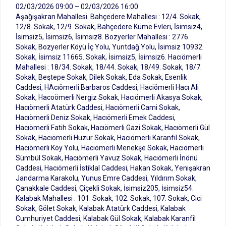
02/03/2026 09:00 – 02/03/2026 16:00
Aşağışakran Mahallesi. Bahçedere Mahallesi : 12/4. Sokak,
12/8. Sokak, 12/9. Sokak, Bahçedere Küme Evleri, İsimsiz4,
İsimsiz5, İsimsiz6, İsimsiz8. Bozyerler Mahallesi : 2776.
Sokak, Bozyerler Köyü İç Yolu, Yuntdağ Yolu, İsimsiz 10932.
Sokak, İsimsiz 11665. Sokak, İsimsiz5, İsimsiz6. Hacıömerli
Mahallesi : 18/34. Sokak, 18/44. Sokak, 18/49. Sokak, 18/7.
Sokak, Beştepe Sokak, Dilek Sokak, Eda Sokak, Esenlik
Caddesi, HAcıömerli Barbaros Caddesi, Haciömerli Hacı Ali
Sokak, Hacoömerli Nergiz Sokak, Hacıömerli Akasya Sokak,
Hacıömerli Atatürk Caddesi, Hacıömerli Cami Sokak,
Hacıömerli Deniz Sokak, Hacıömerli Emek Caddesi,
Hacıömerli Fatih Sokak, Hacıömerli Gazi Sokak, Hacıömerli Gül
Sokak, Hacıömerli Huzur Sokak, Hacıömerli Karanfil Sokak,
Hacıömerli Köy Yolu, Hacıömerli Menekşe Sokak, Hacıömerli
Sümbül Sokak, Hacıömerli Yavuz Sokak, Hacıömerli İnönü
Caddesi, Hacıömerli İstiklal Caddesi, Hakan Sokak, Yenişakran
Jandarma Karakolu, Yunus Emre Caddesi, Yıldırım Sokak,
Çanakkale Caddesi, Çiçekli Sokak, İsimsiz205, İsimsiz54.
Kalabak Mahallesi : 101. Sokak, 102. Sokak, 107. Sokak, Cici
Sokak, Gölet Sokak, Kalabak Atatürk Caddesi, Kalabak
Cumhuriyet Caddesi, Kalabak Gül Sokak, Kalabak Karanfil