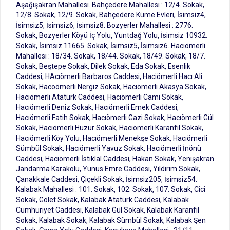
Aşağışakran Mahallesi. Bahçedere Mahallesi : 12/4. Sokak,
12/8. Sokak, 12/9. Sokak, Bahçedere Küme Evleri, İsimsiz4,
İsimsiz5, İsimsiz6, İsimsiz8. Bozyerler Mahallesi : 2776.
Sokak, Bozyerler Köyü İç Yolu, Yuntdağ Yolu, İsimsiz 10932.
Sokak, İsimsiz 11665. Sokak, İsimsiz5, İsimsiz6. Hacıömerli
Mahallesi : 18/34. Sokak, 18/44. Sokak, 18/49. Sokak, 18/7.
Sokak, Beştepe Sokak, Dilek Sokak, Eda Sokak, Esenlik
Caddesi, HAcıömerli Barbaros Caddesi, Haciömerli Hacı Ali
Sokak, Hacoömerli Nergiz Sokak, Hacıömerli Akasya Sokak,
Hacıömerli Atatürk Caddesi, Hacıömerli Cami Sokak,
Hacıömerli Deniz Sokak, Hacıömerli Emek Caddesi,
Hacıömerli Fatih Sokak, Hacıömerli Gazi Sokak, Hacıömerli Gül
Sokak, Hacıömerli Huzur Sokak, Hacıömerli Karanfil Sokak,
Hacıömerli Köy Yolu, Hacıömerli Menekşe Sokak, Hacıömerli
Sümbül Sokak, Hacıömerli Yavuz Sokak, Hacıömerli İnönü
Caddesi, Hacıömerli İstiklal Caddesi, Hakan Sokak, Yenişakran
Jandarma Karakolu, Yunus Emre Caddesi, Yıldırım Sokak,
Çanakkale Caddesi, Çiçekli Sokak, İsimsiz205, İsimsiz54.
Kalabak Mahallesi : 101. Sokak, 102. Sokak, 107. Sokak, Cici
Sokak, Gölet Sokak, Kalabak Atatürk Caddesi, Kalabak
Cumhuriyet Caddesi, Kalabak Gül Sokak, Kalabak Karanfil
Sokak, Kalabak Sokak, Kalabak Sümbül Sokak, Kalabak Şen