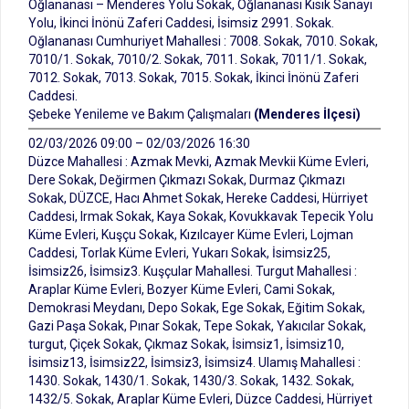
Oğlananası – Menderes Yolu Sokak, Oğlananası Kısık Sanayi
Yolu, İkinci İnönü Zaferi Caddesi, İsimsiz 2991. Sokak.
Oğlananası Cumhuriyet Mahallesi : 7008. Sokak, 7010. Sokak,
7010/1. Sokak, 7010/2. Sokak, 7011. Sokak, 7011/1. Sokak,
7012. Sokak, 7013. Sokak, 7015. Sokak, İkinci İnönü Zaferi
Caddesi.
Şebeke Yenileme ve Bakım Çalışmaları
(Menderes İlçesi)
02/03/2026 09:00 – 02/03/2026 16:30
Düzce Mahallesi : Azmak Mevki, Azmak Mevkii Küme Evleri,
Dere Sokak, Değirmen Çıkmazı Sokak, Durmaz Çıkmazı
Sokak, DÜZCE, Hacı Ahmet Sokak, Hereke Caddesi, Hürriyet
Caddesi, Irmak Sokak, Kaya Sokak, Kovukkavak Tepecik Yolu
Küme Evleri, Kuşçu Sokak, Kızılcayer Küme Evleri, Lojman
Caddesi, Torlak Küme Evleri, Yukarı Sokak, İsimsiz25,
İsimsiz26, İsimsiz3. Kuşçular Mahallesi. Turgut Mahallesi :
Araplar Küme Evleri, Bozyer Küme Evleri, Cami Sokak,
Demokrasi Meydanı, Depo Sokak, Ege Sokak, Eğitim Sokak,
Gazi Paşa Sokak, Pınar Sokak, Tepe Sokak, Yakıcılar Sokak,
turgut, Çiçek Sokak, Çıkmaz Sokak, İsimsiz1, İsimsiz10,
İsimsiz13, İsimsiz22, İsimsiz3, İsimsiz4. Ulamış Mahallesi :
1430. Sokak, 1430/1. Sokak, 1430/3. Sokak, 1432. Sokak,
1432/5. Sokak, Araplar Küme Evleri, Düzce Caddesi, Hürriyet