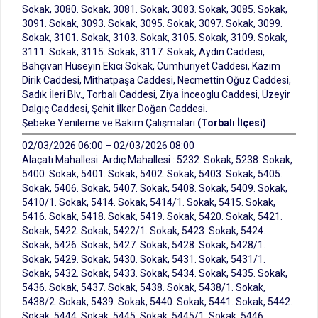
Sokak, 3080. Sokak, 3081. Sokak, 3083. Sokak, 3085. Sokak,
3091. Sokak, 3093. Sokak, 3095. Sokak, 3097. Sokak, 3099.
Sokak, 3101. Sokak, 3103. Sokak, 3105. Sokak, 3109. Sokak,
3111. Sokak, 3115. Sokak, 3117. Sokak, Aydın Caddesi,
Bahçıvan Hüseyin Ekici Sokak, Cumhuriyet Caddesi, Kazım
Dirik Caddesi, Mithatpaşa Caddesi, Necmettin Oğuz Caddesi,
Sadık İleri Blv., Torbalı Caddesi, Ziya İnceoglu Caddesi, Üzeyir
Dalgıç Caddesi, Şehit İlker Doğan Caddesi.
Şebeke Yenileme ve Bakım Çalışmaları
(Torbalı İlçesi)
02/03/2026 06:00 – 02/03/2026 08:00
Alaçatı Mahallesi. Ardıç Mahallesi : 5232. Sokak, 5238. Sokak,
5400. Sokak, 5401. Sokak, 5402. Sokak, 5403. Sokak, 5405.
Sokak, 5406. Sokak, 5407. Sokak, 5408. Sokak, 5409. Sokak,
5410/1. Sokak, 5414. Sokak, 5414/1. Sokak, 5415. Sokak,
5416. Sokak, 5418. Sokak, 5419. Sokak, 5420. Sokak, 5421.
Sokak, 5422. Sokak, 5422/1. Sokak, 5423. Sokak, 5424.
Sokak, 5426. Sokak, 5427. Sokak, 5428. Sokak, 5428/1.
Sokak, 5429. Sokak, 5430. Sokak, 5431. Sokak, 5431/1.
Sokak, 5432. Sokak, 5433. Sokak, 5434. Sokak, 5435. Sokak,
5436. Sokak, 5437. Sokak, 5438. Sokak, 5438/1. Sokak,
5438/2. Sokak, 5439. Sokak, 5440. Sokak, 5441. Sokak, 5442.
Sokak, 5444. Sokak, 5445. Sokak, 5445/1. Sokak, 5446.