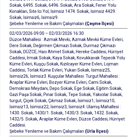
Sokak, 6495. Sokak, 6496. Sokak, Ara Sokak, Fener Yolu
Konakları, Sıte Icı Yol, İsimsiz 1474. Sokak, İsimsiz 4429.
Sokak, İsimsiz6, İsimsiz9.
Şebeke Yenileme ve Bakım Çalışmaları
(Çeşme İlçesi)
02/03/2026 09:00 – 02/03/2026 16:30
Düzce Mahallesi : Azmak Mevki, Azmak Mevkii Küme Evleri,
Dere Sokak, Değirmen Çıkmazı Sokak, Durmaz Çıkmazı
Sokak, DÜZCE, Hacı Ahmet Sokak, Hereke Caddesi, Hürriyet
Caddesi, Irmak Sokak, Kaya Sokak, Kovukkavak Tepecik Yolu
Küme Evleri, Kuşçu Sokak, Kızılcayer Küme Evleri, Lojman
Caddesi, Torlak Küme Evleri, Yukarı Sokak, İsimsiz25,
İsimsiz26, İsimsiz3. Kuşçular Mahallesi. Turgut Mahallesi :
Araplar Küme Evleri, Bozyer Küme Evleri, Cami Sokak,
Demokrasi Meydanı, Depo Sokak, Ege Sokak, Eğitim Sokak,
Gazi Paşa Sokak, Pınar Sokak, Tepe Sokak, Yakıcılar Sokak,
turgut, Çiçek Sokak, Çıkmaz Sokak, İsimsiz1, İsimsiz10,
İsimsiz13, İsimsiz22, İsimsiz3, İsimsiz4. Ulamış Mahallesi :
1430. Sokak, 1430/1. Sokak, 1430/3. Sokak, 1432. Sokak,
1432/5. Sokak, Araplar Küme Evleri, Düzce Caddesi, Hürriyet
Caddesi.
Şebeke Yenileme ve Bakım Çalışmaları
(Urla İlçesi)