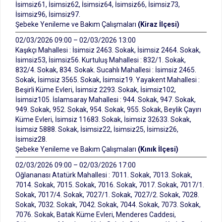
İsimsiz61, İsimsiz62, İsimsiz64, İsimsiz66, İsimsiz73,
İsimsiz96, İsimsiz97.
Şebeke Yenileme ve Bakım Çalışmaları
(Kiraz İlçesi)
02/03/2026 09:00 – 02/03/2026 13:00
Kaşıkçı Mahallesi : İsimsiz 2463. Sokak, İsimsiz 2464. Sokak,
İsimsiz53, İsimsiz56. Kurtuluş Mahallesi : 832/1. Sokak,
832/4. Sokak, 834. Sokak. Sucahlı Mahallesi : İsimsiz 2465.
Sokak, İsimsiz 3565. Sokak, İsimsiz19. Yayakent Mahallesi :
Beşirli Küme Evleri, İsimsiz 2293. Sokak, İsimsiz102,
İsimsiz105. İslamsaray Mahallesi : 944. Sokak, 947. Sokak,
949. Sokak, 952. Sokak, 954. Sokak, 955. Sokak, Beylik Çayırı
Küme Evleri, İsimsiz 11683. Sokak, İsimsiz 32633. Sokak,
İsimsiz 5888. Sokak, İsimsiz22, İsimsiz25, İsimsiz26,
İsimsiz28.
Şebeke Yenileme ve Bakım Çalışmaları
(Kınık İlçesi)
02/03/2026 09:00 – 02/03/2026 17:00
Oğlananası Atatürk Mahallesi : 7011. Sokak, 7013. Sokak,
7014. Sokak, 7015. Sokak, 7016. Sokak, 7017. Sokak, 7017/1.
Sokak, 7017/4. Sokak, 7027/1. Sokak, 7027/2. Sokak, 7028.
Sokak, 7032. Sokak, 7042. Sokak, 7044. Sokak, 7073. Sokak,
7076. Sokak, Batak Küme Evleri, Menderes Caddesi,