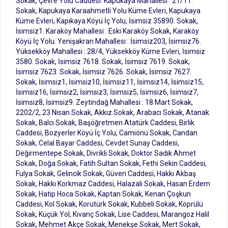
Sokak, Çevre Yolu Caddesi. Kapukaya Mahallesi : 21/11.
Sokak, Kapukaya Karaahmetli Yolu Küme Evleri, Kapukaya
Küme Evleri, Kapıkaya Köyü İç Yolu, İsimsiz 35890. Sokak,
İsimsiz1. Karaköy Mahallesi : Eski Karaköy Sokak, Karaköy
Köyü İç Yolu. Yenişakran Mahallesi : İsimsiz203, İsimsiz76.
Yüksekköy Mahallesi : 28/4, Yüksekköy Küme Evleri, İsimsiz
3580. Sokak, İsimsiz 7618. Sokak, İsimsiz 7619. Sokak,
İsimsiz 7623. Sokak, İsimsiz 7626. Sokak, İsimsiz 7627.
Sokak, İsimsiz1, İsimsiz10, İsimsiz11, İsimsiz14, İsimsiz15,
İsimsiz16, İsimsiz2, İsimsiz3, İsimsiz5, İsimsiz6, İsimsiz7,
İsimsiz8, İsimsiz9. Zeytindağ Mahallesi : 18 Mart Sokak,
2202/2, 23 Nisan Sokak, Akkız Sokak, Arabacı Sokak, Atanak
Sokak, Balcı Sokak, Başöğretmen Atatürk Caddesi, Birlik
Caddesi, Bozyerler Köyü İç Yolu, Camiönü Sokak, Candan
Sokak, Celal Bayar Caddesi, Cevdet Sunay Caddesi,
Değirmentepe Sokak, Divrikli Sokak, Doktor Sadık Ahmet
Sokak, Doğa Sokak, Fatih Sultan Sokak, Fethi Sekin Caddesi,
Fulya Sokak, Gelincik Sokak, Güven Caddesi, Hakkı Akbaş
Sokak, Hakkı Korkmaz Caddesi, Halazalı Sokak, Hasan Erdem
Sokak, Hatip Hoca Sokak, Kaptan Sokak, Kenan Çoşkun
Caddesi, Kol Sokak, Korutürk Sokak, Kubbeli Sokak, Köprülü
Sokak, Küçük Yol, Kıvanç Sokak, Lise Caddesi, Marangoz Halil
Sokak, Mehmet Akçe Sokak, Menekşe Sokak, Mert Sokak,