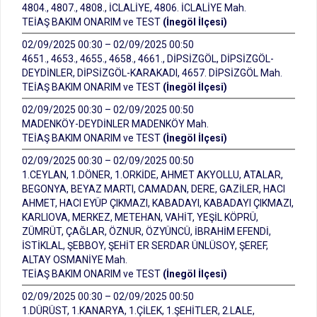
4804., 4807., 4808., İCLALİYE, 4806. İCLALİYE Mah.
TEİAŞ BAKIM ONARIM ve TEST
(İnegöl İlçesi)
02/09/2025 00:30 – 02/09/2025 00:50
4651., 4653., 4655., 4658., 4661., DİPSİZGÖL, DİPSİZGÖL-
DEYDİNLER, DİPSİZGÖL-KARAKADI, 4657. DİPSİZGÖL Mah.
TEİAŞ BAKIM ONARIM ve TEST
(İnegöl İlçesi)
02/09/2025 00:30 – 02/09/2025 00:50
MADENKÖY-DEYDİNLER MADENKÖY Mah.
TEİAŞ BAKIM ONARIM ve TEST
(İnegöl İlçesi)
02/09/2025 00:30 – 02/09/2025 00:50
1.CEYLAN, 1.DÖNER, 1.ORKİDE, AHMET AKYOLLU, ATALAR,
BEGONYA, BEYAZ MARTI, CAMADAN, DERE, GAZİLER, HACI
AHMET, HACI EYÜP ÇIKMAZI, KABADAYI, KABADAYI ÇIKMAZI,
KARLIOVA, MERKEZ, METEHAN, VAHİT, YEŞİL KÖPRÜ,
ZÜMRÜT, ÇAĞLAR, ÖZNUR, ÖZYÜNCÜ, İBRAHİM EFENDİ,
İSTİKLAL, ŞEBBOY, ŞEHİT ER SERDAR ÜNLÜSOY, ŞEREF,
ALTAY OSMANİYE Mah.
TEİAŞ BAKIM ONARIM ve TEST
(İnegöl İlçesi)
02/09/2025 00:30 – 02/09/2025 00:50
1.DÜRÜST, 1.KANARYA, 1.ÇİLEK, 1.ŞEHİTLER, 2.LALE,