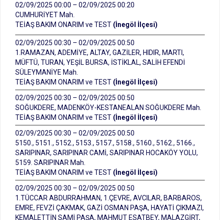
02/09/2025 00:00 – 02/09/2025 00:20
CUMHURİYET Mah.
TEİAŞ BAKIM ONARIM ve TEST
(İnegöl İlçesi)
02/09/2025 00:30 – 02/09/2025 00:50
1.RAMAZAN, ADEMİYE, ALTAY, GAZİLER, HIDIR, MARTI,
MÜFTÜ, TURAN, YEŞİL BURSA, İSTİKLAL, SALİH EFENDİ
SÜLEYMANİYE Mah.
TEİAŞ BAKIM ONARIM ve TEST
(İnegöl İlçesi)
02/09/2025 00:30 – 02/09/2025 00:50
SOĞUKDERE, MADENKÖY-KESTANEALAN SOĞUKDERE Mah.
TEİAŞ BAKIM ONARIM ve TEST
(İnegöl İlçesi)
02/09/2025 00:30 – 02/09/2025 00:50
5150., 5151., 5152., 5153., 5157., 5158., 5160., 5162., 5166.,
SARIPINAR, SARIPINAR CAMİ, SARIPINAR HOCAKÖY YOLU,
5159. SARIPINAR Mah.
TEİAŞ BAKIM ONARIM ve TEST
(İnegöl İlçesi)
02/09/2025 00:30 – 02/09/2025 00:50
1.TÜCCAR ABDURRAHMAN, 1.ÇEVRE, AVCILAR, BARBAROS,
EMRE, FEVZİ ÇAKMAK, GAZİ OSMAN PAŞA, HAYATİ ÇIKMAZI,
KEMALETTİN SAMİ PAŞA, MAHMUT ESATBEY, MALAZGİRT,