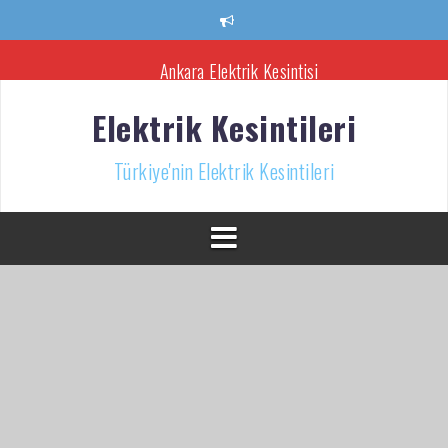
İçeriğe
atla
Ankara Elektrik Kesintisi
Türkiye’nin Elektrik Kesintileri Haber Kaynağı
Elektrik Kesintileri
İzmir Elektrik Kesintisi
Türkiye'nin Elektrik Kesintileri
Bursa Elektrik Kesintileri