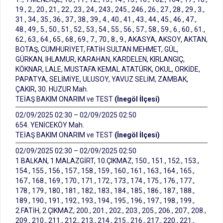
19., 2., 20., 21., 22., 23., 24., 243., 245., 246., 26., 27., 28., 29., 3.,
31., 34., 35., 36., 37., 38., 39., 4., 40., 41., 43., 44., 45., 46., 47.,
48., 49., 5., 50., 51., 52., 53., 54., 55., 56., 57., 58., 59., 6., 60., 61.,
62., 63., 64., 65., 68., 69., 7., 70., 8., 9., AKASYA, AKSOY, AKTAN,
BOTAŞ, CUMHURİYET, FATİH SULTAN MEHMET, GÜL,
GÜRKAN, IHLAMUR, KARAHAN, KARDELEN, KIRLANGIÇ,
KÖKNAR, LALE, MUSTAFA KEMAL ATATÜRK, OKUL, ORKİDE,
PAPATYA, SELİMİYE, ULUSOY, YAVUZ SELİM, ZAMBAK,
ÇAKIR, 30. HUZUR Mah.
TEİAŞ BAKIM ONARIM ve TEST
(İnegöl İlçesi)
02/09/2025 02:30 – 02/09/2025 02:50
654. YENİCEKÖY Mah.
TEİAŞ BAKIM ONARIM ve TEST
(İnegöl İlçesi)
02/09/2025 02:30 – 02/09/2025 02:50
1.BALKAN, 1.MALAZGİRT, 10.ÇIKMAZ, 150., 151., 152., 153.,
154., 155., 156., 157., 158., 159., 160., 161., 163., 164., 165.,
167., 168., 169., 170., 171., 172., 173., 174., 175., 176., 177.,
178., 179., 180., 181., 182., 183., 184., 185., 186., 187., 188.,
189., 190., 191., 192., 193., 194., 195., 196., 197., 198., 199.,
2.FATİH, 2.ÇIKMAZ, 200., 201., 202., 203., 205., 206., 207., 208.,
209., 210., 211., 212., 213., 214., 215., 216., 217., 220., 221.,