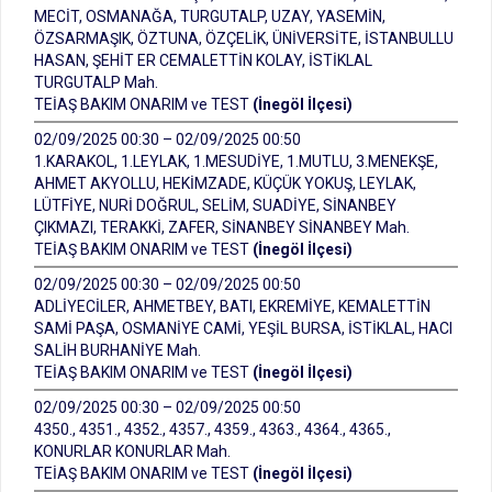
MECİT, OSMANAĞA, TURGUTALP, UZAY, YASEMİN,
ÖZSARMAŞIK, ÖZTUNA, ÖZÇELİK, ÜNİVERSİTE, İSTANBULLU
HASAN, ŞEHİT ER CEMALETTİN KOLAY, İSTİKLAL
TURGUTALP Mah.
TEİAŞ BAKIM ONARIM ve TEST
(İnegöl İlçesi)
02/09/2025 00:30 – 02/09/2025 00:50
1.KARAKOL, 1.LEYLAK, 1.MESUDİYE, 1.MUTLU, 3.MENEKŞE,
AHMET AKYOLLU, HEKİMZADE, KÜÇÜK YOKUŞ, LEYLAK,
LÜTFİYE, NURİ DOĞRUL, SELİM, SUADİYE, SİNANBEY
ÇIKMAZI, TERAKKİ, ZAFER, SİNANBEY SİNANBEY Mah.
TEİAŞ BAKIM ONARIM ve TEST
(İnegöl İlçesi)
02/09/2025 00:30 – 02/09/2025 00:50
ADLİYECİLER, AHMETBEY, BATI, EKREMİYE, KEMALETTİN
SAMİ PAŞA, OSMANİYE CAMİ, YEŞİL BURSA, İSTİKLAL, HACI
SALİH BURHANİYE Mah.
TEİAŞ BAKIM ONARIM ve TEST
(İnegöl İlçesi)
02/09/2025 00:30 – 02/09/2025 00:50
4350., 4351., 4352., 4357., 4359., 4363., 4364., 4365.,
KONURLAR KONURLAR Mah.
TEİAŞ BAKIM ONARIM ve TEST
(İnegöl İlçesi)