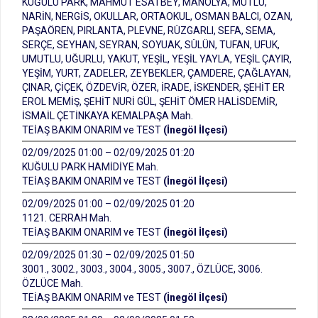
KUĞULU PARK, MAHMUT ESATBEY, MANOLYA, MUTLU,
NARİN, NERGİS, OKULLAR, ORTAOKUL, OSMAN BALCI, OZAN,
PAŞAÖREN, PIRLANTA, PLEVNE, RÜZGARLI, SEFA, SEMA,
SERÇE, SEYHAN, SEYRAN, SOYUAK, SÜLÜN, TUFAN, UFUK,
UMUTLU, UĞURLU, YAKUT, YEŞİL, YEŞİL YAYLA, YEŞİL ÇAYIR,
YEŞİM, YURT, ZADELER, ZEYBEKLER, ÇAMDERE, ÇAĞLAYAN,
ÇINAR, ÇİÇEK, ÖZDEVİR, ÖZER, İRADE, İSKENDER, ŞEHİT ER
EROL MEMİŞ, ŞEHİT NURİ GÜL, ŞEHİT ÖMER HALİSDEMİR,
İSMAİL ÇETİNKAYA KEMALPAŞA Mah.
TEİAŞ BAKIM ONARIM ve TEST
(İnegöl İlçesi)
02/09/2025 01:00 – 02/09/2025 01:20
KUĞULU PARK HAMİDİYE Mah.
TEİAŞ BAKIM ONARIM ve TEST
(İnegöl İlçesi)
02/09/2025 01:00 – 02/09/2025 01:20
1121. CERRAH Mah.
TEİAŞ BAKIM ONARIM ve TEST
(İnegöl İlçesi)
02/09/2025 01:30 – 02/09/2025 01:50
3001., 3002., 3003., 3004., 3005., 3007., ÖZLÜCE, 3006.
ÖZLÜCE Mah.
TEİAŞ BAKIM ONARIM ve TEST
(İnegöl İlçesi)