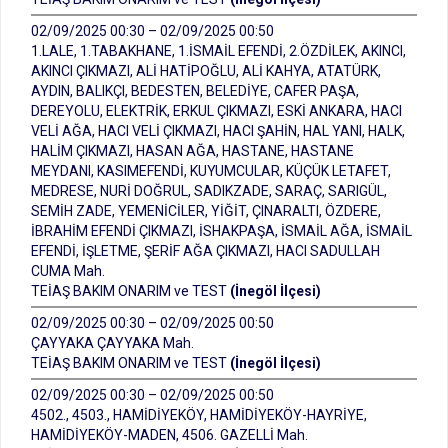
02/09/2025 00:30 – 02/09/2025 00:50
1.LALE, 1.TABAKHANE, 1.İSMAİL EFENDİ, 2.ÖZDİLEK, AKINCI,
AKINCI ÇIKMAZI, ALİ HATİPOĞLU, ALİ KAHYA, ATATÜRK,
AYDIN, BALIKÇI, BEDESTEN, BELEDİYE, CAFER PAŞA,
DEREYOLU, ELEKTRİK, ERKUL ÇIKMAZI, ESKİ ANKARA, HACI
VELİ AĞA, HACI VELİ ÇIKMAZI, HACI ŞAHİN, HAL YANI, HALK,
HALİM ÇIKMAZI, HASAN AĞA, HASTANE, HASTANE
MEYDANI, KASIMEFENDİ, KUYUMCULAR, KÜÇÜK LETAFET,
MEDRESE, NURİ DOĞRUL, SADIKZADE, SARAÇ, SARIGÜL,
SEMİH ZADE, YEMENİCİLER, YİĞİT, ÇINARALTI, ÖZDERE,
İBRAHİM EFENDİ ÇIKMAZI, İSHAKPAŞA, İSMAİL AĞA, İSMAİL
EFENDİ, İŞLETME, ŞERİF AĞA ÇIKMAZI, HACI SADULLAH
CUMA Mah.
TEİAŞ BAKIM ONARIM ve TEST
(İnegöl İlçesi)
02/09/2025 00:30 – 02/09/2025 00:50
ÇAYYAKA ÇAYYAKA Mah.
TEİAŞ BAKIM ONARIM ve TEST
(İnegöl İlçesi)
02/09/2025 00:30 – 02/09/2025 00:50
4502., 4503., HAMİDİYEKÖY, HAMİDİYEKÖY-HAYRİYE,
HAMİDİYEKÖY-MADEN, 4506. GAZELLİ Mah.