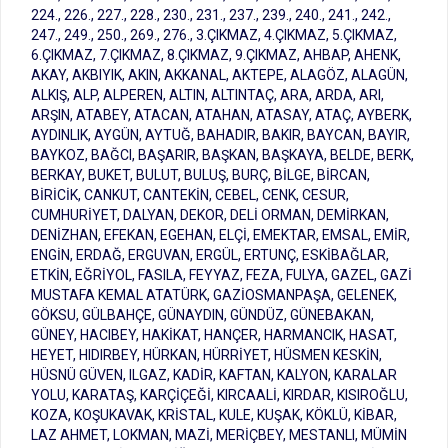
224., 226., 227., 228., 230., 231., 237., 239., 240., 241., 242.,
247., 249., 250., 269., 276., 3.ÇIKMAZ, 4.ÇIKMAZ, 5.ÇIKMAZ,
6.ÇIKMAZ, 7.ÇIKMAZ, 8.ÇIKMAZ, 9.ÇIKMAZ, AHBAP, AHENK,
AKAY, AKBIYIK, AKIN, AKKANAL, AKTEPE, ALAGÖZ, ALAGÜN,
ALKIŞ, ALP, ALPEREN, ALTIN, ALTINTAÇ, ARA, ARDA, ARI,
ARŞIN, ATABEY, ATACAN, ATAHAN, ATASAY, ATAÇ, AYBERK,
AYDINLIK, AYGÜN, AYTUĞ, BAHADIR, BAKIR, BAYCAN, BAYIR,
BAYKOZ, BAĞCI, BAŞARIR, BAŞKAN, BAŞKAYA, BELDE, BERK,
BERKAY, BUKET, BULUT, BULUŞ, BURÇ, BİLGE, BİRCAN,
BİRİCİK, CANKUT, CANTEKİN, CEBEL, CENK, CESUR,
CUMHURİYET, DALYAN, DEKOR, DELİ ORMAN, DEMİRKAN,
DENİZHAN, EFEKAN, EGEHAN, ELÇİ, EMEKTAR, EMSAL, EMİR,
ENGİN, ERDAĞ, ERGUVAN, ERGÜL, ERTUNÇ, ESKİBAĞLAR,
ETKİN, EĞRİYOL, FASILA, FEYYAZ, FEZA, FULYA, GAZEL, GAZİ
MUSTAFA KEMAL ATATÜRK, GAZİOSMANPAŞA, GELENEK,
GÖKSU, GÜLBAHÇE, GÜNAYDIN, GÜNDÜZ, GÜNEBAKAN,
GÜNEY, HACIBEY, HAKİKAT, HANÇER, HARMANCIK, HASAT,
HEYET, HIDIRBEY, HÜRKAN, HÜRRİYET, HÜSMEN KESKİN,
HÜSNÜ GÜVEN, ILGAZ, KADİR, KAFTAN, KALYON, KARALAR
YOLU, KARATAŞ, KARÇİÇEĞİ, KIRCAALİ, KIRDAR, KISIROĞLU,
KOZA, KOŞUKAVAK, KRİSTAL, KULE, KUŞAK, KÖKLÜ, KİBAR,
LAZ AHMET, LOKMAN, MAZİ, MERİÇBEY, MESTANLI, MÜMİN