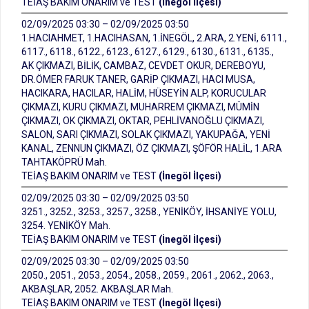
TEİAŞ BAKIM ONARIM ve TEST
(İnegöl İlçesi)
02/09/2025 03:30 – 02/09/2025 03:50
1.HACIAHMET, 1.HACIHASAN, 1.İNEGÖL, 2.ARA, 2.YENİ, 6111.,
6117., 6118., 6122., 6123., 6127., 6129., 6130., 6131., 6135.,
AK ÇIKMAZI, BİLİK, CAMBAZ, CEVDET OKUR, DEREBOYU,
DR.ÖMER FARUK TANER, GARİP ÇIKMAZI, HACI MUSA,
HACIKARA, HACILAR, HALİM, HÜSEYİN ALP, KORUCULAR
ÇIKMAZI, KURU ÇIKMAZI, MUHARREM ÇIKMAZI, MÜMİN
ÇIKMAZI, OK ÇIKMAZI, OKTAR, PEHLİVANOĞLU ÇIKMAZI,
SALON, SARI ÇIKMAZI, SOLAK ÇIKMAZI, YAKUPAĞA, YENİ
KANAL, ZENNUN ÇIKMAZI, ÖZ ÇIKMAZI, ŞÖFÖR HALİL, 1.ARA
TAHTAKÖPRÜ Mah.
TEİAŞ BAKIM ONARIM ve TEST
(İnegöl İlçesi)
02/09/2025 03:30 – 02/09/2025 03:50
3251., 3252., 3253., 3257., 3258., YENİKÖY, İHSANİYE YOLU,
3254. YENİKÖY Mah.
TEİAŞ BAKIM ONARIM ve TEST
(İnegöl İlçesi)
02/09/2025 03:30 – 02/09/2025 03:50
2050., 2051., 2053., 2054., 2058., 2059., 2061., 2062., 2063.,
AKBAŞLAR, 2052. AKBAŞLAR Mah.
TEİAŞ BAKIM ONARIM ve TEST
(İnegöl İlçesi)