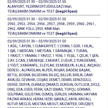
02/09/2025 01:30 – 02/09/2025 01:50
ALANYURT, YILDIRIM ERTUĞRULGAZİ Mah.
TEİAŞ BAKIM ONARIM ve TEST
(İnegöl İlçesi)
02/09/2025 01:30 – 02/09/2025 01:50
2950., 2953., 2954., 2956., 2957., 2958., 2959., 2960., 2961.,
2962., KINIK YOLU, 2955. KINIK Mah.
TEİAŞ BAKIM ONARIM ve TEST
(İnegöl İlçesi)
02/09/2025 01:30 – 02/09/2025 01:50
1.ASİL, 1.AYDIN, 1.CUMHURİYET, 1.CİVAN, 1.GÜR, 1.HİLAL,
1.IŞIK, 1.MERCAN, 1.MEYDAN, 1.SARMAŞIK, 1.TURAN,
1.YAKUT, 1.YAMAN, 1.YAVUZ, 1.YENİ, 1.YEŞİL, 1.ÇELİK, 1.ŞEN,
2.AY, 2.CAN, 2.MENEKŞE, 2.MURAT, 2.UĞUR, 2.YUNUSEMRE,
2.YİĞİT, 3.KARANFİL, 3.LEYLAK, 33.MOBİLYA, 4.LALE, AKÇASU
DERESİ-, ALPARSLAN, ALPER, AVŞAR, BADEM, BAŞAK,
BETÜL, BOSNA, BİLGEHAN, BİLGİÇ, BİLLUR, BİRLİK, CAMİ
ARALIĞI, CEVAHİR, COŞAR, DEMET, DEMİR, DENİZGÜLÜ,
DERSE, DERYA, DURMUŞ ÇIKMAZI, DURSUN, DUTLUCA, DİCLE,
DİNÇ, EDA, ESER, FERİK, GAZİ İSMAİL TOPÇU, GÖKNAR,
GÜLPINAR, GÜLİSTAN, GÜMÜŞ, GÜRLER, HARMAN, HAYVAN
PAZARI ARKASI, HEKİM, HIZIR, IŞIKKALE, KAYA, KIRCALİ,
KUTUP, MECLİS, MESTAN, MESUT, MUZAFFER, ORUÇBEY,