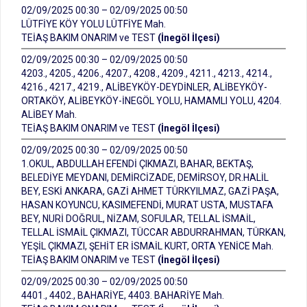
02/09/2025 00:30 – 02/09/2025 00:50
LÜTFİYE KÖY YOLU LÜTFİYE Mah.
TEİAŞ BAKIM ONARIM ve TEST
(İnegöl İlçesi)
02/09/2025 00:30 – 02/09/2025 00:50
4203., 4205., 4206., 4207., 4208., 4209., 4211., 4213., 4214.,
4216., 4217., 4219., ALİBEYKÖY-DEYDİNLER, ALİBEYKÖY-
ORTAKÖY, ALİBEYKÖY-İNEGÖL YOLU, HAMAMLI YOLU, 4204.
ALİBEY Mah.
TEİAŞ BAKIM ONARIM ve TEST
(İnegöl İlçesi)
02/09/2025 00:30 – 02/09/2025 00:50
1.OKUL, ABDULLAH EFENDİ ÇIKMAZI, BAHAR, BEKTAŞ,
BELEDİYE MEYDANI, DEMİRCİZADE, DEMİRSOY, DR.HALİL
BEY, ESKİ ANKARA, GAZİ AHMET TÜRKYILMAZ, GAZİ PAŞA,
HASAN KOYUNCU, KASIMEFENDİ, MURAT USTA, MUSTAFA
BEY, NURİ DOĞRUL, NİZAM, SOFULAR, TELLAL İSMAİL,
TELLAL İSMAİL ÇIKMAZI, TÜCCAR ABDURRAHMAN, TÜRKAN,
YEŞİL ÇIKMAZI, ŞEHİT ER İSMAİL KURT, ORTA YENİCE Mah.
TEİAŞ BAKIM ONARIM ve TEST
(İnegöl İlçesi)
02/09/2025 00:30 – 02/09/2025 00:50
4401., 4402., BAHARİYE, 4403. BAHARİYE Mah.