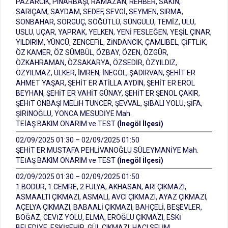
PAZARCIK, PINARBAŞI, RAMAZAN, REHBER, SAKİN,
SARIÇAM, SAYDAM, SEDEF, SEVGİ, SEYMEN, SIRMA,
SONBAHAR, SORGUÇ, SÖĞÜTLÜ, SÜNGÜLÜ, TEMİZ, ULU,
USLU, UÇAR, YAPRAK, YELKEN, YENİ FESLEĞEN, YEŞİL ÇINAR,
YILDIRIM, YÜNCÜ, ZENCEFİL, ZİNDANCIK, ÇAMLIBEL, ÇİFTLİK,
ÖZ KAMER, ÖZ SÜMBÜL, ÖZBAY, ÖZEN, ÖZGÜR,
ÖZKAHRAMAN, ÖZSAKARYA, ÖZSEDİR, ÖZYILDIZ,
ÖZYILMAZ, ÜLKER, İMREN, İNEGÖL, ŞADIRVAN, ŞEHİT ER
AHMET YAŞAR, ŞEHİT ER ATİLLA AYDIN, ŞEHİT ER EROL
BEYHAN, ŞEHİT ER VAHİT GÜNAY, ŞEHİT ER ŞENOL ÇAKIR,
ŞEHİT ONBAŞI MELİH TUNCER, ŞEVVAL, ŞİBALI YOLU, ŞİFA,
ŞİRİNOĞLU, YONCA MESUDİYE Mah.
TEİAŞ BAKIM ONARIM ve TEST
(İnegöl İlçesi)
02/09/2025 01:30 – 02/09/2025 01:50
ŞEHİT ER MUSTAFA PEHLİVANOĞLU SÜLEYMANİYE Mah.
TEİAŞ BAKIM ONARIM ve TEST
(İnegöl İlçesi)
02/09/2025 01:30 – 02/09/2025 01:50
1.BODUR, 1.CEMRE, 2.FULYA, AKHASAN, ARI ÇIKMAZI,
ASMAALTI ÇIKMAZI, ASMALI, AVCI ÇIKMAZI, AYAZ ÇIKMAZI,
AÇELYA ÇIKMAZI, BABAALİ ÇIKMAZI, BAHÇELİ, BEŞEVLER,
BOĞAZ, CEVİZ YOLU, ELMA, EROĞLU ÇIKMAZI, ESKİ
BELEDİYE, ESKİŞEHİR, GÜL ÇIKMAZI, HACI SELİM,