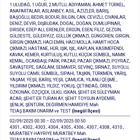
1.ULUDAĞ, 1.UĞUR, 2.MUTLU, ADIYAMAN, AHMET TÜRKEL,
ANAFARTALAR, ASLANBEY, ASİL, AZİZLER, BARIŞ,
BAŞOĞLU, BEDİR, BODUR, BİLGİN, CAN, CEVİZLİ, CİVANLAR,
DENİZ, DEVİR, DIŞBUDAK, DOĞAL, DOĞAN, DUMLUPINAR,
DİRSEK, EDEP ALİ, ERENLER, ERGÜN, ESEN, FİLİZ, GEZGİN,
GÜLDESTE, GÜLERYÜZ, GÜLLÜK ÇIKMAZI, GÜNGÖREN, GİRGİN,
GİRGİN ÇIKMAZI, HACI EMİN, HACI MOLLA, HAMİT HOCA
ÇIKMAZI, HASTANE, HÜR, IŞIK, IŞIL, KAPLAN, KASIMEFENDİ,
KAVAK, KEMER, KURTULUŞ, KUTLU, KÜÇÜK SÜMBÜL, NAMIK
KEMAL, OCAKBAŞI, PARK, PAZAR, PAZAR ÇIKMAZI, POYRAZ,
SAVAŞTEPE, SAĞLAM, SEMAVER, SEVİNÇ, SIRNAZ, SUYOLU,
SUYOLU CAMİİ, SÜMBÜL, SİPAHİ, TAŞKIN, TÜRKMEN, YARIŞ,
YAŞAM, YEŞİL BARIŞ, YEŞİL ÇAMLICA, YILANLI ÇEŞME.,
YILDIRIM ÇIKMAZI, YILDIZ, YOKUŞ, ÇETİNDAĞ, ÖREN,
ÖZKONAK, ÖZÇİÇEK, ÜLKÜ, İSKAN, ŞEHİT ER SÜLEYMAN
ACAR, ŞEHİT ER TURAN AY, ŞEHİT TOYGUN AYDEMİR,
ŞENLİK, ŞENTÜRK, DEĞİRMEN HAMİDİYE Mah.
TEİAŞ BAKIM ONARIM ve TEST
(İnegöl İlçesi)
02/09/2025 00:30 – 02/09/2025 00:50
4301., 4302., 4303., 4304., 4305., 4306., 4307., 4308., 4310.,
MURATBEY-HAYRİYE MURATBEY Mah.
TEİAŞ BAKIM ONARIM ve TEST
(İnegöl İlçesi)