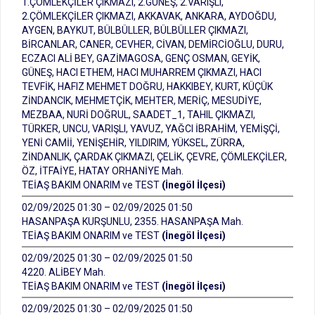
1.ÇÖMLEKÇİLER ÇIKMAZI, 2.GÜNEŞ, 2.VARIŞLI,
2.ÇÖMLEKÇİLER ÇIKMAZI, AKKAVAK, ANKARA, AYDOĞDU,
AYGEN, BAYKUT, BÜLBÜLLER, BÜLBÜLLER ÇIKMAZI,
BİRCANLAR, CANER, CEVHER, CİVAN, DEMİRCİOĞLU, DURU,
ECZACI ALİ BEY, GAZİMAGOSA, GENÇ OSMAN, GEYİK,
GÜNEŞ, HACI ETHEM, HACI MUHARREM ÇIKMAZI, HACI
TEVFİK, HAFIZ MEHMET DOĞRU, HAKKIBEY, KURT, KÜÇÜK
ZİNDANCIK, MEHMETÇİK, MEHTER, MERİÇ, MESUDİYE,
MEZBAA, NURİ DOĞRUL, SAADET_1, TAHIL ÇIKMAZI,
TÜRKER, UNCU, VARIŞLI, YAVUZ, YAĞCI İBRAHİM, YEMİŞÇİ,
YENİ CAMİİ, YENİŞEHİR, YILDIRIM, YÜKSEL, ZÜRRA,
ZİNDANLIK, ÇARDAK ÇIKMAZI, ÇELİK, ÇEVRE, ÇÖMLEKÇİLER,
ÖZ, İTFAİYE, HATAY ORHANİYE Mah.
TEİAŞ BAKIM ONARIM ve TEST
(İnegöl İlçesi)
02/09/2025 01:30 – 02/09/2025 01:50
HASANPAŞA KURŞUNLU, 2355. HASANPAŞA Mah.
TEİAŞ BAKIM ONARIM ve TEST
(İnegöl İlçesi)
02/09/2025 01:30 – 02/09/2025 01:50
4220. ALİBEY Mah.
TEİAŞ BAKIM ONARIM ve TEST
(İnegöl İlçesi)
02/09/2025 01:30 – 02/09/2025 01:50