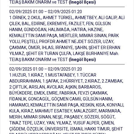
TEİAŞ BAKIM ONARIM ve TEST
(İnegöl İlçesi)
02/09/2025 01:00 – 02/09/2025 01:20
1.ÖRNEK, 2.OKUL, AHMET TÜRKEL, AHMETBEY, ALİ GALİP, ALİ
ÇİLEK, BAL, EDİRNE, EKREMİYE, FAZİLET, FEN, GÜLSÜN
HANIM, GÜNDOĞAN, HALİMAĞA, HATIRA, HAZİNE,
KEMALETTİN SAMİ PAŞA, MERTLER, MİMAR SİNAN, PARK
YOLU, PEŞTELİ, PROF.DR.AHMET NEJDET SÖZER, UZAY,
ÇAKMAK, ÖMÜR, İHLAS, İRFANİYE, ŞAHİN, ŞEHİT ER ERHAN
YILMAZ, ŞEHİT ER TURAN ÇULFA, LAKŞE BURHANİYE Mah.
TEİAŞ BAKIM ONARIM ve TEST
(İnegöl İlçesi)
02/09/2025 01:00 – 02/09/2025 01:20
1.HUZUR, 1.KİRAZ, 1.MUSTAFABEY, 1.TÜCCAR
ABDURRAHMAN, 1.ŞAFAK, 2.HÜRRİYET, 2.KİRAZ, 2.ZAMBAK,
2.ÇİFTLİK, ARSLAN, AVCILAR, AŞKIN, BARBAROS,
BÜYÜKDERE, EMEK, EMRE, FABRİKA, FEVZİ ÇAKMAK,
FİDANLIK, GONCAGÜL, GÖÇMEN CAMİİ, GÜLSÜN HANIM,
HAMAMCI, KEMALETTİN SAMİ PAŞA, KESKİN, KISA, KONYALI,
KULA, KİRAZ, MAHMUT ESATBEY, MALAZGİRT, MARMARA,
MERİH, MİMAR SİNAN, NEŞE, PAŞABEY, SÖZERİ, SÖĞÜT,
TINAZ TEPE, UZAY, YAN, YILMAZ, YUSUF ALPER, ÇİMEN,
ÇİĞDEM, ÖZÇELİK, ÜNİVERSİTE, İSMAİL HAKKI TİMUR, ŞEHİT