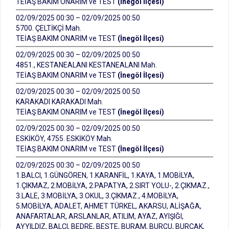
TEİAŞ BAKIM ONARIM ve TEST
(İnegöl İlçesi)
02/09/2025 00:30 – 02/09/2025 00:50
5700. ÇELTİKÇİ Mah.
TEİAŞ BAKIM ONARIM ve TEST
(İnegöl İlçesi)
02/09/2025 00:30 – 02/09/2025 00:50
4851., KESTANEALANI KESTANEALANI Mah.
TEİAŞ BAKIM ONARIM ve TEST
(İnegöl İlçesi)
02/09/2025 00:30 – 02/09/2025 00:50
KARAKADI KARAKADI Mah.
TEİAŞ BAKIM ONARIM ve TEST
(İnegöl İlçesi)
02/09/2025 00:30 – 02/09/2025 00:50
ESKİKÖY, 4755. ESKİKÖY Mah.
TEİAŞ BAKIM ONARIM ve TEST
(İnegöl İlçesi)
02/09/2025 00:30 – 02/09/2025 00:50
1.BALCI, 1.GÜNGÖREN, 1.KARANFİL, 1.KAYA, 1.MOBİLYA,
1.ÇIKMAZ, 2.MOBİLYA, 2.PAPATYA, 2.SIRT YOLU-, 2.ÇIKMAZ.,
3.LALE, 3.MOBİLYA, 3.OKUL, 3.ÇIKMAZ., 4.MOBİLYA,
5.MOBİLYA, ADALET, AHMET TÜRKEL, AKARSU, ALİŞAĞA,
ANAFARTALAR, ARSLANLAR, ATILIM, AYAZ, AYIŞIĞI,
AYYILDIZ, BALCI, BEDRE, BESTE, BURAM, BURCU, BURÇAK,