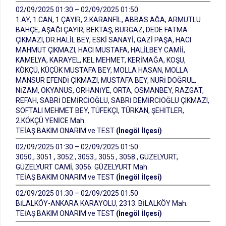
02/09/2025 01:30 – 02/09/2025 01:50
1.AY, 1.CAN, 1.ÇAYIR, 2.KARANFİL, ABBAS AĞA, ARMUTLU
BAHÇE, AŞAĞI ÇAYIR, BEKTAŞ, BURGAZ, DEDE FATMA
ÇIKMAZI, DR.HALİL BEY, ESKİ SANAYİ, GAZİ PAŞA, HACI
MAHMUT ÇIKMAZI, HACI MUSTAFA, HALİLBEY CAMİİ,
KAMELYA, KARAYEL, KEL MEHMET, KERİMAĞA, KOŞU,
KÖKÇÜ, KÜÇÜK MUSTAFA BEY, MOLLA HASAN, MOLLA
MANSUR EFENDİ ÇIKMAZI, MUSTAFA BEY, NURİ DOĞRUL,
NİZAM, OKYANUS, ORHANİYE, ORTA, OSMANBEY, RAZGAT,
REFAH, SABRİ DEMİRCİOĞLU, SABRİ DEMİRCİOĞLU ÇIKMAZI,
SOFTALI MEHMET BEY, TÜFEKÇİ, TÜRKAN, ŞEHİTLER,
2.KÖKÇÜ YENİCE Mah.
TEİAŞ BAKIM ONARIM ve TEST
(İnegöl İlçesi)
02/09/2025 01:30 – 02/09/2025 01:50
3050., 3051., 3052., 3053., 3055., 3058., GÜZELYURT,
GÜZELYURT CAMİ, 3056. GÜZELYURT Mah.
TEİAŞ BAKIM ONARIM ve TEST
(İnegöl İlçesi)
02/09/2025 01:30 – 02/09/2025 01:50
BİLALKÖY-ANKARA KARAYOLU, 2313. BİLALKÖY Mah.
TEİAŞ BAKIM ONARIM ve TEST
(İnegöl İlçesi)