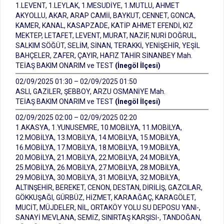
1.LEVENT, 1.LEYLAK, 1.MESUDİYE, 1.MUTLU, AHMET
AKYOLLU, AKAR, ARAP CAMİİ, BAYKUT, CENNET, GONCA,
KAMER, KANAL, KASAPZADE, KATİP AHMET EFENDİ, KIZ
MEKTEP, LETAFET, LEVENT, MURAT, NAZİF, NURİ DOĞRUL,
SALKIM SÖĞÜT, SELİM, SİNAN, TERAKKİ, YENİŞEHİR, YEŞİL
BAHÇELER, ZAFER, ÇAYIR, HAFIZ TAHİR SİNANBEY Mah.
TEİAŞ BAKIM ONARIM ve TEST
(İnegöl İlçesi)
02/09/2025 01:30 – 02/09/2025 01:50
ASLI, GAZİLER, ŞEBBOY, ARZU OSMANİYE Mah.
TEİAŞ BAKIM ONARIM ve TEST
(İnegöl İlçesi)
02/09/2025 02:00 – 02/09/2025 02:20
1.AKASYA, 1.YUNUSEMRE, 10.MOBİLYA, 11.MOBİLYA,
12.MOBİLYA, 13.MOBİLYA, 14.MOBİLYA, 15.MOBİLYA,
16.MOBİLYA, 17.MOBİLYA, 18.MOBİLYA, 19.MOBİLYA,
20.MOBİLYA, 21.MOBİLYA, 22.MOBİLYA, 24.MOBİLYA,
25.MOBİLYA, 26.MOBİLYA, 27.MOBİLYA, 28.MOBİLYA,
29.MOBİLYA, 30.MOBİLYA, 31.MOBİLYA, 32.MOBİLYA,
ALTINŞEHİR, BEREKET, CENON, DESTAN, DİRİLİŞ, GAZCILAR,
GÖKKUŞAĞI, GÜRBÜZ, HİZMET, KARAAĞAÇ, KARAGÖLET,
MUCİT, MÜJDELER, NİL, ORTAKÖY YOLU SU DEPOSU YANI-,
SANAYİ MEVLANA, SEMİZ, SINIRTAŞ KARŞISI-, TANDOĞAN,