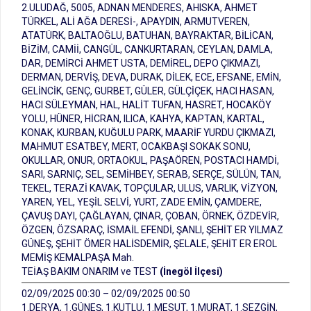
2.ULUDAĞ, 5005, ADNAN MENDERES, AHISKA, AHMET
TÜRKEL, ALİ AĞA DERESİ-, APAYDIN, ARMUTVEREN,
ATATÜRK, BALTAOĞLU, BATUHAN, BAYRAKTAR, BİLİCAN,
BİZİM, CAMİİ, CANGÜL, CANKURTARAN, CEYLAN, DAMLA,
DAR, DEMİRCİ AHMET USTA, DEMİREL, DEPO ÇIKMAZI,
DERMAN, DERVİŞ, DEVA, DURAK, DİLEK, ECE, EFSANE, EMİN,
GELİNCİK, GENÇ, GURBET, GÜLER, GÜLÇİÇEK, HACI HASAN,
HACI SÜLEYMAN, HAL, HALİT TUFAN, HASRET, HOCAKÖY
YOLU, HÜNER, HİCRAN, ILICA, KAHYA, KAPTAN, KARTAL,
KONAK, KURBAN, KUĞULU PARK, MAARİF YURDU ÇIKMAZI,
MAHMUT ESATBEY, MERT, OCAKBAŞI SOKAK SONU,
OKULLAR, ONUR, ORTAOKUL, PAŞAÖREN, POSTACI HAMDİ,
SARI, SARNIÇ, SEL, SEMİHBEY, SERAB, SERÇE, SÜLÜN, TAN,
TEKEL, TERAZİ KAVAK, TOPÇULAR, ULUS, VARLIK, VİZYON,
YAREN, YEL, YEŞİL SELVİ, YURT, ZADE EMİN, ÇAMDERE,
ÇAVUŞ DAYI, ÇAĞLAYAN, ÇINAR, ÇOBAN, ÖRNEK, ÖZDEVİR,
ÖZGEN, ÖZSARAÇ, İSMAİL EFENDİ, ŞANLI, ŞEHİT ER YILMAZ
GÜNEŞ, ŞEHİT ÖMER HALİSDEMİR, ŞELALE, ŞEHİT ER EROL
MEMİŞ KEMALPAŞA Mah.
TEİAŞ BAKIM ONARIM ve TEST
(İnegöl İlçesi)
02/09/2025 00:30 – 02/09/2025 00:50
1.DERYA, 1.GÜNEŞ, 1.KUTLU, 1.MESUT, 1.MURAT, 1.SEZGİN,