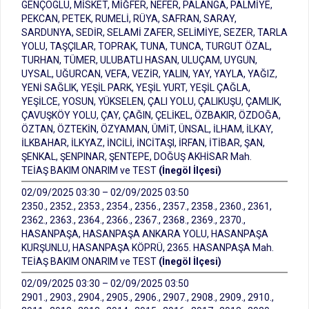
GENÇOGLU, MİSKET, MİĞFER, NEFER, PALANGA, PALMİYE,
PEKCAN, PETEK, RUMELİ, RÜYA, SAFRAN, SARAY,
SARDUNYA, SEDİR, SELAMİ ZAFER, SELİMİYE, SEZER, TARLA
YOLU, TAŞÇILAR, TOPRAK, TUNA, TUNCA, TURGUT ÖZAL,
TURHAN, TÜMER, ULUBATLI HASAN, ULUÇAM, UYGUN,
UYSAL, UĞURCAN, VEFA, VEZİR, YALIN, YAY, YAYLA, YAĞIZ,
YENİ SAĞLIK, YEŞİL PARK, YEŞİL YURT, YEŞİL ÇAĞLA,
YEŞİLCE, YOSUN, YÜKSELEN, ÇALI YOLU, ÇALIKUŞU, ÇAMLIK,
ÇAVUŞKÖY YOLU, ÇAY, ÇAĞIN, ÇELİKEL, ÖZBAKIR, ÖZDOĞA,
ÖZTAN, ÖZTEKİN, ÖZYAMAN, ÜMİT, ÜNSAL, İLHAM, İLKAY,
İLKBAHAR, İLKYAZ, İNCİLİ, İNCİTAŞI, İRFAN, İTİBAR, ŞAN,
ŞENKAL, ŞENPINAR, ŞENTEPE, DOĞUŞ AKHİSAR Mah.
TEİAŞ BAKIM ONARIM ve TEST
(İnegöl İlçesi)
02/09/2025 03:30 – 02/09/2025 03:50
2350., 2352., 2353., 2354., 2356., 2357., 2358., 2360., 2361,
2362., 2363., 2364., 2366., 2367., 2368., 2369., 2370.,
HASANPAŞA, HASANPAŞA ANKARA YOLU, HASANPAŞA
KURŞUNLU, HASANPAŞA KÖPRÜ, 2365. HASANPAŞA Mah.
TEİAŞ BAKIM ONARIM ve TEST
(İnegöl İlçesi)
02/09/2025 03:30 – 02/09/2025 03:50
2901., 2903., 2904., 2905., 2906., 2907., 2908., 2909., 2910.,