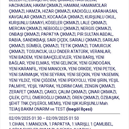
HACIHASAN, HAKİM ÇIKMAZI, HAMAM, HAMAMCILAR
ÇIKMAZI, HAMZA, HIZAR ÇIKMAZI, KADIOĞLU, KARAHASAN,
KAVGALAR ÇIKMAZI, KOCAAĞA ÇIKMAZI, KURŞUNLU OKUL,
KURŞUNLU SANAYİ, KÖSELER ÇIKMAZI, LALE ÇIKMAZI,
MERCAN ÇIKMAZI, NEBİOĞLU ÇIKMAZI, NERGİS ÇIKMAZI,
ONBAŞI ÇIKMAZI, PAPATYA ÇIKMAZI, PİR SULTAN ABDAL,
RABİA, SANDIKBAŞI, SARI ÇİÇEK, SARIALİ ÇIKMAZI, SARILAR
ÇIKMAZI, SÜMBÜL ÇIKMAZI, TETİK ÇIKMAZI, TOMURCUK
ÇIKMAZI, TOSUNCUK, ULU ÖNDER ATATÜRK, VERANLAR,
YENİ BADEM, YENİ BAHÇELİEVLER, YENİ BARIŞ, YENİ
BAĞLAR, YENİ ELMAS, YENİ GELİNCİK, YENİ GÜNDOĞAN,
YENİ KARANFİL, YENİ MANOLYA, YENİ ORKİDE, YENİ PETEK,
YENİ SARMAŞIK, YENİ SEYRAN, YENİ SEÇKİN, YENİ YASEMİN,
YENİ YILDIZ, YENİ ÇİĞDEM, YENİ İPEKYOLU, YENİ ŞİRİN, YEŞİL
PALMİYE, YEŞİL YAPRAK, YILDIRIM CAMİ, ZENGİN ÇIKMAZI,
ZERAFET ÇIKMAZI, ÇAKICI, ÇALIM ÇIKMAZI, ÇINAR ÇIKMAZI,
ÇİLEK, ÇİTLİ, ÖMEROĞLU ÇIKMAZI, ÖREN ÇIKMAZI, ÖZBAŞAK,
ŞEHİT TNK.ÇVŞ.EROL MEMİŞ, YENİ IŞIK KURŞUNLU Mah.
TEİAŞ BAKIM ONARIM ve TEST
(İnegöl İlçesi)
02/09/2025 01:30 – 02/09/2025 01:50
1.CİHAN, 1.MANOLYA, 1.PAPATYA, 1.VARIŞLI, 1.ÇAMLIBEL,