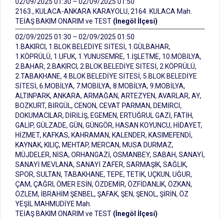
02/09/2025 01:30 – 02/09/2025 01:50
2163., KULACA-ANKARA KARAYOLU, 2164. KULACA Mah.
TEİAŞ BAKIM ONARIM ve TEST
(İnegöl İlçesi)
02/09/2025 01:30 – 02/09/2025 01:50
1.BAKIRCI, 1.BLOK BELEDİYE SİTESİ, 1.GÜLBAHAR,
1.KÖPRÜLÜ, 1.UFUK, 1.YUNUSEMRE, 1.İŞLETME, 10.MOBİLYA,
2.BAHAR, 2.BAKIRCI, 2.BLOK BELEDİYE SİTESİ, 2.KÖPRÜLÜ,
2.TABAKHANE, 4.BLOK BELEDİYE SİTESİ, 5.BLOK BELEDİYE
SİTESİ, 6.MOBİLYA, 7.MOBİLYA, 8.MOBİLYA, 9.MOBİLYA,
ALTINPARK, ANKARA, ARMAĞAN, ARTEZYEN, AVARLAR, AY,
BOZKURT, BİRGÜL, CENON, CEVAT PARMAN, DEMİRCİ,
DOKUMACILAR, DİRİLİŞ, EGEMEN, ERTUĞRUL GAZİ, FATİH,
GALİP, GÜLZADE, GÜN, GÜNGÖR, HASAN KOYUNCU, HİDAYET,
HİZMET, KAFKAS, KAHRAMAN, KALENDER, KASIMEFENDİ,
KAYNAK, KILIÇ, MEHTAP, MERCAN, MUSA DURMAZ,
MÜJDELER, NİSA, ORHANGAZİ, OSMANBEY, SABAH, SANAYİ,
SANAYİ MEVLANA, SANAYİ ZAFER, SARMAŞIK, SAĞLIK,
SPOR, SULTAN, TABAKHANE, TEPE, TETİK, UÇKUN, UĞUR,
ÇAM, ÇAĞRI, ÖMER ESİN, ÖZDEMİR, ÖZFİDANLIK, ÖZKAN,
ÖZLEM, İBRAHİM ŞENBEL, ŞAFAK, ŞEN, ŞENOL, ŞİRİN, ÖZ
YEŞİL MAHMUDİYE Mah.
TEİAŞ BAKIM ONARIM ve TEST
(İnegöl İlçesi)