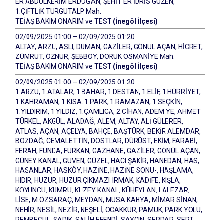
ER ABDÜLKERİM ERDOĞAN, ŞEHİT ER İDRİS GÜZEN,
1.ÇİFTLİK TURGUTALP Mah.
TEİAŞ BAKIM ONARIM ve TEST
(İnegöl İlçesi)
02/09/2025 01:00 – 02/09/2025 01:20
ALTAY, ARZU, ASLI, DUMAN, GAZİLER, GÖNÜL AÇAN, HİCRET,
ZÜMRÜT, ÖZNUR, ŞEBBOY, DORUK OSMANİYE Mah.
TEİAŞ BAKIM ONARIM ve TEST
(İnegöl İlçesi)
02/09/2025 01:00 – 02/09/2025 01:20
1.ARZU, 1.ATALAR, 1.BAHAR, 1.DESTAN, 1.ELİF, 1.HÜRRİYET,
1.KAHRAMAN, 1.KISA, 1.PARK, 1.RAMAZAN, 1.SEÇKİN,
1.YILDIRIM, 1.YILDIZ, 1.ÇAMLICA, 2.CİHAN, ADEMİYE, AHMET
TÜRKEL, AKGÜL, ALADAĞ, ALEM, ALTAY, ALİ GÜLERER,
ATLAS, AÇAN, AÇELYA, BAHÇE, BAŞTÜRK, BEKİR ALEMDAR,
BOZDAĞ, CEMALETTİN, DOSTLAR, DÜRÜST, EKİM, FARABİ,
FERAH, FUNDA, FURKAN, GAZHANE, GAZİLER, GÖNÜL AÇAN,
GÜNEY KANAL, GÜVEN, GÜZEL, HACI ŞAKİR, HANEDAN, HAS,
HASANLAR, HASKÖY, HAZİNE, HAZİNE SONU-, HAŞLAMA,
HIDIR, HUZUR, HUZUR ÇIKMAZI, IRMAK, KADİFE, KIŞLA,
KOYUNCU, KUMRU, KUZEY KANAL, KÜHEYLAN, LALEZAR,
LİSE, M.ÖZSARAÇ, MEYDAN, MUSA KAHYA, MİMAR SİNAN,
NEHİR, NESİL, NEZİR, NEŞELİ, OCAKKUR, PAMUK, PARK YOLU,
PEMBEGÜL, SADIK, SALİH EFENDİ, SAYGIN, SERDAR, SERT,