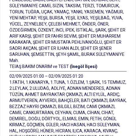
SÜLEYMANİYE CAMİİ, SİZİN, TAKSİM, TERZİ, TOMURCUK,
TORUN, TUĞRA, UÇAK, YAMAÇ, YANKI, YASEMEN, YAĞMUR,
YENİ MEHTAP, YEŞİL BURSA, YEŞİL İLYAS, YEŞİLBAĞ, YUVA,
YÜCEL, ZEYNELBEY, ÇELEBİ MEHMET, ÖNDER, ÖNER,
ÖZDEĞİRMEN, ÖZKENT, İNCİ, İPEK, İSTİKLAL, ŞARK, ŞEHİT ER
ARİF KARŞI, ŞEHİT ER FAHRİ SEVİM, ŞEHİT ER MUHARREM
KARAKAFA, ŞEHİT ER MUSTAFA PEHLİVANOĞLU, ŞEHİT ER
SADRİ AKÇAN, ŞEHİT ER İLHAN ALDI, ŞEHİT ER ŞENER
SARUHAN, ŞEMSETTİN, ŞEYH ŞAMİL, BURAK SÜLEYMANİYE
Mah.
TEİAŞ BAKIM ONARIM ve TEST
(İnegöl İlçesi)
02/09/2025 01:00 – 02/09/2025 01:20
1.FATİH, 1.KANARYA, 1.TUNA, 1.ÖZLEM, 1.ŞARK, 15 TEMMUZ,
2.LEYLAK, 2.ULUDAĞ, ADLİYE, ADNAN MENDERES, ADNAN
TÜZÜN, AHMET BAYRAKTAR ÇIKMAZI, ALTI EYLÜL, ARDIÇ,
ARMUTVEREN, AYVERDİ, BAHÇELER, BATI ÇIKMAZI, BAYRAK,
BEZZAZ HAYRİ ÇIKMAZI, BİLGİLİ, BİZİM, CAMİ ÇIKMAZI,
CAMİİ, CANKURTARAN, CEYHAN, CUMA, CİHAN, CİHAT,
DEMİREL, DOĞU, DÖRTYOL, ELMAS, EMİN, FETİH, GÖNÜL
KIRMAZ, GÖÇMEN, GÜLER, HACI HASAN, HACI SÜLEYMAN,
HAL, HOŞGÖRÜ, HÜNER, HİCRAN, ILICA, KARACA, KIVANÇ,